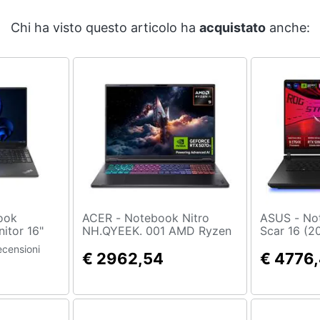
Chi ha visto questo articolo ha
acquistato
anche:
ACER - Notebook Nitro
ASUS - Notebook Rog Strix
itor 16"
NH.QYEEK. 001 AMD Ryzen
Scar 16 (2
 Ultra 7
AI 9 365 Monitor 18"
rw132w Int
ecensioni
 SSD 512
WQXGA RAM 32GB SSD
€ 2962,54
275hx 32gb
€ 4776
hics 1 x 3.2
2TB NVIDIA GeForce RTX
Rtx 5090 S
 3.2 Gen 2
5070 Ti Windows 11 Home
Win11 Tasti
11 Pro
Nero
Retroillumi