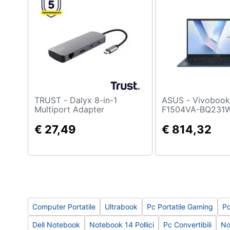
Sport
Animali
Motori
Libri, cd e dvd
Festività e ricorrenze
TRUST - Dalyx 8-in-1
ASUS - Vivobook 15
Multiport Adapter
F1504VA-BQ231W 
Promozioni
7 150U Computer 
€ 27,49
39,6 cm (15.6") F
€ 814,32
GB DDR4-SDRAM
Wi-Fi 6 (802.11a
11 Home Blu
Computer Portatile
Ultrabook
Pc Portatile Gaming
Pc
Dell Notebook
Notebook 14 Pollici
Pc Convertibili
No