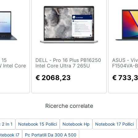
DELL - Pro 16 Plus PB16250
ASUS - Vivobook 15
Intel Core
Intel Core Ultra 7 265U
F1504VA-B
portatile
Computer portatile 40,6 cm
5 120U Com
ull HD 16
(16") Full HD+ 16 GB DDR5-
€ 2068,23
39,6 cm (15
€ 733,
 1 TB SSD
SDRAM 512 GB SSD Wi-Fi
GB DDR4-
x) Windows
6E (802.11ax) Windows 11
SSD Wi-Fi 
Pro Tedesco Alluminio
Windows 11
Blu
Ricerche correlate
 2 In 1
Notebook 15 Pollici
Notebook Hp
Notebook 17 Pollici
tebook I7
Pc Portatili Da 300 A 500