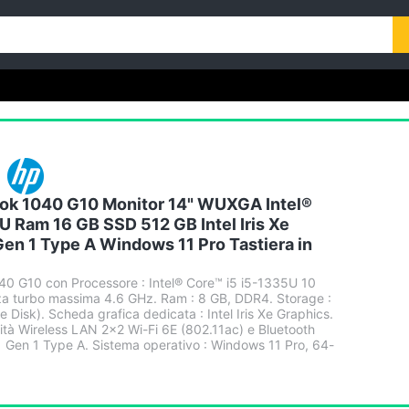
ook 1040 G10 Monitor 14" WUXGA Intel®
U Ram 16 GB SSD 512 GB Intel Iris Xe
Gen 1 Type A Windows 11 Pro Tastiera in
40 G10 con Processore : Intel® Core™ i5 i5-1335U 10
za turbo massima 4.6 GHz. Ram : 8 GB, DDR4. Storage :
 Disk). Scheda grafica dedicata : Intel Iris Xe Graphics.
tà Wireless LAN 2x2 Wi-Fi 6E (802.11ac) e Bluetooth
.1 Gen 1 Type A. Sistema operativo : Windows 11 Pro, 64-