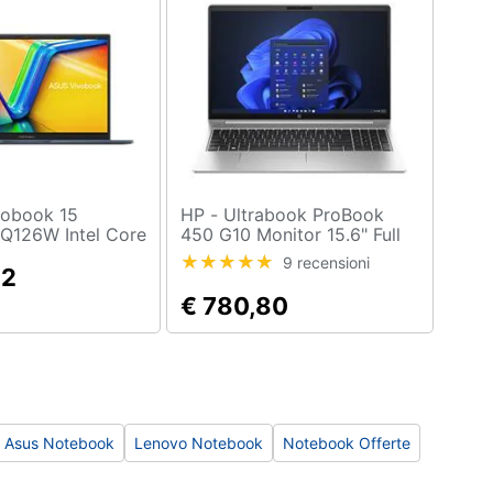
HP - Ultrabook ProBook
Q126W Intel Core
450 G10 Monitor 15.6" Full
puter portatile
HD Intel Core i5-1335U Ram
9 recensioni
.6") Full HD 16
32
8 GB SSD 256GB 4x USB
SDRAM 512 GB
3.2 Windows 11 Pro
€ 780,80
6 (802.11ax)
 Home Italiano
Asus Notebook
Lenovo Notebook
Notebook Offerte