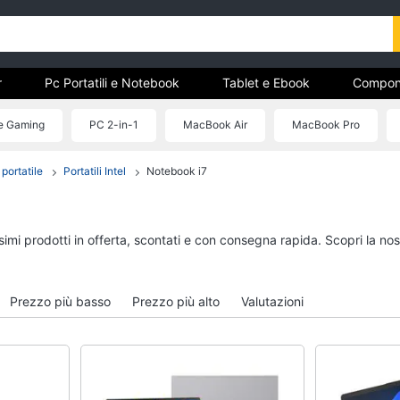
r
Pc Portatili e Notebook
Tablet e Ebook
Compon
e Storage
Networking e Wireless
Videosorveglianza e A
le Gaming
PC 2-in-1
MacBook Air
MacBook Pro
portatile
Portatili Intel
Notebook i7
r
Pc Portatili e Notebook
Tablet e Ebook
Computer portatile
Tablet
MacBook
iPad
ssimi prodotti in offerta, scontati e con consegna rapida. Scopri la 
Pc Portatile Gaming
eBook reader
Pc 2 in 1
Tavoletta grafica
Prezzo più basso
Prezzo più alto
Valutazioni
Vedi tutti
Vedi tutti
Hard Disk e Storage
Networking e Wirele