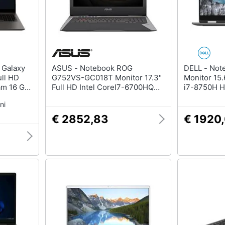
ASUS - Notebook ROG
DELL - Notebook XPS 15 9570
ull HD
G752VS-GC018T Monitor 17.3"
Monitor 15.
am 16 GB
Full HD Intel CoreI7-6700HQ
i7-8750H 
2
Quad Core Ram 16GB Hard Disk
SSD 256GB
ni
1TB SSD 256GB Nvidia
GTX 1050 4
GeForce GTX 1070M 4x USB
Windows 10
€ 2852,83
€ 1920
3.0 Windows 10 Home