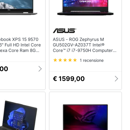
ASUS - ROG Zephyrus M
6" Full HD Intel Core
GU502GV-AZ037T Intel®
Hexa Core Ram 8GB
Core™ i7 i7-9750H Computer
 NVIDIA GeForce
portatile 39,6 cm (15.6") Full HD
1 recensione
 GB 2xUSB 3.0
16 GB DDR4-SDRAM 512 GB
 Pro
SSD NVIDIA® GeForce RTX™
,00
2060 Wi-Fi 5 (802.11ac)
€ 1599,00
Windows 10 Home Nero