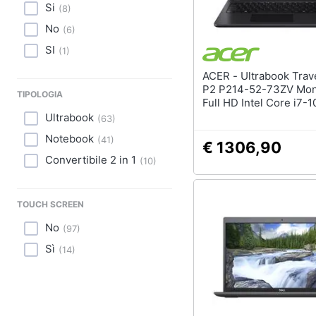
Si
(
8
)
No
(
6
)
SI
(
1
)
ACER - Ultrabook TravelMate
P2 P214-52-73ZV Moni
TIPOLOGIA
Full HD Intel Core i7-
Ram 8 GB SSD 512 GB
Ultrabook
(
63
)
3.0 Windows 10 Pro
Notebook
(
41
)
€ 1306,90
Convertibile 2 in 1
(
10
)
TOUCH SCREEN
No
(
97
)
Sì
(
14
)