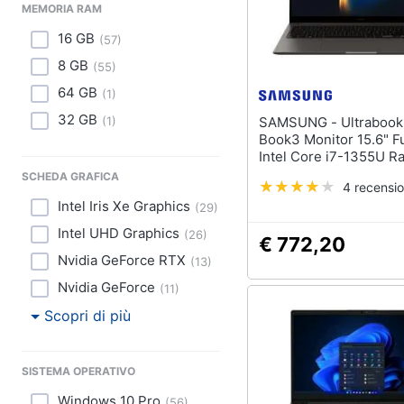
MEMORIA RAM
16 GB
(
57
)
8 GB
(
55
)
64 GB
(
1
)
32 GB
(
1
)
SAMSUNG - Ultrabook Galaxy
Book3 Monitor 15.6" F
Intel Core i7-1355U R
SSD 512GB 4x USB 3.
SCHEDA GRAFICA
4 recensio
Windows 11 Home
Intel Iris Xe Graphics
(
29
)
Intel UHD Graphics
(
26
)
€ 772,20
Nvidia GeForce RTX
(
13
)
Nvidia GeForce
(
11
)
Scopri di più
SISTEMA OPERATIVO
Windows 10 Pro
(
56
)