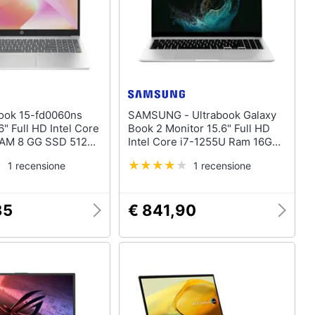
SAMSUNG - Ultrabook Galaxy
6" Full HD Intel Core
Book 2 Monitor 15.6" Full HD
RAM 8 GG SSD 512
Intel Core i7-1255U Ram 16GB
2.1 FreeDOS
SSD 512GB 4xUSB 3.0
1 recensione
1 recensione
 Spagnolo
Windows 11 Pro
35
€ 841,90