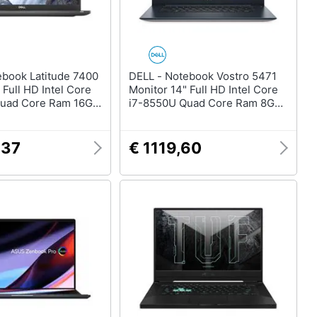
DELL - Notebook Vostro 5471
 Full HD Intel Core
Monitor 14" Full HD Intel Core
Quad Core Ram 16GB
i7-8550U Quad Core Ram 8GB
 2xUSB 3.0
SSD 256GB AMD Radeon 530
 Pro
4GB 4xUSB 3.1 Windows 10
Pro
,37
€ 1119,60