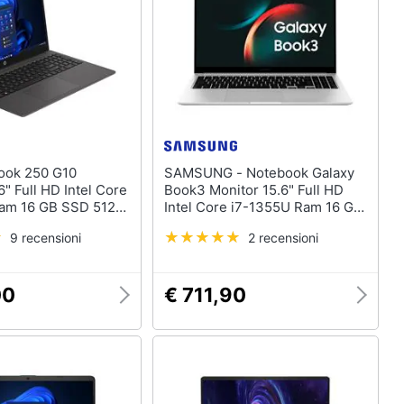
Telecamera wifi
Telecamere videosorveglianza
Termostato wifi
Videocitofono
Vedi tutti
SAMSUNG - Notebook Galaxy
6" Full HD Intel Core
Book3 Monitor 15.6" Full HD
am 16 GB SSD 512
Intel Core i7-1355U Ram 16 GB
3.2 Gen 1 Windows
SSD 512GB 4x USB 3.2
9 recensioni
2 recensioni
Windows 11 Pro
00
€ 711,90