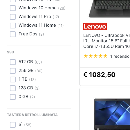
Windows 10 Home
(
28
)
Windows 11 Pro
(
17
)
Windows 11 Home
(
11
)
Free Dos
(
2
)
LENOVO - Ultrabook V15 G4
IRU Monitor 15.6" Full 
Core i7-1355U Ram 1
512GB 2x USB 3.2 Win
SSD
1 recensi
Home
512 GB
(
65
)
256 GB
(
30
)
€ 1082,50
1 TB
(
13
)
128 GB
(
3
)
0 GB
(
2
)
TASTIERA RETROILLUMINATA
Sì
(
58
)