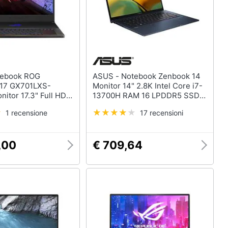
ASUS - Notebook Zenbook 14
S17 GX701LXS-
Monitor 14" 2.8K Intel Core i7-
itor 17.3" Full HD
13700H RAM 16 LPDDR5 SSD
 i7-10875H Ram 32
512 GB Intel Iris Xe Graphics
1 recensione
17 recensioni
B NVIDIA GeForce
Windows 11 Home
uper 8 GB 1xUSB
3.0 Windows 10
,00
€ 709,64