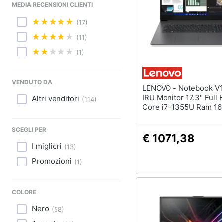
Sport
MEDIA RECENSIONI CLIENTI
(17)
Animali
(11)
Motori
(1)
Libri, cd e dvd
VENDUTO DA
LENOVO - Notebook V17 G4
Festività e ricorrenze
IRU Monitor 17.3" Full 
Altri venditori
(
114
)
Core i7-1355U Ram 1
Promozioni
512GB 2x USB 3.2 Win
Pro
SCEGLI PER
€ 1071,38
I migliori
(
13
)
Promozioni
(
1
)
COLORE
Nero
(
58
)