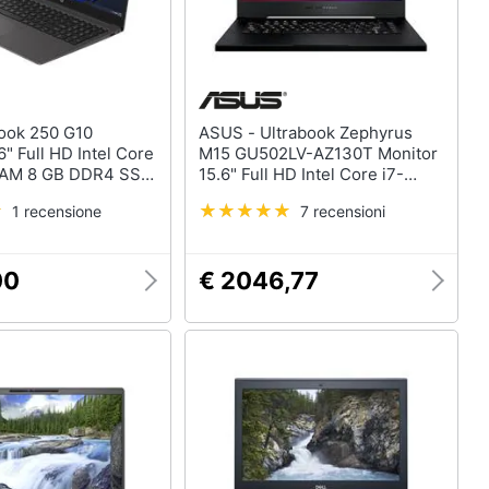
ASUS - Ultrabook Zephyrus
6" Full HD Intel Core
M15 GU502LV-AZ130T Monitor
RAM 8 GB DDR4 SSD
15.6" Full HD Intel Core i7-
l Iris Xe Graphics
10875H Octa Core Ram 16GB
1 recensione
7 recensioni
 Pro
SSD 1TB Nvidia GeForce RTX
2060 6GB 2xUSB 3.1 2xUSB 3.0
Windows 10 Home
00
€ 2046,77