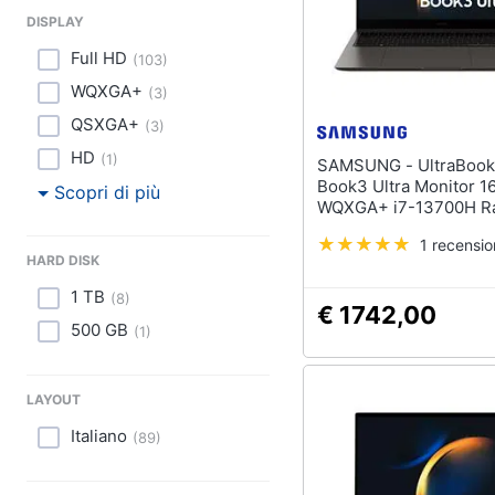
DISPLAY
Full HD
(
103
)
WQXGA+
(
3
)
QSXGA+
(
3
)
HD
(
1
)
SAMSUNG - UltraBook Galaxy
Book3 Ultra Monitor 1
Scopri di più
WQXGA+ i7-13700H R
SSD 512 GB GeForce 
1 recensi
6GB 2xUSB 3.2 Windo
HARD DISK
Pro
1 TB
(
8
)
€ 1742,00
500 GB
(
1
)
LAYOUT
Italiano
(
89
)