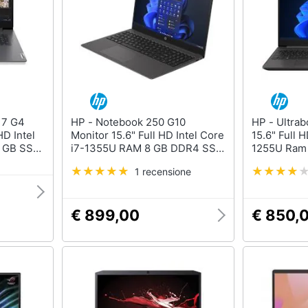
HP - Notebook 250 G10
HP - Ultrabook 250 G9 Monitor
HD Intel
Monitor 15.6" Full HD Intel Core
15.6" Full H
6 GB SSD
i7-1355U RAM 8 GB DDR4 SSD
1255U Ram
dows 11
512 GB Intel Iris Xe Graphics
3x USB 3.2
1 recensione
Windows 11 Home
€ 899,00
€ 850,