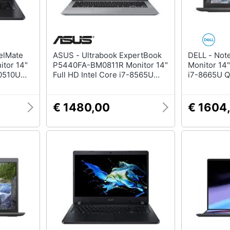
ASUS - Ultrabook ExpertBook
DELL - Notebook Latitude 7400
tor 14"
P5440FA-BM0811R Monitor 14"
Monitor 14"
10510U
Full HD Intel Core i7-8565U
i7-8665U 
 4xUSB
Ram 16 GB SSD 512 GB 2xUSB
SSD 512GB
3.1 2xUSB 3.0 Windows 10 Pro
Windows 10
€ 1480,00
€ 1604