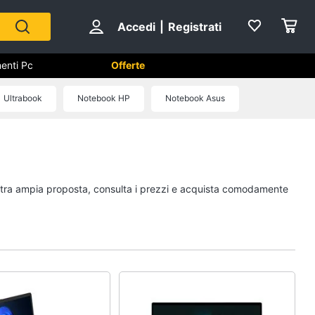
Accedi
|
Registrati
enti Pc
Offerte
utomazione casa
Ultrabook
Notebook HP
Notebook Asus
Componenti Pc
Software
Sistema operativo
nostra ampia proposta, consulta i prezzi e acquista comodamente
Processore Intel
Ram
Vedi tutti
ss
Videosorveglianza e
Automazione casa