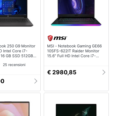
MSI - Notebook Gaming GE66
D Intel Core i7-
10SFS-622IT Raider Monitor
 16 GB SSD 512GB
15.6" Full HD Intel Core i7-
 Windows 11 Pro
10875H Octa Core Ram 16GB
25 recensioni
SSD 1TB Nvidia GeForce RTX
2070 Super 8GB 2xUSB 3.1
€ 2980,85
2xUSB 3.0 Windows 10 Home
00