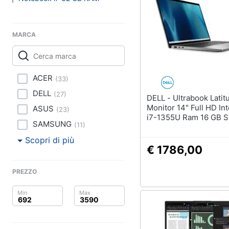
Clima
Stampanti
Stampanti 3D
Arredo
Scanner
MARCA
Stampanti laser
Brico e Giardinaggio
Vedi tutti
Salute e igiene
ACER
(
33
)
Beauty
DELL
(
27
)
DELL - Ultrabook Latitude 7440
Monitor 14" Full HD In
Accessori informati
ASUS
(
23
)
Giocattoli
i7-1355U Ram 16 GB 
Webcam
SAMSUNG
(
11
)
512GB 2x USB 3.2 Win
Pro
Software
Prima infanzia
Scopri di più
€ 1786,00
Tastiera
Fotografia
Sistema operativo wi
PREZZO
Casalinghi
Vedi tutti
Abbigliamento