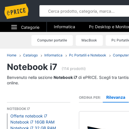
Informatica
Pc Desktop e Monito
Categorie
Stampanti e Scanner
Hard Disk 
Elettrodomestici
Computer portatile
MacBook
Pc Portati
Informatica
Accessori informatica
Informatica
Home
Catalogo
Informatica
Pc Portatili e Notebook
Computer 
Pc Desktop e Monito
Notebook i7
Telefonia
Computer fisso
(114 prodotti)
Monitor
Tv e Home Cinema
Benvenuto nella sezione
Notebook i7
di ePRICE. Scegli tra tanti
PC Tower
online.
Smart home
iMac
Rilevanza
ORDINA PER
Vedi tutti
Videogiochi
NOTEBOOK I7
Offerte notebook i7
Audio e musica
Stampanti e Scanner
Notebook i7 16GB RAM
Notebook i7 32 GB RAM