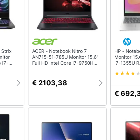
ACER - Notebook Nitro 7
HP - Notebook 15-fd0060ns
itor
AN715-51-785U Monitor 15,6"
Monitor 15.
e i7-
Full HD Intel Core i7-9750H
I7-1355U 
 Disk
Ram 16 GB Hard Disk 1 TB SSD
GG 3x USB 
a
256 GB Nvidia GeForce GTX
Tastiera in
B 1xUSB
1660Ti 6 GB 2xUSB 3.0
€ 2103,38
Windows 10 Home
€ 692,