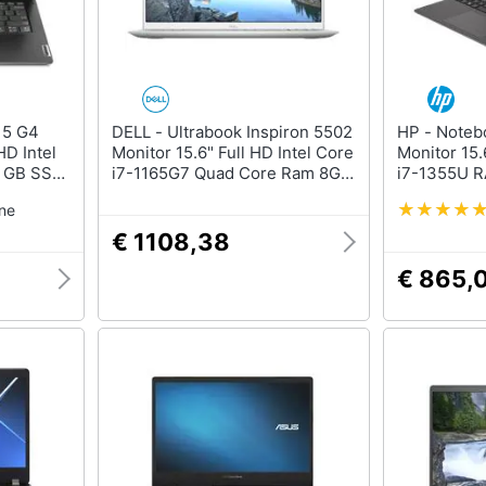
DELL - Ultrabook Inspiron 5502
HP - Notebook 250 G10
HD Intel
Monitor 15.6" Full HD Intel Core
Monitor 15.
6 GB SSD
i7-1165G7 Quad Core Ram 8GB
i7-1355U 
dows 11
SSD 512GB 1xUSB 3.1 2xUSB
256 GB Inte
one
3.0 Windows 10 Pro
Windows 11
€ 1108,38
€ 865,