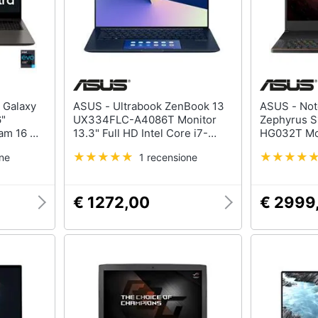
ASUS - Ultrabook ZenBook 13
ASUS - Notebook ROG
6"
UX334FLC-A4086T Monitor
Zephyrus 
am 16 GB
13.3" Full HD Intel Core i7-
HG032T Mon
RTX 4050
10510U Ram 8GB SSD 512GB
Intel Core
one
1 recensione
ws 10
Nvidia GeForce MX250 2GB
GB SSD 1 T
2xUSB 3.1 Windows 10 Home
RTX 2080 S
3.1 2xUSB 
€ 1272,00
€ 2999
Home