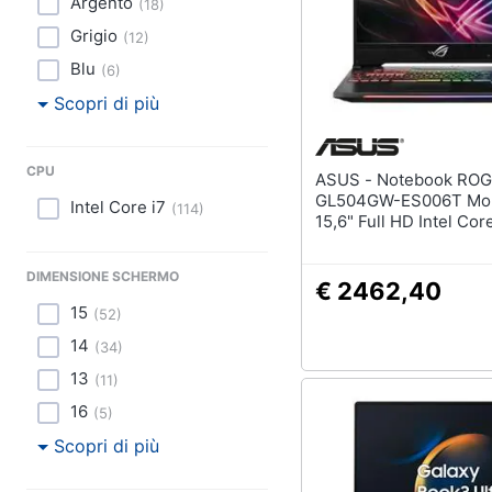
Argento
(
18
)
Grigio
(
12
)
Blu
(
6
)
Scopri di più
CPU
ASUS - Notebook ROG Strix
GL504GW-ES006T Mon
Intel Core i7
(
114
)
15,6" Full HD Intel Cor
8750H Ram 16 GB Hard
1TB SSD 256GB Nvidi
DIMENSIONE SCHERMO
GeForce RTX 2070 8G
€ 2462,40
3.1 Windows 10 Home
15
(
52
)
14
(
34
)
13
(
11
)
16
(
5
)
Scopri di più