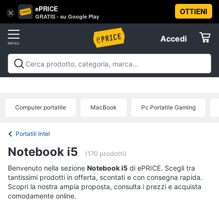
ePRICE
OTTIENI
Vai
×
Accedi
GRATIS - su Google Play
al
Registrati
menu
Accedi
Informatica
Offerte
Pc
Informatica
Pc Desktop e Monitor
Pc Portatili e
Desktop
Elettrodomestici
Notebook
Tablet e Ebook
Componenti Pc
Stampanti e
e
Scanner
Hard Disk e Storage
Networking e
Monitor
Computer portatile
MacBook
Pc Portatile Gaming
Wireless
Videosorveglianza e Automazione
Informatica
Computer
casa
Accessori informatica
Offerte
fisso
Portatili Intel
Monitor
Telefonia
Notebook i5
PC
(170 prodotti)
Tower
Benvenuto nella sezione
Tv
Notebook i5
di ePRICE. Scegli tra
iMac
tantissimi prodotti in offerta, scontati e con consegna rapida.
e
Scopri la nostra ampia proposta, consulta i prezzi e acquista
Home
Vedi
comodamente online.
Cinema
tutti