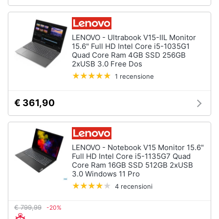
Wireless
Switch
Ripetitore
LENOVO - Ultrabook V15-IIL Monitor
wifi
15.6" Full HD Intel Core i5-1035G1
Quad Core Ram 4GB SSD 256GB
Router
2xUSB 3.0 Free Dos
Server
1 recensione
Vedi
tutti
€ 361,90
Videosorveglianza
LENOVO - Notebook V15 Monitor 15.6"
e
Full HD Intel Core i5-1135G7 Quad
Automazione
Core Ram 16GB SSD 512GB 2xUSB
casa
3.0 Windows 11 Pro
Telecamera
4 recensioni
wifi
Telecamere
€ 799,99
-20%
videosorveglianza