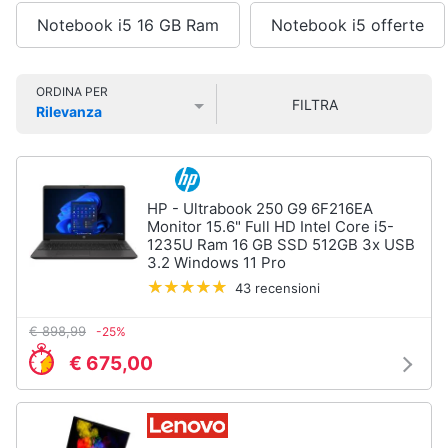
Smart
Notebook i5 16 GB Ram
Notebook i5 offerte
home
Pc
Portatili
e
Videogiochi
ORDINA PER
Notebook
FILTRA
Rilevanza
Computer
Prezzo più basso
Prezzo più alto
Valutazioni
Audio
portatile
e
MacBook
musica
Pc
HP - Ultrabook 250 G9 6F216EA
Portatile
Monitor 15.6" Full HD Intel Core i5-
Clima
Gaming
1235U Ram 16 GB SSD 512GB 3x USB
3.2 Windows 11 Pro
Pc
2
43 recensioni
Arredo
in
1
€ 898,99
-25%
Brico
Vedi
€ 675,00
e
tutti
Giardinaggio
Salute