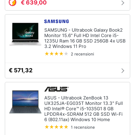
€ 639,00
Termostato
wifi
Videocitofono
Vedi
SAMSUNG - Ultrabook Galaxy Book2
tutti
Monitor 15.6" Full HD Intel Core i5-
1235U Ram 16 GB SSD 256GB 4x USB
3.2 Windows 11 Pro
2 recensioni
Accessori
informatica
€ 571,32
Webcam
Software
Tastiera
ASUS - Ultrabook ZenBook 13
Sistema
UX325JA-EG035T Monitor 13.3" Full
operativo
HD Intel® Core™ i5-1035G1 8 GB
windows
LPDDR4x-SDRAM 512 GB SSD Wi-Fi
10
6 (802.11ax) Windows 10 Home
Vedi
1 recensione
tutti