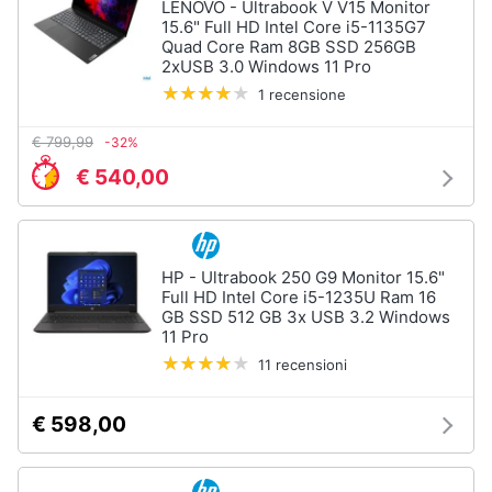
LENOVO - Ultrabook V V15 Monitor
Tablet
e
15.6" Full HD Intel Core i5-1135G7
e
igiene
Quad Core Ram 8GB SSD 256GB
Ebook
2xUSB 3.0 Windows 11 Pro
Tablet
1 recensione
Beauty
iPad
€ 799,99
-32%
eBook
Giocattoli
reader
€ 540,00
Tavoletta
grafica
Prima
infanzia
Vedi
HP - Ultrabook 250 G9 Monitor 15.6"
tutti
Full HD Intel Core i5-1235U Ram 16
Fotografia
GB SSD 512 GB 3x USB 3.2 Windows
11 Pro
Casalinghi
11 recensioni
Componenti
Pc
Abbigliamento
Software
€ 598,00
Sistema
operativo
Sport