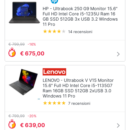
Processore
Intel
HP - Ultrabook 250 G9 Monitor 15.6"
Animali
Full HD Intel Core i5-1235U Ram 16
Ram
GB SSD 512GB 3x USB 3.2 Windows
11 Pro
Vedi
Motori
14 recensioni
tutti
Libri,
€ 799,99
-16%
cd
€ 675,00
e
Stampanti
dvd
e
Scanner
Stampanti
Festività
LENOVO - Ultrabook V V15 Monitor
e
Stampanti
15.6" Full HD Intel Core i5-1135G7
3D
ricorrenze
Ram 16GB SSD 512GB 2xUSB 3.0
Windows 11 Pro
Scanner
7 recensioni
Promozioni
Stampanti
laser
€ 799,99
-20%
Servizi
Vedi
€ 639,00
tutti