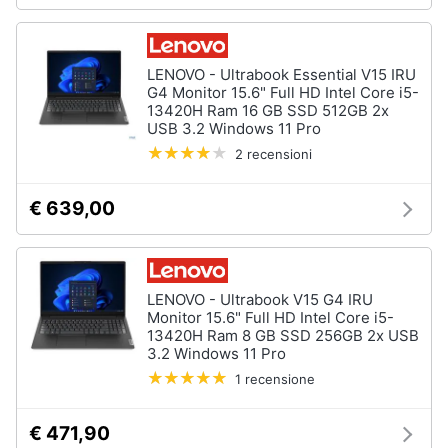
Assistenza
clienti
Hard
LENOVO - Ultrabook Essential V15 IRU
Disk
Esci
G4 Monitor 15.6" Full HD Intel Core i5-
e
13420H Ram 16 GB SSD 512GB 2x
Storage
USB 3.2 Windows 11 Pro
Nas
2 recensioni
Hard
disk
€ 639,00
SSD
Hard
disk
esterno
LENOVO - Ultrabook V15 G4 IRU
Monitor 15.6" Full HD Intel Core i5-
Vedi
13420H Ram 8 GB SSD 256GB 2x USB
tutti
3.2 Windows 11 Pro
1 recensione
Networking
€ 471,90
e