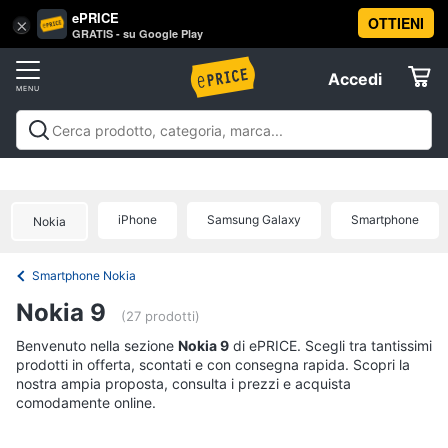
ePRICE
OTTIENI
Vai
×
Accedi
GRATIS - su Google Play
al
Registrati
menu
Accedi
Telefonia
Offerte
Smartphone
Telefonia
Smartphone e Cellulari
Tecnologia da
e
Elettrodomestici
indossare
Accessori per Smartphone e
Cellulari
Cellulari
Telefonia fissa
Offerte
iPhone
Samsung Galaxy
Smartphone
Samsung
Nokia
Informatica
Galaxy
S26
Smartphone Nokia
iPhone
Telefonia
Nokia 9
iPhone
(27 prodotti)
17
Tv
Benvenuto nella sezione
Nokia 9
di ePRICE. Scegli tra tantissimi
Pro
Max
prodotti in offerta, scontati e con consegna rapida. Scopri la
e
nostra ampia proposta, consulta i prezzi e acquista
Home
iPhone
comodamente online.
Cinema
17
Pro