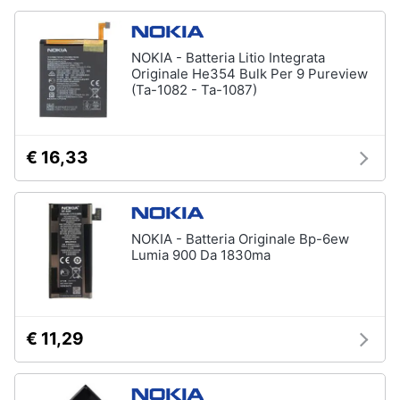
fissa
Telefono
Animali
NOKIA - Batteria Litio Integrata
Fax
Originale He354 Bulk Per 9 Pureview
Cordless
Motori
(Ta-1082 - Ta-1087)
Telefono
Brondi
Libri,
cd
€ 16,33
Vedi
e
tutti
dvd
Festività
NOKIA - Batteria Originale Bp-6ew
Lumia 900 Da 1830ma
e
ricorrenze
Promozioni
€ 11,29
Servizi