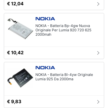
€ 12,04
e
igiene
Accessori
per
Beauty
Smartphone
NOKIA - Batteria Bp-4gw Nuova
e
Originale Per Lumia 920 720 625
Cellulari
2000mah
Giocattoli
Airpods
Cuffie
Prima
bluetooth
€ 10,42
infanzia
Power
bank
Fotografia
Auricolari
bluetooth
NOKIA - Batteria Bl-4yw Originale
Casalinghi
Lumia 925 Da 2000ma
Vedi
tutti
Abbigliamento
€ 9,83
Sport
Telefonia