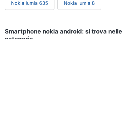
Nokia lumia 635
Nokia lumia 8
Smartphone nokia android: si trova nelle
categorie
Smartphone e Cellulari
Telefonia
ePRICE ti serve
ePRICE