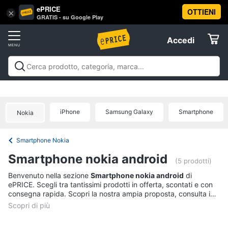
ePRICE
OTTIENI
Vai
×
Accedi
GRATIS - su Google Play
al
Registrati
menu
Accedi
Telefonia
Offerte
Smartphone
Telefonia
Smartphone e Cellulari
Tecnologia da
e
Elettrodomestici
indossare
Accessori per Smartphone e
Cellulari
Cellulari
Telefonia fissa
Offerte
iPhone
Samsung Galaxy
Smartphone
Samsung
Nokia
Informatica
Galaxy
S26
Smartphone Nokia
iPhone
Telefonia
Smartphone nokia android
iPhone
(5 prodotti)
17
Tv
Benvenuto nella sezione
Smartphone nokia android
di
Pro
ePRICE. Scegli tra tantissimi prodotti in offerta, scontati e con
Max
e
consegna rapida. Scopri la nostra ampia proposta, consulta i
Home
iPhone
prezzi e acquista comodamente online.
Cinema
17
Pro