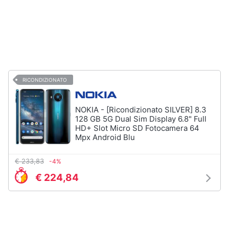
e
igiene
Accessori
per
Beauty
Smartphone
e
Cellulari
Giocattoli
RICONDIZIONATO
Airpods
Cuffie
Prima
bluetooth
NOKIA - [Ricondizionato SILVER] 8.3
infanzia
128 GB 5G Dual Sim Display 6.8" Full
Power
HD+ Slot Micro SD Fotocamera 64
bank
Mpx Android Blu
Fotografia
Auricolari
bluetooth
€ 233,83
-4%
Casalinghi
Vedi
€ 224,84
tutti
Abbigliamento
Sport
Telefonia