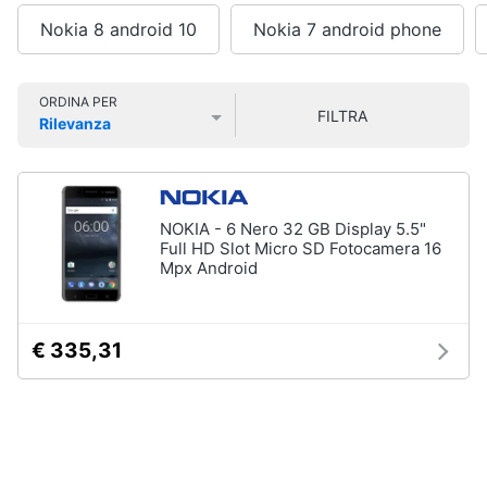
Smart
Vedi
Nokia 8 android 10
Nokia 7 android phone
home
tutti
Videogiochi
ORDINA PER
FILTRA
Rilevanza
Tecnologia
Prezzo più basso
Prezzo più alto
Valutazioni
da
Audio
indossare
e
Apple
musica
Watch
NOKIA - 6 Nero 32 GB Display 5.5"
Full HD Slot Micro SD Fotocamera 16
Smartwatch
Clima
Mpx Android
Apple
Watch
Series
Arredo
10
€ 335,31
Apple
Brico
Watch
e
Ultra​
Giardinaggio
Vedi
tutti
Salute