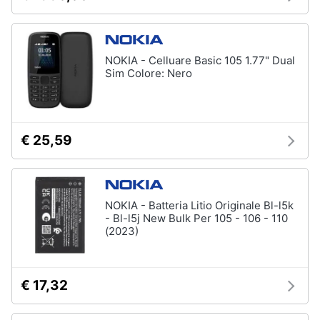
Assistenza
clienti
NOKIA - Celluare Basic 105 1.77" Dual
Esci
Sim Colore: Nero
€ 25,59
NOKIA - Batteria Litio Originale Bl-l5k
- Bl-l5j New Bulk Per 105 - 106 - 110
(2023)
€ 17,32