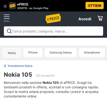
ePRICE
OTTIENI
Vai
×
Accedi
GRATIS - su Google Play
al
Registrati
menu
Accedi
Telefonia
Offerte
Smartphone
Telefonia
Smartphone e Cellulari
Tecnologia da
e
Elettrodomestici
indossare
Accessori per Smartphone e
Cellulari
Cellulari
Telefonia fissa
Offerte
iPhone
Samsung Galaxy
Smartphone
Samsung
Nokia
Informatica
Galaxy
S26
Smartphone Nokia
iPhone
Telefonia
Nokia 105
iPhone
(20 prodotti)
17
Tv
Benvenuto nella sezione
Nokia 105
di ePRICE. Scegli tra
Pro
Max
tantissimi prodotti in offerta, scontati e con consegna rapida.
e
Scopri la nostra ampia proposta, consulta i prezzi e acquista
Home
iPhone
comodamente online.
Cinema
17
Pro