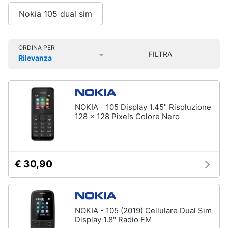
Smart
Vedi
Nokia 105 dual sim
home
tutti
Videogiochi
ORDINA PER
FILTRA
Rilevanza
Tecnologia
Prezzo più basso
Prezzo più alto
Valutazioni
da
Audio
indossare
e
Apple
musica
Watch
NOKIA - 105 Display 1.45" Risoluzione
128 x 128 Pixels Colore Nero
Smartwatch
Clima
Apple
Watch
Series
Arredo
10
€ 30,90
Apple
Brico
Watch
e
Ultra​
Giardinaggio
Vedi
NOKIA - 105 (2019) Cellulare Dual Sim
tutti
Display 1.8" Radio FM
Salute