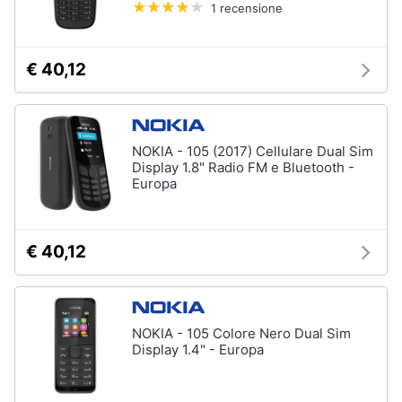
1 recensione
e
igiene
Accessori
€ 40,12
per
Beauty
Smartphone
e
Cellulari
Giocattoli
Airpods
NOKIA - 105 (2017) Cellulare Dual Sim
Display 1.8" Radio FM e Bluetooth -
Cuffie
Prima
Europa
bluetooth
infanzia
Power
bank
Fotografia
€ 40,12
Auricolari
bluetooth
Casalinghi
Vedi
tutti
NOKIA - 105 Colore Nero Dual Sim
Abbigliamento
Display 1.4" - Europa
Sport
Telefonia