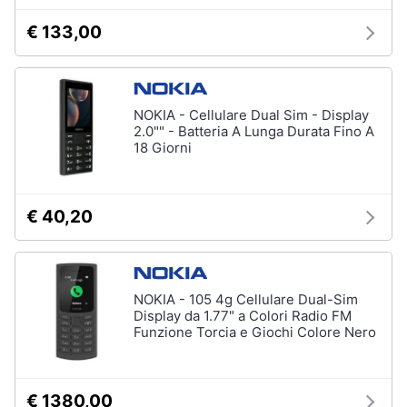
fissa
€ 133,00
Telefono
Animali
Fax
Cordless
Motori
Telefono
NOKIA - Cellulare Dual Sim - Display
Brondi
2.0"" - Batteria A Lunga Durata Fino A
Libri,
18 Giorni
cd
Vedi
e
tutti
dvd
€ 40,20
Festività
e
ricorrenze
NOKIA - 105 4g Cellulare Dual-Sim
Display da 1.77" a Colori Radio FM
Promozioni
Funzione Torcia e Giochi Colore Nero
Servizi
€ 1380,00