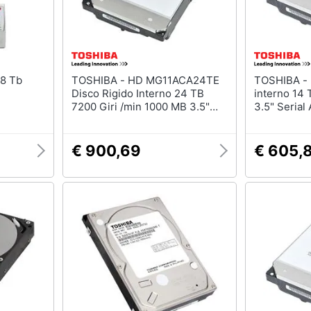
TOSHIBA - HD MG11ACA24TE
TOSHIBA - MG09 disco rigido
Disco Rigido Interno 24 TB
interno 14 
7200 Giri /min 1000 MB 3.5"
3.5" Serial 
Serial ATA III
€ 900,69
€ 605,