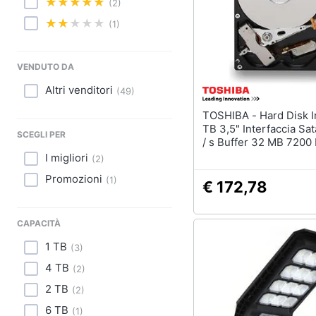
Sport
(2)
(1)
Animali
Motori
VENDUTO DA
Altri venditori
(
49
)
Libri, cd e dvd
TOSHIBA - Hard Disk Interno 1
Festività e ricorrenze
TB 3,5" Interfaccia Sata
SCEGLI PER
/ s Buffer 32 MB 720
I migliori
(
2
)
Promozioni
Promozioni
(
1
)
€ 172,78
CAPACITÀ
1 TB
(
3
)
4 TB
(
2
)
2 TB
(
2
)
6 TB
(
1
)