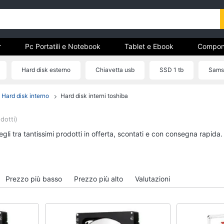
r
Pc Portatili e Notebook
Tablet e Ebook
Compon
e Storage
Networking e Wireless
Videosorveglianza e A
Hard disk esterno
Chiavetta usb
SSD 1 tb
Sams
Hard disk interno
Hard disk interni toshiba
r
Pc Portatili e Notebook
Tablet e Ebook
Computer portatile
Tablet
dotti)
MacBook
iPad
gli tra tantissimi prodotti in offerta, scontati e con consegna rapida
Pc Portatile Gaming
eBook reader
Pc 2 in 1
Tavoletta grafica
Vedi tutti
Vedi tutti
Prezzo più basso
Prezzo più alto
Valutazioni
Hard Disk e Storage
Networking e Wirele