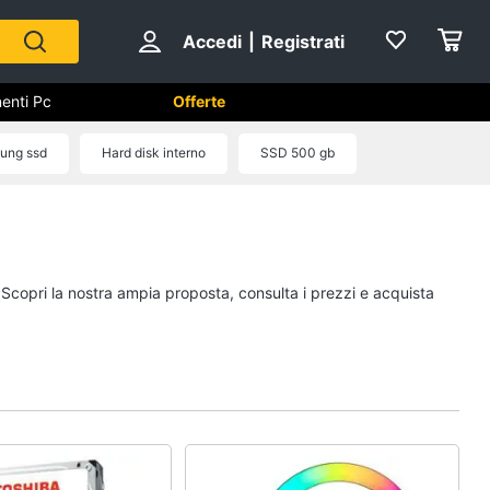
Accedi
|
Registrati
enti Pc
Offerte
utomazione casa
ung ssd
Hard disk interno
SSD 500 gb
Componenti Pc
Software
Sistema operativo
. Scopri la nostra ampia proposta, consulta i prezzi e acquista
Processore Intel
Ram
Vedi tutti
ss
Videosorveglianza e
Automazione casa