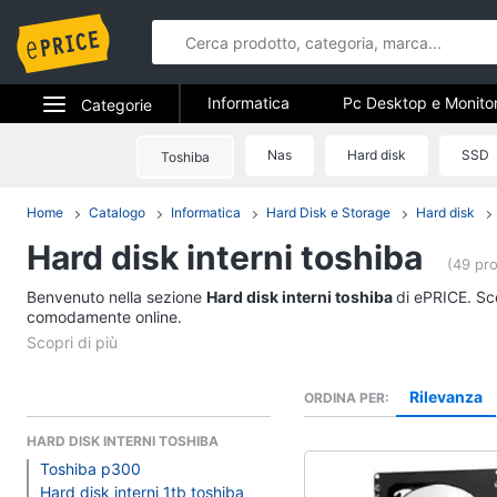
Informatica
Pc Desktop e Monito
Categorie
Stampanti e Scanner
Hard Disk 
Elettrodomestici
Nas
Hard disk
SSD
Toshiba
Informatica
Accessori informatica
Informatica
Home
Catalogo
Informatica
Hard Disk e Storage
Hard disk
Pc Desktop e Monito
Hard disk interni toshiba
Telefonia
Computer fisso
(49 pro
Monitor
Benvenuto nella sezione
Tv e Home Cinema
Hard disk interni toshiba
di ePRICE. Sce
PC Tower
comodamente online.
Smart home
iMac
Vedi tutti
Videogiochi
Rilevanza
ORDINA PER
HARD DISK INTERNI TOSHIBA
Audio e musica
Stampanti e Scanner
Toshiba p300
Hard disk interni 1tb toshiba