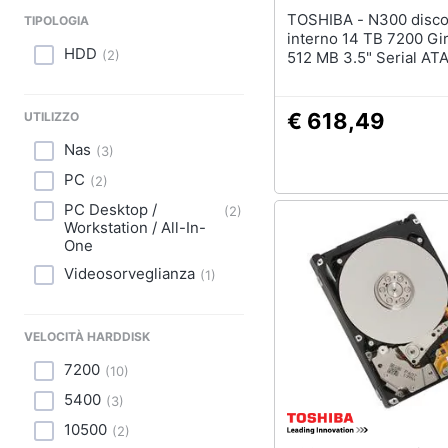
TOSHIBA - N300 disco rigido
TIPOLOGIA
interno 14 TB 7200 Gir
HDD
(
2
)
512 MB 3.5" Serial ATA 
€ 618,49
UTILIZZO
Nas
(
3
)
PC
(
2
)
PC Desktop /
(
2
)
Workstation / All-In-
One
Videosorveglianza
(
1
)
VELOCITÀ HARDDISK
7200
(
10
)
5400
(
3
)
10500
(
2
)