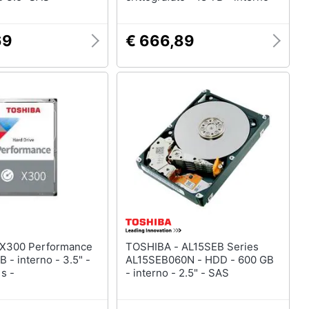
69
€ 666,89
TOSHIBA - AL15SEB Series
B - interno - 3.5" -
AL15SEB060N - HDD - 600 GB
s -
- interno - 2.5" - SAS