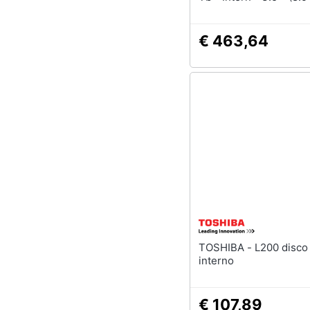
Sas 12gb /s - 7200 Rp
Puffer: 512 Mb (mg10
€ 463,64
TOSHIBA - L200 disco rigido
interno
€ 107,89