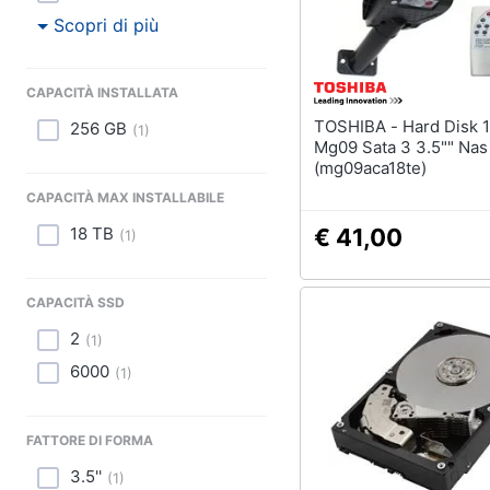
Scopri di più
CAPACITÀ INSTALLATA
TOSHIBA - Hard Disk 18 Tb
256 GB
(
1
)
Mg09 Sata 3 3.5"" Nas
(mg09aca18te)
CAPACITÀ MAX INSTALLABILE
18 TB
€ 41,00
(
1
)
CAPACITÀ SSD
2
(
1
)
6000
(
1
)
FATTORE DI FORMA
3.5''
(
1
)