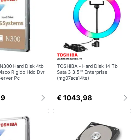
Telecamera wifi
Telecamere videosorveglianza
Termostato wifi
Videocitofono
Vedi tutti
TOSHIBA - Hard Disk 14 Tb
Disco Rigido Hdd Dvr
Sata 3 3.5"" Enterprise
erver Pc
(mg07aca14te)
49
€ 1043,98