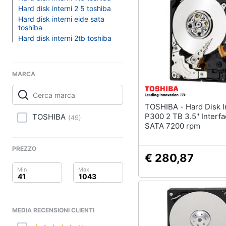
Clima
Stampanti
Hard disk interni 2 5 toshiba
Stampanti 3D
Hard disk interni eide sata
Arredo
toshiba
Scanner
Hard disk interni 2tb toshiba
Stampanti laser
Brico e Giardinaggio
Vedi tutti
Salute e igiene
MARCA
Beauty
TOSHIBA - Hard Disk Interno
Accessori informati
Giocattoli
P300 2 TB 3.5" Interfa
TOSHIBA
(
49
)
Webcam
SATA 7200 rpm
Software
Prima infanzia
PREZZO
Tastiera
€ 280,87
Fotografia
Sistema operativo wi
Casalinghi
Vedi tutti
Abbigliamento
MEDIA RECENSIONI CLIENTI