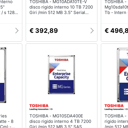
TOSHIBA - MG10ADA10TE-V
TOSHIBA - Mg10-d Series
.5"
disco rigido interno 10 TB 7200
Mg10sda10te
 / s 128
Giri /min 512 MB 3.5" Serial
Tb - Intern 
ATA III
Sas 12gb /
Puffer: 51
€ 392,89
€ 496,
TOSHIBA - MG10SDA400E
TOSHIBA - MG Series disco
tte - 8
disco rigido interno 4 TB 7200
rigido inte
 Cm) -
Giri /min 512 MB 3.5" SAS
/min 512 M