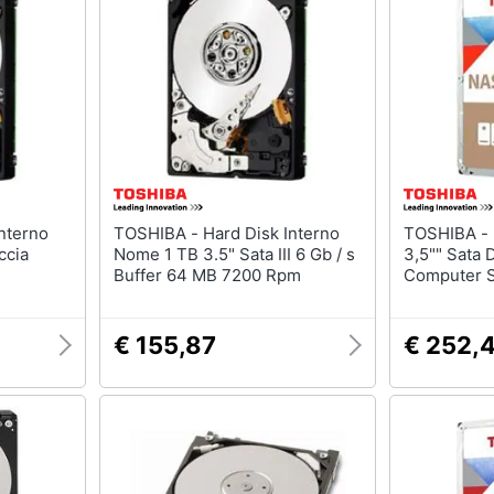
Nas
Switch
Hard disk
Ripetitore wifi
SSD
Router
Hard disk esterno
Server
Vedi tutti
Vedi tutti
ca
TOSHIBA - Hard Disk Interno
TOSHIBA - N300 Hard Disk 4tb
ccia
Nome 1 TB 3.5" Sata III 6 Gb / s
3,5"" Sata 
Buffer 64 MB 7200 Rpm
Computer S
€ 155,87
€ 252,
ndows 10