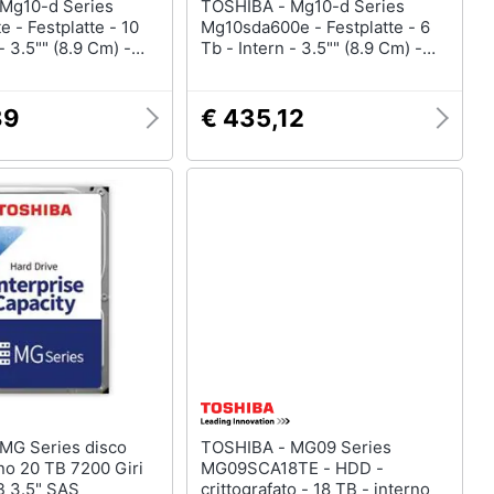
TOSHIBA - Mg10-d Series
 - Festplatte - 10
Mg10sda600e - Festplatte - 6
- 3.5"" (8.9 Cm) -
Tb - Intern - 3.5"" (8.9 Cm) -
s - 7200 Rpm -
Sas 12gb /s - 7200 Rpm -
2 Mb (mg10sda10te)
Puffer: 512 Mb (mg10sda600e)
89
€ 435,12
TOSHIBA - MG09 Series
rno 20 TB 7200 Giri
MG09SCA18TE - HDD -
B 3.5" SAS
crittografato - 18 TB - interno