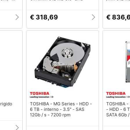
m -
sda800e)
€ 318,69
€ 836,
TOSHIBA - MG Series - HDD -
TOSHIBA - X300 Performance
6 TB - interno - 3.5" - SAS
- HDD - 6 T
12Gb / s - 7200 rpm
SATA 6Gb / 