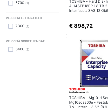
TOSHIBA - Hard Disk Interno
5700
(
1
)
AL14SEB18EP 1.8 TB 2
Interfaccia SAS 12 Gbit
MB 10500 Rpm
VELOCITÀ LETTURA DATI
€ 898,72
7300
(
1
)
VELOCITÀ SCRITTURA DATI
6400
(
1
)
TOSHIBA - Mg10-d Series
Mg10sda800e - Festpla
Tb - Intern - 3.5"" (8.9