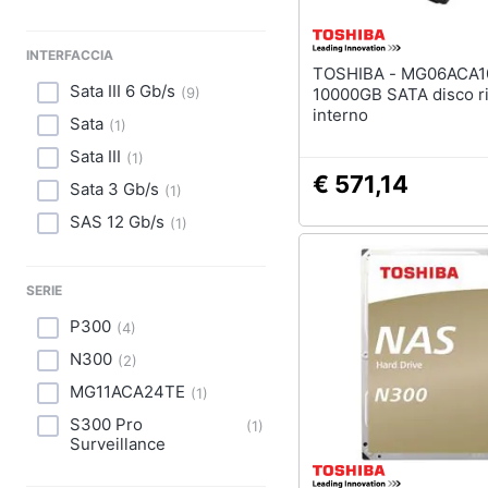
INTERFACCIA
TOSHIBA - MG06ACA10TE
Sata III 6 Gb/s
(
9
)
10000GB SATA disco r
interno
Sata
(
1
)
Sata III
(
1
)
€ 571,14
Sata 3 Gb/s
(
1
)
SAS 12 Gb/s
(
1
)
SERIE
P300
(
4
)
N300
(
2
)
MG11ACA24TE
(
1
)
S300 Pro
(
1
)
Surveillance