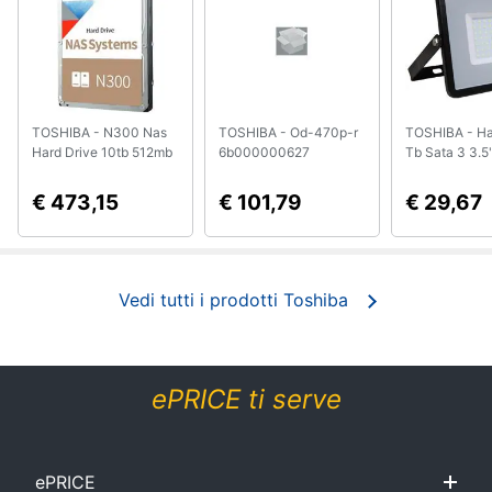
Smart
home
Videogiochi
TOSHIBA - N300 Nas
TOSHIBA - Od-470p-r
TOSHIBA - Ha
Hard Drive 10tb 512mb
6b000000627
Tb Sata 3 3.5
Audio
- Festplatte - Serial Ata
(hdwd220uzs
e
(hdwg71aezsta)
€ 473,15
€ 101,79
€ 29,67
musica
Clima
Vedi tutti i prodotti Toshiba
Arredo
Brico
ePRICE ti serve
e
Giardinaggio
ePRICE
Salute