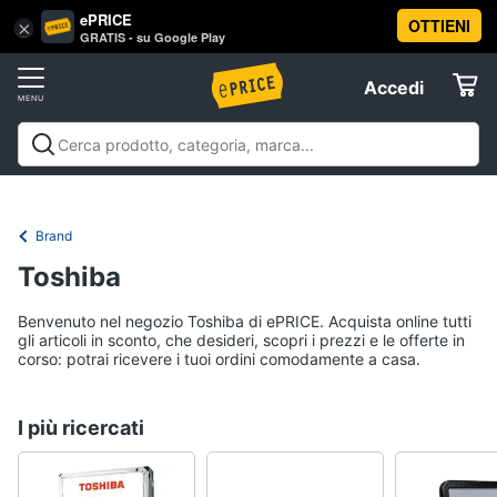
ePRICE
OTTIENI
Vai
×
Accedi
GRATIS - su Google Play
al
Registrati
menu
Accedi
Offerte
Elettrodomestici
Brand
Informatica
Toshiba
Benvenuto nel negozio Toshiba di ePRICE. Acquista online tutti
Telefonia
gli articoli in sconto, che desideri, scopri i prezzi e le offerte in
corso: potrai ricevere i tuoi ordini comodamente a casa.
Tv
e
I più ricercati
Home
Cinema