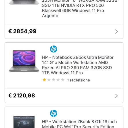
255H Monitor 16" WUXGA RAM 32GB
Termostato
SSD 1TB NVIDIA RTX PRO 500
wifi
Blackwell 6GB Windows 11 Pro
Argento
Videocitofono
Vedi
€ 2854,99
tutti
Accessori
HP - Notebook ZBook Ultra Monitor
informatica
14" G1a Mobile Workstation AMD
Ryzen AI PRO 390 RAM 32GB SSD
Webcam
1TB Windows 11 Pro
Software
1 recensione
Tastiera
Sistema
€ 2120,98
operativo
windows
10
Vedi
HP - Workstation ZBook 8 G1i 16 inch
tutti
Mobile PC Wolf Pro Security Edition