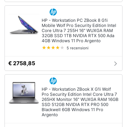
Processore
Intel
Animali
Ram
HP - Workstation PC ZBook 8 G1i
Mobile Wolf Pro Security Edition Intel
Vedi
Motori
Core Ultra 7 255H 16" WUXGA RAM
tutti
32GB SSD 1TB NVIDIA RTX 500 Ada
4GB Windows 11 Pro Argento
Libri,
cd
5 recensioni
e
Stampanti
dvd
e
€ 2758,85
Scanner
Stampanti
Festività
e
Stampanti
3D
ricorrenze
HP - Workstation ZBook X G1i Wolf
Pro Security Edition Intel Core Ultra 7
Scanner
265HX Monitor 16" WUXGA RAM 16GB
Promozioni
Stampanti
SSD 512GB NVIDIA RTX PRO 500
laser
Blackwell 6GB Windows 11 Pro
Argento
Servizi
Vedi
tutti