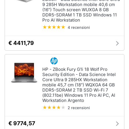
Tablet
e
9 285H Workstation mobile 40,6 cm
e
(16") Touch screen WUXGA 8 GB
igiene
Ebook
DDR5-SDRAM 1 TB SSD Windows 11
Pro AI Workstation
Tablet
Beauty
4 recensioni
iPad
eBook
Giocattoli
€ 4411,79
reader
Tavoletta
grafica
Prima
infanzia
Vedi
HP - ZBook Fury G1i 18 Wolf Pro
tutti
Security Edition - Data Science Intel
Fotografia
Core Ultra 9 285HX Workstation
mobile 45,7 cm (18") WQXGA 64 GB
DDR5-SDRAM 2 TB SSD Wi-Fi 7
Casalinghi
(802.11be) Windows 11 Pro AI PC, AI
Componenti
Workstation Argento
Pc
2 recensioni
Abbigliamento
Software
Sistema
€ 9774,57
operativo
Sport