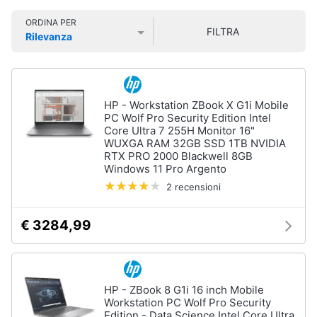
Smart
ORDINA PER
home
FILTRA
Pc
Rilevanza
Portatili
Prezzo più basso
Prezzo più alto
Valutazioni
e
Videogiochi
Notebook
Computer
Audio
HP - Workstation ZBook X G1i Mobile
portatile
e
PC Wolf Pro Security Edition Intel
MacBook
musica
Core Ultra 7 255H Monitor 16"
WUXGA RAM 32GB SSD 1TB NVIDIA
Pc
RTX PRO 2000 Blackwell 8GB
Portatile
Clima
Windows 11 Pro Argento
Gaming
2 recensioni
Pc
2
Arredo
in
€ 3284,99
1
Brico
Vedi
e
tutti
Giardinaggio
HP - ZBook 8 G1i 16 inch Mobile
Workstation PC Wolf Pro Security
Salute
Edition - Data Science Intel Core Ultra