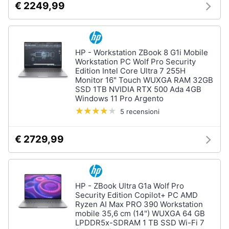
€ 2249,99
Assistenza
clienti
Hard
Disk
Esci
HP - Workstation ZBook 8 G1i Mobile
e
Workstation PC Wolf Pro Security
Storage
Edition Intel Core Ultra 7 255H
Nas
Monitor 16" Touch WUXGA RAM 32GB
SSD 1TB NVIDIA RTX 500 Ada 4GB
Hard
Windows 11 Pro Argento
disk
5 recensioni
SSD
Hard
€ 2729,99
disk
esterno
Vedi
tutti
HP - ZBook Ultra G1a Wolf Pro
Security Edition Copilot+ PC AMD
Ryzen AI Max PRO 390 Workstation
mobile 35,6 cm (14") WUXGA 64 GB
Networking
LPDDR5x-SDRAM 1 TB SSD Wi-Fi 7
e