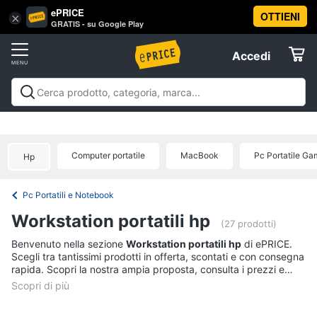
ePRICE
OTTIENI
Vai
×
Accedi
GRATIS - su Google Play
al
Registrati
menu
Accedi
Informatica
Offerte
Pc
Informatica
Pc Desktop e Monitor
Pc Portatili e
Desktop
Elettrodomestici
Notebook
Tablet e Ebook
Componenti Pc
Stampanti e
e
Scanner
Hard Disk e Storage
Networking e
Monitor
Computer portatile
MacBook
Pc Portatile Ga
Hp
Wireless
Videosorveglianza e Automazione
Informatica
Computer
casa
Accessori informatica
Offerte
fisso
Pc Portatili e Notebook
Monitor
Telefonia
Workstation portatili hp
PC
(27 prodotti)
Tower
Tv
Benvenuto nella sezione
Workstation portatili hp
di ePRICE.
iMac
Scegli tra tantissimi prodotti in offerta, scontati e con consegna
e
rapida. Scopri la nostra ampia proposta, consulta i prezzi e
Home
Vedi
acquista comodamente online.
Cinema
tutti