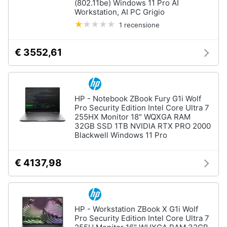
(802.11be) Windows 11 Pro AI
Wireless
Workstation, AI PC Grigio
Switch
1 recensione
Ripetitore
wifi
€ 3552,61
Router
Server
Vedi
HP - Notebook ZBook Fury G1i Wolf
tutti
Pro Security Edition Intel Core Ultra 7
255HX Monitor 18" WQXGA RAM
32GB SSD 1TB NVIDIA RTX PRO 2000
Blackwell Windows 11 Pro
Videosorveglianza
e
€ 4137,98
Automazione
casa
Telecamera
wifi
HP - Workstation ZBook X G1i Wolf
Telecamere
Pro Security Edition Intel Core Ultra 7
videosorveglianza