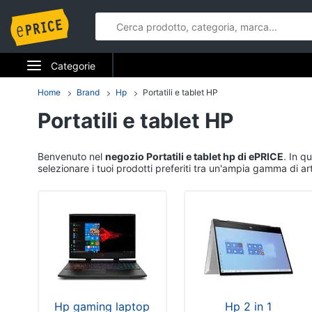
Categorie
Elettrodomestici
Home
Brand
Hp
Portatili e tablet HP
Portatili e tablet HP
Informatica
Telefonia
Benvenuto nel
negozio Portatili e tablet hp di ePRICE
. In q
selezionare i tuoi prodotti preferiti tra un'ampia gamma di art
Tv e Home Cinema
Smart home
Videogiochi
Audio e musica
Hp gaming laptop
Hp 2 in 1