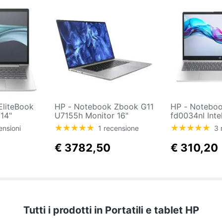
HP - Notebook Zbook G11
HP - Notebook 15-
14"
U7155h Monitor 16"
fd0034nl Inte
e Ultra
WUXGA Intel Core Ultra
Monitor 15.6
ensioni
1 recensione
3 
GB SSD
7155H Ram 32 GB SSD
DDR4-SDRAM 
.2
1TB NVIDIA Quadro RTX
6 Windows 11
€ 3782,50
€ 310,20
3000 8GB 1xUSB 3.2
mode Argent
Windows 11 Pro
Tutti i prodotti in Portatili e tablet HP