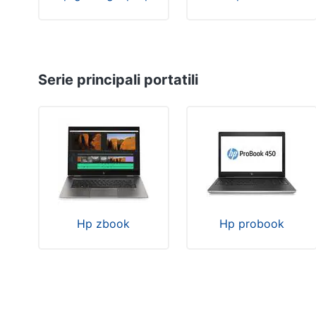
Clima
Arredo
Brico e Giardinaggio
Serie principali portatili
Salute e igiene
Beauty
Giocattoli
Prima infanzia
Fotografia
Hp zbook
Hp probook
Casalinghi
Abbigliamento