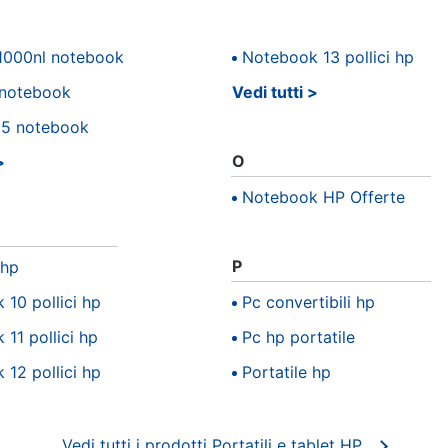
1000nl notebook
Notebook 13 pollici hp
notebook
Vedi tutti
g5 notebook
O
Notebook HP Offerte
P
 hp
10 pollici hp
Pc convertibili hp
11 pollici hp
Pc hp portatile
12 pollici hp
Portatile hp
Vedi tutti i prodotti Portatili e tablet HP