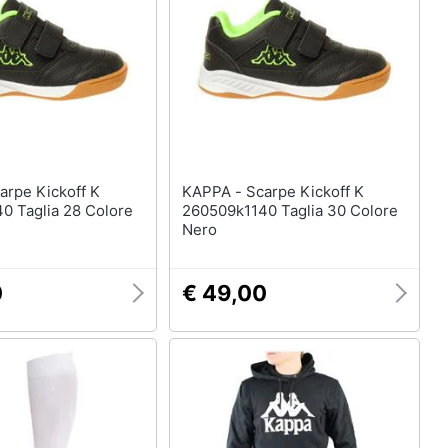
Anelli
Orecchini
Cavigliera
Collane
Vedi tutti
KAPPA - Scarpe Kickoff K
0 Taglia 28 Colore
260509k1140 Taglia 30 Colore
Nero
0
€ 49,00