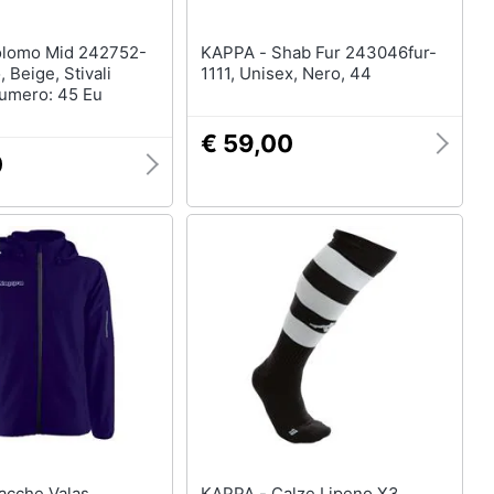
KAPPA - Shab Fur 243046fur-
 Beige, Stivali
1111, Unisex, Nero, 44
Numero: 45 Eu
€ 59,00
0
KAPPA - Calze Lipeno X3