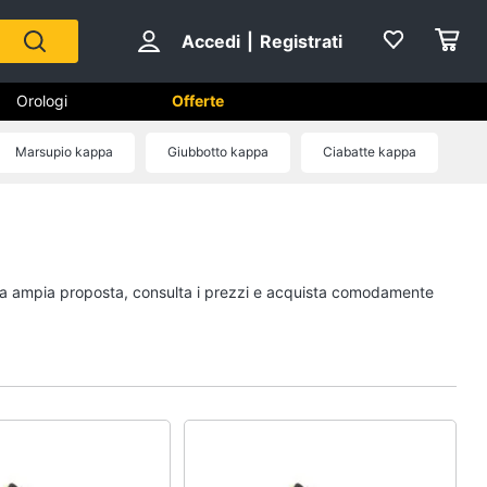
Accedi
|
Registrati
Orologi
Offerte
Marsupio kappa
Giubbotto kappa
Ciabatte kappa
Scarpe
Sneakers
Scarpe nike
ostra ampia proposta, consulta i prezzi e acquista comodamente
Anfibi
Ciabatte
Vedi tutti
Gioielli