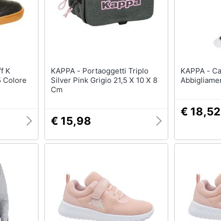
KAPPA - Portaoggetti Triplo
KAPPA - Calze Lyna Pack Of 3
5 Colore
Silver Pink Grigio 21,5 X 10 X 8
Abbigliame
Cm
€ 18,52
€ 15,98