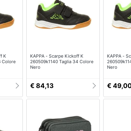
T-shirt
Apple Watch
Felpa
Smartwatch
Tuta
Orologi uomo
Pantaloni
Orologi donna
Vedi tutti
Vedi tutti
KAPPA - Scarpe Kickoff K
KAPPA - Scarpe Kickoff K
6 Colore
260509k1140 Taglia 34 Colore
260509k114
Nero
Nero
€ 84,13
€ 49,0