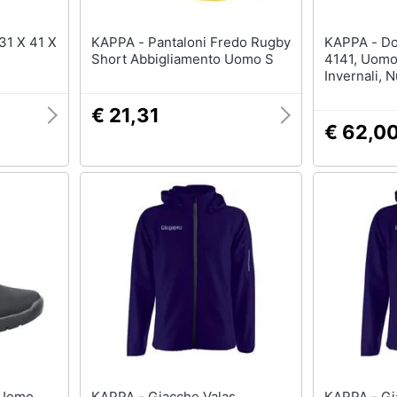
KAPPA - Pantaloni Fredo Rugby
KAPPA - Dolomo Mid 242752-
Short Abbigliamento Uomo S
4141, Uomo,
Invernali, 
€ 21,31
€ 62,0
KAPPA - Giacche Valas
KAPPA - Giacche Valas