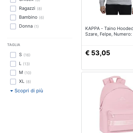
Ragazzi
(
8
)
Bambino
(
6
)
Donna
(
1
)
KAPPA - Taino Hooded, Uomo,
Szare, Felpe, Numero:
TAGLIA
€ 53,05
S
(
16
)
L
(
13
)
M
(
10
)
XL
(
8
)
Scopri di più