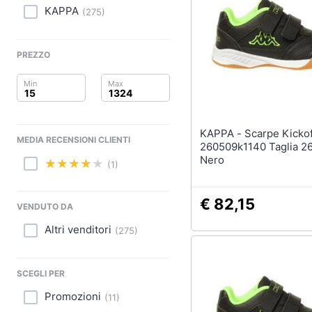
Clima
Sigaretta elettronica
KAPPA
(
275
)
Borse
Arredo
Occhiali da vista
PREZZO
Occhiali da sole
Brico e Giardinaggio
Vedi tutti
Salute e igiene
Beauty
KAPPA - Scarpe Kickoff K
MEDIA RECENSIONI CLIENTI
260509k1140 Taglia 2
Giocattoli
Nero
(1)
Prima infanzia
€ 82,15
VENDUTO DA
Fotografia
Altri venditori
(
275
)
Casalinghi
SCEGLI PER
Abbigliamento
Promozioni
(
11
)