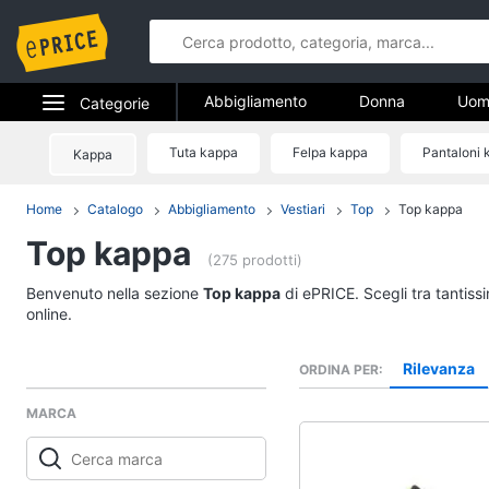
Abbigliamento
Donna
Uom
Categorie
Gioielli
Elettrodomestici
Tuta kappa
Felpa kappa
Pantaloni 
Kappa
Abbigliame
Informatica
Home
Catalogo
Abbigliamento
Vestiari
Top
Top kappa
Donna
Top kappa
Telefonia
Intimo donna
(275 prodotti)
Top
Tv e Home Cinema
Benvenuto nella sezione
Top kappa
di ePRICE. Scegli tra tantiss
Cappotto donna
online.
Smart home
Felpa donna
Rilevanza
ORDINA PER
Vedi tutti
Videogiochi
MARCA
Audio e musica
Accessori