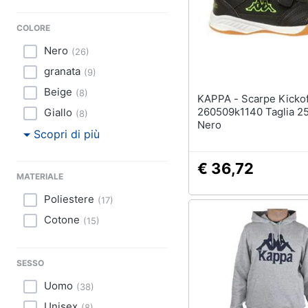
Sport
COLORE
Animali
Nero
(
26
)
Motori
granata
(
9
)
Beige
(
8
)
Libri, cd e dvd
KAPPA - Scarpe Kickoff K
260509k1140 Taglia 2
Giallo
(
8
)
Nero
Festività e ricorrenze
Scopri di più
Promozioni
€ 36,72
MATERIALE
Poliestere
(
17
)
Cotone
(
15
)
SESSO
Uomo
(
38
)
Unisex
(
8
)