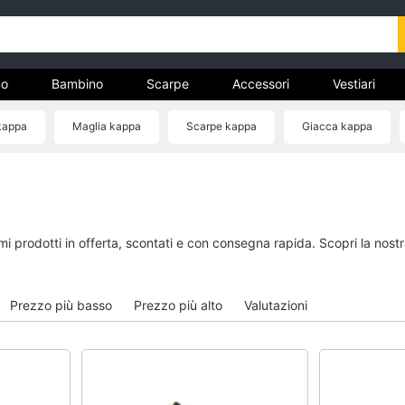
o
Bambino
Scarpe
Accessori
Vestiari
kappa
Maglia kappa
Scarpe kappa
Giacca kappa
nto
Uomo
Bambino
Felpa uomo
Scarpe bambino
Cravatta
Sandali bambina
imi prodotti in offerta, scontati e con consegna rapida. Scopri la n
Piumino uomo
Vestiti neonati
Giacca uomo
Copertina neonato
Prezzo più basso
Prezzo più alto
Valutazioni
Vedi tutti
Vedi tutti
Vestiari
Orologi