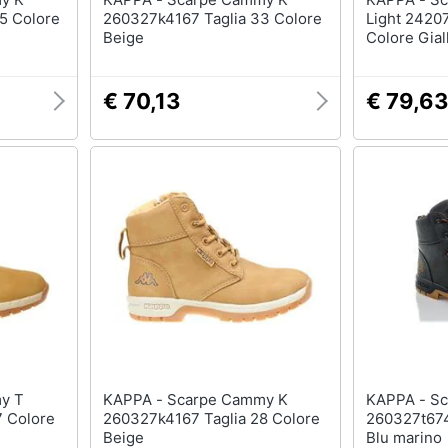
5 Colore
260327k4167 Taglia 33 Colore
Light 2420
Beige
Colore Gial
€ 70,13
€ 79,6
KAPPA - Scarpe Cammy K
KAPPA - Scarpe Cammy T
7 Colore
260327k4167 Taglia 28 Colore
260327t674
Beige
Blu marino