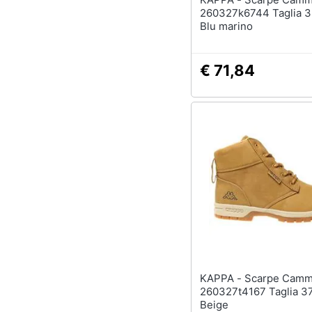
260327k6744 Taglia 3
Blu marino
€ 71,84
KAPPA - Scarpe Cammy T
260327t4167 Taglia 3
Beige