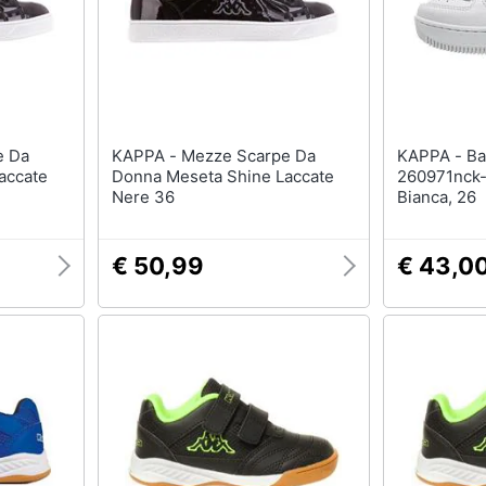
KAPPA - Mezze Scarpe Da
KAPPA - Bash Lr Nc K
accate
Donna Meseta Shine Laccate
260971nck-
Nere 36
Bianca, 26
€ 50,99
€ 43,0