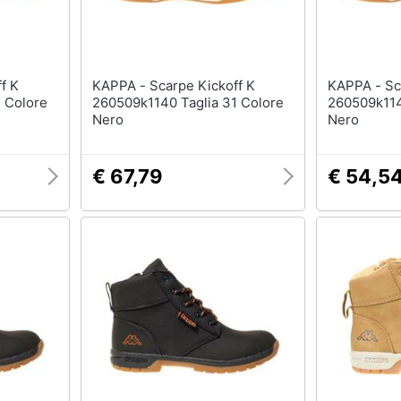
KAPPA - Scarpe Kickoff K
KAPPA - Scarpe Kickoff K
 Colore
260509k1140 Taglia 31 Colore
260509k114
Nero
Nero
€ 67,79
€ 54,5