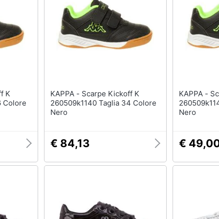
T-shirt
Apple Watch
Felpa
Smartwatch
Tuta
Orologi uomo
Pantaloni
Orologi donna
Vedi tutti
Vedi tutti
KAPPA - Scarpe Kickoff K
KAPPA - Scarpe Kickoff K
6 Colore
260509k1140 Taglia 34 Colore
260509k114
Nero
Nero
€ 84,13
€ 49,0