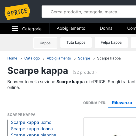
Abbigliamento
Donna
Uom
Categorie
Gioielli
Elettrodomestici
Tuta kappa
Felpa kappa
Kappa
Abbigliame
Informatica
Home
Catalogo
Abbigliamento
Scarpe
Scarpe kappa
Donna
Scarpe kappa
Telefonia
Intimo donna
(32 prodotti)
Top
Tv e Home Cinema
Benvenuto nella sezione
Scarpe kappa
di ePRICE. Scegli tra tan
Cappotto donna
online.
Smart home
Felpa donna
Rilevanza
ORDINA PER
Vedi tutti
Videogiochi
SCARPE KAPPA
Scarpe kappa uomo
Audio e musica
Accessori
Scarpe kappa donna
Scarpe kappa bianche