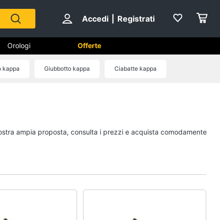
Accedi
|
Registrati
Orologi
Offerte
o kappa
Giubbotto kappa
Ciabatte kappa
Scarpe
Sneakers
Scarpe nike
a nostra ampia proposta, consulta i prezzi e acquista comodamente
Anfibi
Ciabatte
Vedi tutti
Gioielli