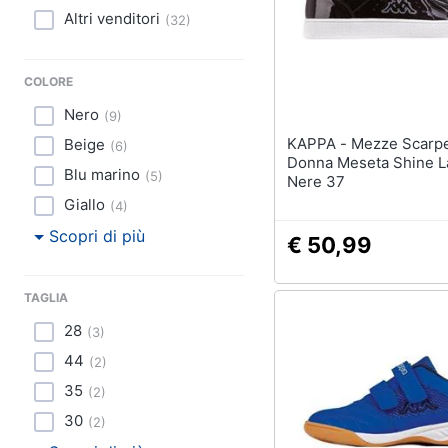
Sport
Altri venditori
(
32
)
Animali
COLORE
Motori
Nero
(
9
)
Libri, cd e dvd
KAPPA - Mezze Scarpe Da
Beige
(
6
)
Donna Meseta Shine L
Blu marino
(
5
)
Nere 37
Festività e ricorrenze
Giallo
(
4
)
Promozioni
Scopri di più
€ 50,99
TAGLIA
28
(
3
)
44
(
2
)
35
(
2
)
30
(
2
)