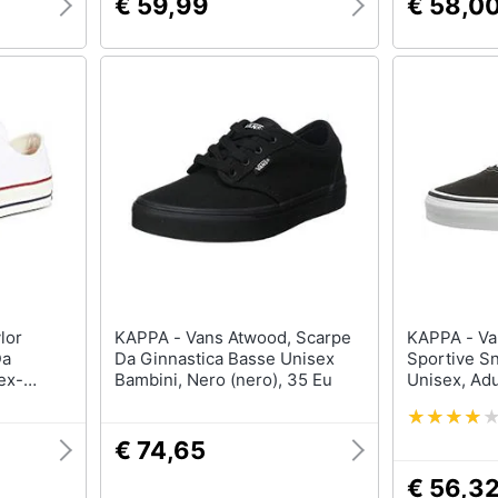
€ 59,99
€ 58,0
KAPPA - Vans Atwood, Scarpe
KAPPA - Vans - Scarpe
Da
Da Ginnastica Basse Unisex
Sportive Sn
ex-
Bambini, Nero (nero), 35 Eu
Unisex, Adu
anco /
 Eu
€ 74,65
€ 56,3