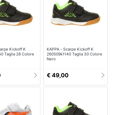
Anelli
Orecchini
Cavigliera
Collane
Vedi tutti
KAPPA - Scarpe Kickoff K
0 Taglia 28 Colore
260509k1140 Taglia 30 Colore
Nero
0
€ 49,00