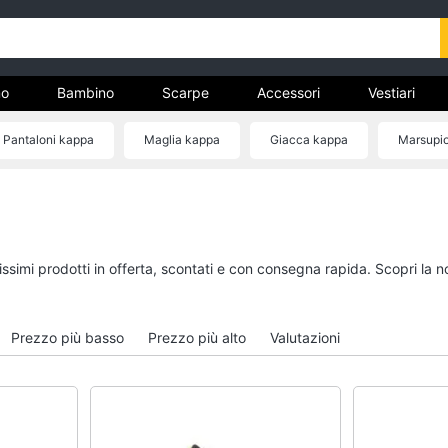
o
Bambino
Scarpe
Accessori
Vestiari
Pantaloni kappa
Maglia kappa
Giacca kappa
Marsupi
nto
Uomo
Bambino
Felpa uomo
Scarpe bambino
Cravatta
Sandali bambina
tissimi prodotti in offerta, scontati e con consegna rapida. Scopri l
Piumino uomo
Vestiti neonati
Giacca uomo
Copertina neonato
Prezzo più basso
Prezzo più alto
Valutazioni
Vedi tutti
Vedi tutti
Vestiari
Orologi