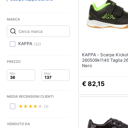
Clima
Sigaretta elettronica
Borse
Arredo
Occhiali da vista
MARCA
Occhiali da sole
Brico e Giardinaggio
Vedi tutti
Salute e igiene
KAPPA
(
32
)
Beauty
KAPPA - Scarpe Kickoff K
260509k1140 Taglia 2
PREZZO
Giocattoli
Nero
Prima infanzia
€ 82,15
Fotografia
MEDIA RECENSIONI CLIENTI
Casalinghi
(1)
Abbigliamento
VENDUTO DA