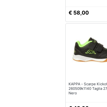
€ 58,00
KAPPA - Scarpe Kickoff K
260509k1140 Taglia 2
Nero