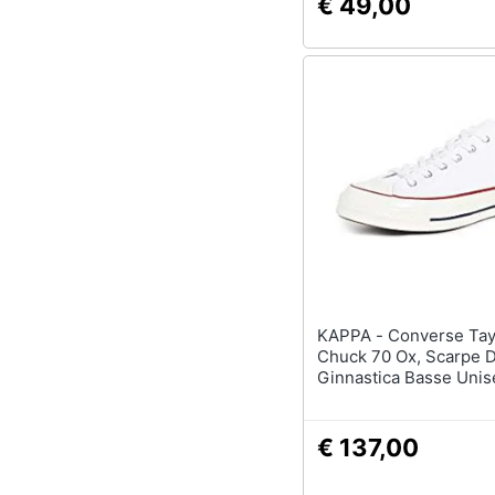
€ 49,00
KAPPA - Converse Taylor
Chuck 70 Ox, Scarpe 
Ginnastica Basse Unis
adulto, Multicolore (bi
garnet / egret 102), 36
€ 137,00