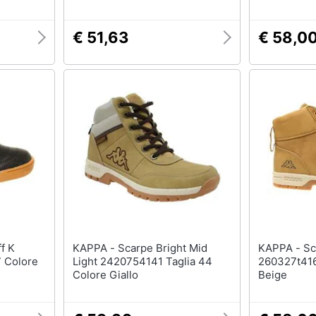
€ 51,63
€ 58,0
KAPPA - Scarpe Bright Mid
KAPPA - Scarpe Cammy T
7 Colore
Light 2420754141 Taglia 44
260327t416
Colore Giallo
Beige