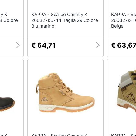
KAPPA - Scarpe Cammy K
KAPPA - Scarpe Cammy K
8 Colore
260327k6744 Taglia 29 Colore
260327k416
Blu marino
Beige
€ 64,71
€ 63,6
KAPPA - Scarpe Cammy K
KAPPA - Scarpe Bright Mid