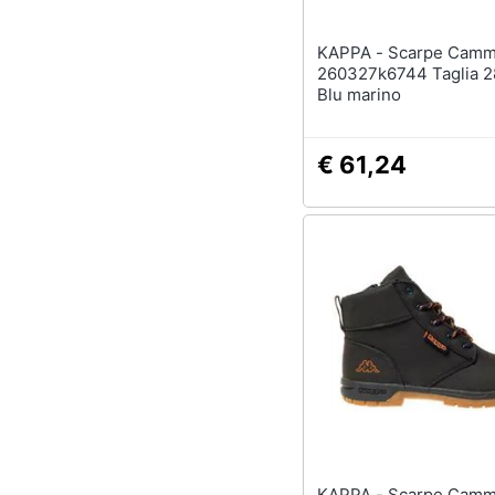
KAPPA - Scarpe Cammy K
260327k6744 Taglia 2
Blu marino
€ 61,24
KAPPA - Scarpe Cammy K