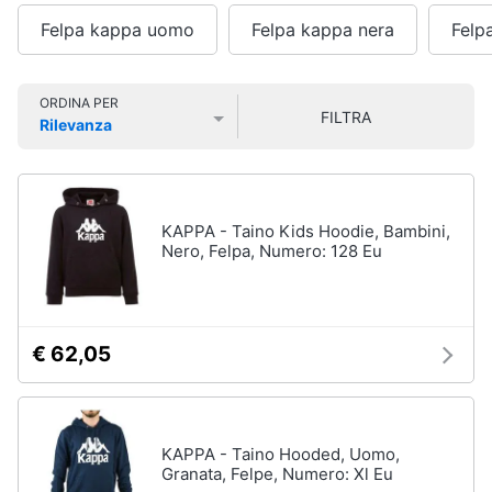
Smart
Uomo
Felpa kappa uomo
Felpa kappa nera
Felp
home
Felpa
uomo
Videogiochi
Cravatta
ORDINA PER
FILTRA
Rilevanza
Piumino
Prezzo più basso
Prezzo più alto
Valutazioni
uomo
Audio
e
Giacca
musica
uomo
KAPPA - Taino Kids Hoodie, Bambini,
Vedi
Nero, Felpa, Numero: 128 Eu
Clima
tutti
Arredo
€ 62,05
Bambino
Brico
Scarpe
e
bambino
Giardinaggio
Sandali
KAPPA - Taino Hooded, Uomo,
bambina
Granata, Felpe, Numero: Xl Eu
Salute
Vestiti