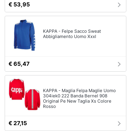
€ 53,95
neonati
e
igiene
Copertina
neonato
Beauty
Vedi
KAPPA - Felpe Sacco Sweat
tutti
Abbigliamento Uomo Xxxl
Giocattoli
Prima
Scarpe
€ 65,47
infanzia
Sneakers
Scarpe
Fotografia
nike
Anfibi
KAPPA - Maglia Felpa Maglie Uomo
Casalinghi
304iek0 222 Banda Bernel 908
Ciabatte
Original Pe New Taglia Xs Colore
Rosso
Vedi
Abbigliamento
tutti
€ 27,15
Sport