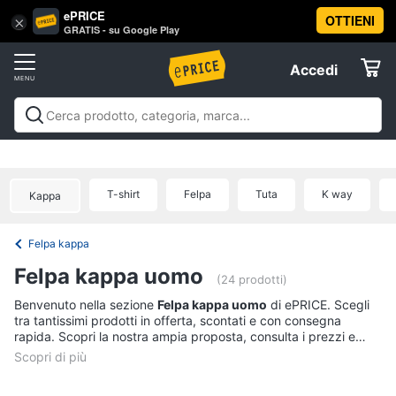
ePRICE
OTTIENI
Vai
×
Accedi
GRATIS - su Google Play
al
Registrati
menu
Accedi
Abbigliamento
Offerte
Donna
Abbigliamento
Donna
Uomo
Bambino
Scarpe
Accessori
Vest
Elettrodomestici
Intimo
donna
T-shirt
Felpa
Tuta
K way
Kappa
Top
Informatica
Cappotto
Felpa kappa
donna
Telefonia
Felpa kappa uomo
Felpa
(24 prodotti)
donna
Tv
Benvenuto nella sezione
Felpa kappa uomo
di ePRICE. Scegli
tra tantissimi prodotti in offerta, scontati e con consegna
Vedi
e
rapida. Scopri la nostra ampia proposta, consulta i prezzi e
tutti
Home
acquista comodamente online.
Cinema