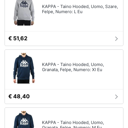
Assistenza
KAPPA - Taino Hooded, Uomo, Szare,
Tuta
clienti
Felpe, Numero: L Eu
Pantaloni
Esci
Vedi
tutti
€ 51,62
Orologi
Apple
KAPPA - Taino Hooded, Uomo,
Watch
Granata, Felpe, Numero: Xl Eu
Smartwatch
Orologi
uomo
€ 48,40
Orologi
donna
Vedi
tutti
KAPPA - Taino Hooded, Uomo,
Granata, Felpe, Numero: M Eu