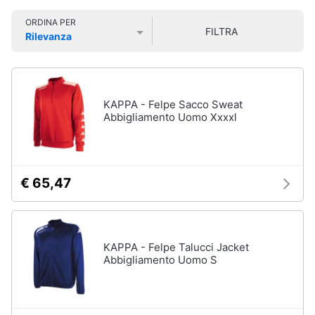
Smart
Uomo
ORDINA PER
home
FILTRA
Felpa
Rilevanza
uomo
Prezzo più basso
Prezzo più alto
Valutazioni
Videogiochi
Cravatta
Piumino
uomo
Audio
KAPPA - Felpe Sacco Sweat
e
Abbigliamento Uomo Xxxxl
Giacca
musica
uomo
Vedi
Clima
tutti
€ 65,47
Arredo
Bambino
Brico
KAPPA - Felpe Talucci Jacket
Scarpe
e
Abbigliamento Uomo S
bambino
Giardinaggio
Sandali
bambina
Salute
Vestiti