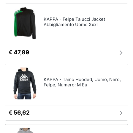
Accessori
Animali
Sigaretta
KAPPA - Felpe Talucci Jacket
elettronica
Abbigliamento Uomo Xxxl
Motori
Borse
Occhiali
da
Libri,
vista
cd
€ 47,89
e
Occhiali
da
dvd
sole
Vedi
Festività
KAPPA - Taino Hooded, Uomo, Nero,
tutti
Felpe, Numero: M Eu
e
ricorrenze
Promozioni
Vestiari
€ 56,62
T-
shirt
Servizi
Felpa