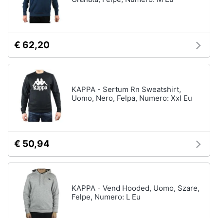
Gioielli
Anelli
€ 62,20
Orecchini
Cavigliera
Collane
KAPPA - Sertum Rn Sweatshirt,
Uomo, Nero, Felpa, Numero: Xxl Eu
Vedi
tutti
€ 50,94
KAPPA - Vend Hooded, Uomo, Szare,
Felpe, Numero: L Eu