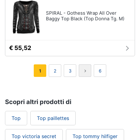
SPIRAL - Gothess Wrap All Over
Baggy Top Black (Top Donna Tg. M)
€ 55,52
1
2
3
6
Scopri altri prodotti di
Top
Top paillettes
Top victoria secret
Top tommy hilfiger