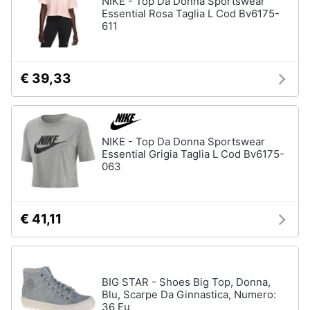
NIKE - Top Da Donna Sportswear
Essential Rosa Taglia L Cod Bv6175-
Accessori
611
Animali
Sigaretta
elettronica
Motori
Borse
€ 39,33
Occhiali
da
Libri,
vista
cd
e
Occhiali
NIKE - Top Da Donna Sportswear
da
dvd
Essential Grigia Taglia L Cod Bv6175-
sole
063
Vedi
Festività
tutti
e
ricorrenze
€ 41,11
Promozioni
Vestiari
T-
BIG STAR - Shoes Big Top, Donna,
shirt
Servizi
Blu, Scarpe Da Ginnastica, Numero:
Felpa
36 Eu