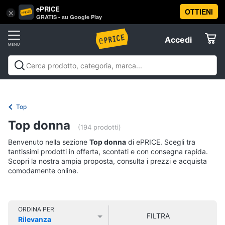
ePRICE
OTTIENI
Vai
×
Accedi
GRATIS - su Google Play
al
Registrati
menu
Accedi
Abbigliamento
Offerte
Donna
Abbigliamento
Donna
Uomo
Bambino
Scarpe
Accessori
Vest
Elettrodomestici
Intimo
donna
Top
Top
Informatica
Top donna
(194 prodotti)
Cappotto
donna
Benvenuto nella sezione
Top donna
di ePRICE. Scegli tra
Telefonia
tantissimi prodotti in offerta, scontati e con consegna rapida.
Felpa
Scopri la nostra ampia proposta, consulta i prezzi e acquista
donna
comodamente online.
Tv
Vedi
e
tutti
Home
Cinema
ORDINA PER
FILTRA
Rilevanza