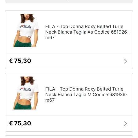
Prezzo più basso
Prezzo più alto
Valutazioni
Smart
Uomo
home
Felpa
uomo
FILA - Top Donna Roxy Belted Turle
Videogiochi
Cravatta
Neck Bianca Taglia Xs Codice 681926-
m67
Piumino
uomo
Audio
e
Giacca
musica
uomo
€ 75,30
Vedi
Clima
tutti
FILA - Top Donna Roxy Belted Turle
Arredo
Neck Bianca Taglia M Codice 681926-
m67
Bambino
Brico
Scarpe
e
bambino
Giardinaggio
€ 75,30
Sandali
bambina
Salute
Vestiti