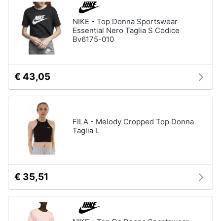
neonati
e
igiene
NIKE - Top Donna Sportswear
Copertina
neonato
Essential Nero Taglia S Codice
Bv6175-010
Beauty
Vedi
tutti
Giocattoli
€ 43,05
Prima
Scarpe
infanzia
Sneakers
FILA - Melody Cropped Top Donna
Scarpe
Taglia L
Fotografia
nike
Anfibi
Casalinghi
Ciabatte
€ 35,51
Vedi
Abbigliamento
tutti
Sport