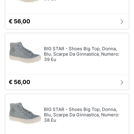
Assistenza
Tuta
clienti
Pantaloni
€ 56,00
Esci
Vedi
tutti
BIG STAR - Shoes Big Top, Donna,
Blu, Scarpe Da Ginnastica, Numero:
Orologi
39 Eu
Apple
Watch
Smartwatch
€ 56,00
Orologi
uomo
Orologi
donna
BIG STAR - Shoes Big Top, Donna,
Blu, Scarpe Da Ginnastica, Numero:
Vedi
38 Eu
tutti