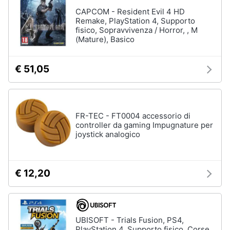
Assistenza
Vedi
CAPCOM - Resident Evil 4 HD
clienti
tutti
Remake, PlayStation 4, Supporto
fisico, Sopravvivenza / Horror, , M
(Mature), Basico
Esci
Nintendo
€ 51,05
Nintendo
switch
Console
Nintendo
FR-TEC - FT0004 accessorio di
Switch
controller da gaming Impugnature per
Nintendo
joystick analogico
Switch
2
Giochi
€ 12,20
nintendo
switch
Vedi
tutti
UBISOFT - Trials Fusion, PS4,
PlayStation 4, Supporto fisico, Corse,