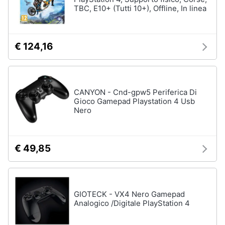
TBC, E10+ (Tutti 10+), Offline, In linea
Pc
e
mondo
€ 124,16
gaming
Pc
Portatile
Gaming
CANYON - Cnd-gpw5 Periferica Di
Videogiochi
Gioco Gamepad Playstation 4 Usb
Pc
Nero
Pc
Desktop
gaming
€ 49,85
Sedia
gaming
Vedi
tutti
GIOTECK - VX4 Nero Gamepad
Analogico /Digitale PlayStation 4