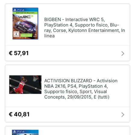
4
Giochi
Animali
PS5
BIGBEN - Interactive WRC 5,
PlayStation 4, Supporto fisico, Blu-
Vedi
Motori
ray, Corse, Kylotonn Entertainment, In
tutti
linea
Libri,
cd
€ 57,91
e
Xbox
dvd
Xbox
series
x
Festività
ACTIVISION BLIZZARD - Activision
NBA 2K16, PS4, PlayStation 4,
e
Xbox
Supporto fisico, Sport, Visual
one
ricorrenze
Concepts, 29/09/2015, E (tutti)
Console
Xbox
Promozioni
One
€ 40,81
Giochi
Servizi
xbox
one