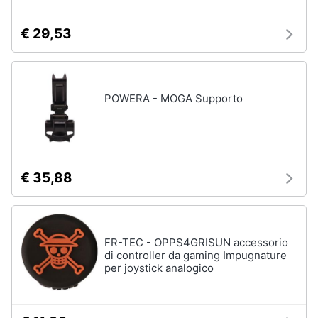
€ 29,53
POWERA - MOGA Supporto
€ 35,88
FR-TEC - OPPS4GRISUN accessorio
di controller da gaming Impugnature
per joystick analogico