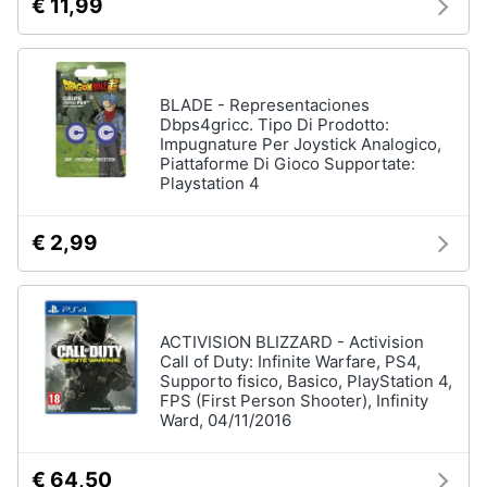
€ 11,99
BLADE - Representaciones
Dbps4gricc. Tipo Di Prodotto:
Impugnature Per Joystick Analogico,
Piattaforme Di Gioco Supportate:
Playstation 4
€ 2,99
ACTIVISION BLIZZARD - Activision
Call of Duty: Infinite Warfare, PS4,
Supporto fisico, Basico, PlayStation 4,
FPS (First Person Shooter), Infinity
Ward, 04/11/2016
€ 64,50