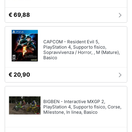
€ 69,88
CAPCOM - Resident Evil 5,
PlayStation 4, Supporto fisico,
Sopravvivenza / Horror, , M (Mature),
Basico
€ 20,90
BIGBEN - Interactive MXGP 2,
PlayStation 4, Supporto fisico, Corse,
Milestone, In linea, Basico