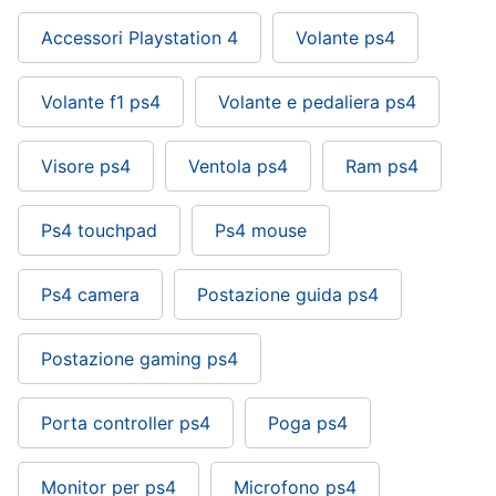
Accessori Playstation 4
Volante ps4
Volante f1 ps4
Volante e pedaliera ps4
Visore ps4
Ventola ps4
Ram ps4
Ps4 touchpad
Ps4 mouse
Ps4 camera
Postazione guida ps4
Postazione gaming ps4
Porta controller ps4
Poga ps4
Monitor per ps4
Microfono ps4