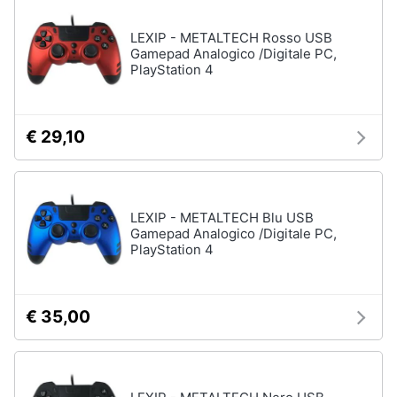
LEXIP - METALTECH Rosso USB
Gamepad Analogico /Digitale PC,
PlayStation 4
€ 29,10
LEXIP - METALTECH Blu USB
Gamepad Analogico /Digitale PC,
PlayStation 4
€ 35,00