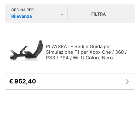
Smart
ORDINA PER
home
FILTRA
Rilevanza
Games
Prezzo più basso
Prezzo più alto
Valutazioni
Videogiochi
Giochi
PS5
Audio
Giochi
PLAYSEAT - Sedile Guida per
ps4
e
Simulazione F1 per Xbox One / 360 /
musica
PS3 / PS4 / Wii U Colore Nero
Giochi
nintendo
switch
Clima
Giochi
€ 952,40
xbox
one
Arredo
Vedi
tutti
Brico
e
Giardinaggio
Accessori
Salute
videogiochi