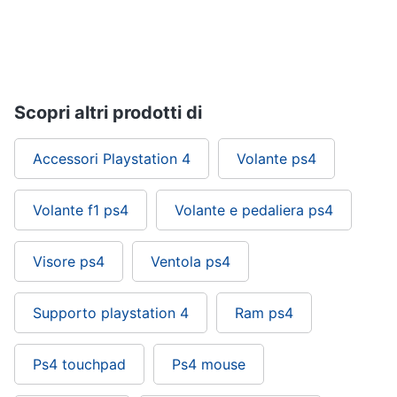
Pc
e
mondo
gaming
Scopri altri prodotti di
Pc
Portatile
Gaming
Accessori Playstation 4
Volante ps4
Videogiochi
Pc
Volante f1 ps4
Volante e pedaliera ps4
Pc
Desktop
gaming
Visore ps4
Ventola ps4
Sedia
gaming
Supporto playstation 4
Ram ps4
Vedi
tutti
Ps4 touchpad
Ps4 mouse