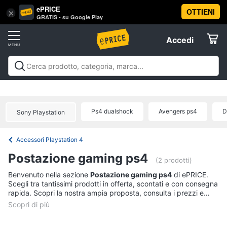
ePRICE
OTTIENI
Vai
×
Accedi
GRATIS - su Google Play
al
Registrati
menu
Accedi
Videogiochi
Offerte
Console
Videogiochi
Console
Games
Accessori
Elettrodomestici
videogiochi
Playstation
Xbox
Nintendo
Pc e mondo
PS5
console
gaming
Offerte
Ps4 dualshock
Avengers ps4
D
Sony Playstation
Console
Informatica
Nintendo
Switch
Accessori Playstation 4
Telefonia
Xbox
Postazione gaming ps4
series
(2 prodotti)
x
Tv
Benvenuto nella sezione
Postazione gaming ps4
di ePRICE.
Xbox
Scegli tra tantissimi prodotti in offerta, scontati e con consegna
e
one
rapida. Scopri la nostra ampia proposta, consulta i prezzi e
Home
acquista comodamente online.
Cinema
Vedi
tutti