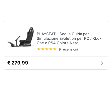
4
Giochi
Animali
PS5
Vedi
Motori
tutti
PLAYSEAT - Sedile Guida per
Libri,
Simulazione Evolution per PC / Xbox
cd
One e PS4 Colore Nero
e
Xbox
9 recensioni
dvd
Xbox
series
€ 279,99
x
Festività
e
Xbox
one
ricorrenze
Console
Xbox
Promozioni
One
Giochi
Servizi
xbox
one