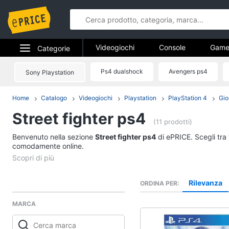
Videogiochi
Console
Game
Categorie
Pc e mondo gaming
Elettrodomestici
Ps4 dualshock
Avengers ps4
Sony Playstation
Videogiochi
Informatica
Home
Catalogo
Videogiochi
Playstation
PlayStation 4
Gio
Console
Street fighter ps4
Telefonia
PS5 console
(11 prodotti)
Console Nintendo Swi
Benvenuto nella sezione
Tv e Home Cinema
Street fighter ps4
di ePRICE. Scegli tra 
Xbox series x
comodamente online.
Smart home
Xbox one
Vedi tutti
Videogiochi
Rilevanza
ORDINA PER
MARCA
Audio e musica
Xbox