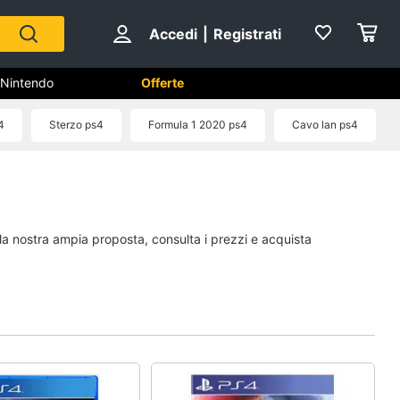
Accedi
|
Registrati
Nintendo
Offerte
4
Sterzo ps4
Formula 1 2020 ps4
Cavo lan ps4
hi
Playstation
PS5 console
PlayStation 5
 la nostra ampia proposta, consulta i prezzi e acquista
PlayStation 4
Giochi PS5
Vedi tutti