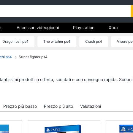
s
Accessori videogiochi
Playstation
Xbox
Dragon ball ps4
The witcher ps4
Crash ps4
Visore ps
chi ps4
Street fighter ps4
Games
Accessori videogioc
Giochi PS5
Playstation vr
tch
Giochi ps4
Joystick ps4
tantissimi prodotti in offerta, scontati e con consegna rapida. Scopri
Giochi nintendo switch
Playstation vr2
Giochi xbox one
Playstation plus
Vedi tutti
Vedi tutti
Prezzo più basso
Prezzo più alto
Valutazioni
Nintendo
Pc e mondo gaming