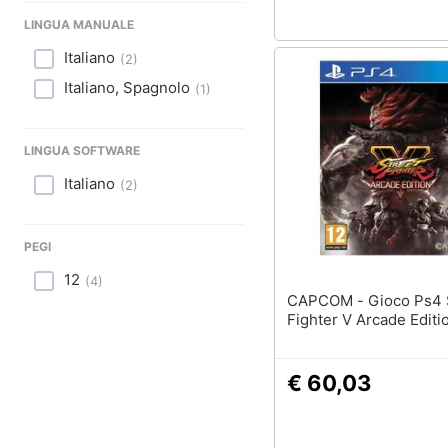
Sport
LINGUA MANUALE
Animali
Italiano
(
2
)
Italiano, Spagnolo
(
1
)
Motori
Libri, cd e dvd
LINGUA SOFTWARE
Festività e ricorrenze
Italiano
(
2
)
Promozioni
PEGI
12
(
4
)
CAPCOM - Gioco Ps4 Street
Fighter V Arcade Editi
€ 60,03