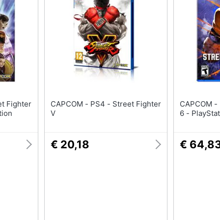
Nintendo switch
Pc Portatile Gaming
Console Nintendo Switch
Videogiochi Pc
Nintendo Switch 2
Pc Desktop gaming
Giochi nintendo switch
Sedia gaming
Vedi tutti
Vedi tutti
CAPCOM - PS4 - Street Fighter
CAPCOM - PS4 - Street Fighter
tion
V
6 - PlaySta
€ 20,18
€ 64,8