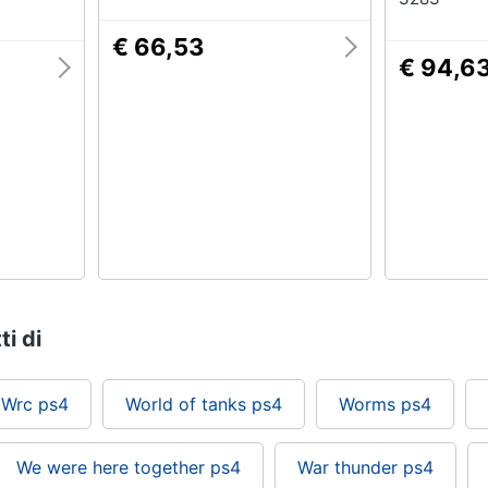
€ 66,53
€ 94,6
ti di
Wrc ps4
World of tanks ps4
Worms ps4
We were here together ps4
War thunder ps4