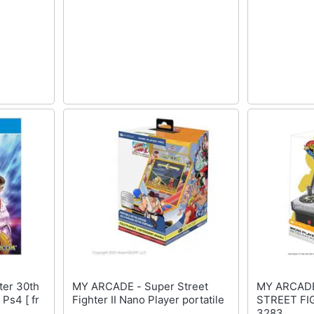
MY ARCADE - Super Street
MY ARCADE - MICRO P
Ps4 [ fr
Fighter II Nano Player portatile
STREET FI
3283