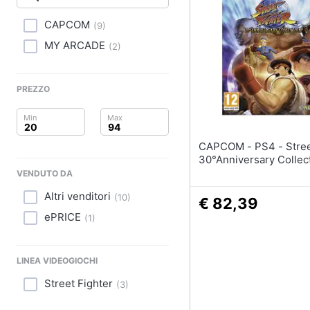
Clima
Xbox series x
Xbox one
CAPCOM
(
9
)
Arredo
Console Xbox One
MY ARCADE
(
2
)
Giochi xbox one
Brico e Giardinaggio
Vedi tutti
PREZZO
Salute e igiene
Beauty
CAPCOM - PS4 - Street Fighter
Giocattoli
30°Anniversary Collec
VENDUTO DA
Prima infanzia
Altri venditori
(
10
)
€ 82,39
ePRICE
Fotografia
(
1
)
Casalinghi
LINEA VIDEOGIOCHI
Abbigliamento
Street Fighter
(
3
)