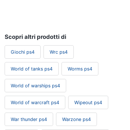
Pc
e
mondo
gaming
Scopri altri prodotti di
Pc
Portatile
Gaming
Giochi ps4
Wrc ps4
Videogiochi
Pc
World of tanks ps4
Worms ps4
Pc
Desktop
gaming
World of warships ps4
Sedia
gaming
World of warcraft ps4
Wipeout ps4
Vedi
tutti
War thunder ps4
Warzone ps4