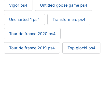
Vigor ps4
Untitled goose game ps4
Uncharted 1 ps4
Transformers ps4
Tour de france 2020 ps4
Tour de france 2019 ps4
Top giochi ps4
We were here together ps4: si trova nelle
categorie
Playstation
Videogiochi
Giochi Sony Playstation
Games