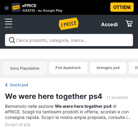
ePRICE
OTTIENI
Vai
×
Accedi
GRATIS - su Google Play
al
Registrati
menu
Accedi
Videogiochi
Offerte
Console
Videogiochi
Console
Games
Accessori
Elettrodomestici
videogiochi
Playstation
Xbox
Nintendo
Pc e mondo
PS5
console
gaming
Offerte
Ps4 dualshock
Avengers ps4
D
Sony Playstation
Console
Informatica
Nintendo
Switch
Giochi ps4
Telefonia
Xbox
We were here together ps4
series
(1 prodotti)
x
Tv
Benvenuto nella sezione
We were here together ps4
di
Xbox
ePRICE. Scegli tra tantissimi prodotti in offerta, scontati e con
e
one
consegna rapida. Scopri la nostra ampia proposta, consulta i
Home
prezzi e acquista comodamente online.
Cinema
Vedi
tutti