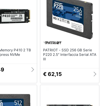
Telecamera wifi
Telecamere videosorveglianza
Termostato wifi
Videocitofono
Vedi tutti
PATRIOT - SSD 256 GB Serie
xpress NVMe
P220 2.5" Interfaccia Serial ATA
III
49
€ 62,15