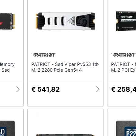
Nas
Switch
Hard disk
Ripetitore wifi
SSD
Router
Hard disk esterno
Server
Vedi tutti
Vedi tutti
ca
PATRIOT - Ssd Viper Pv553 1tb
PATRIOT - Memory P410 2 TB
 Ssd
M. 2 2280 Pcie Gen5x4
M. 2 PCI E
€ 541,82
€ 258,
ndows 10