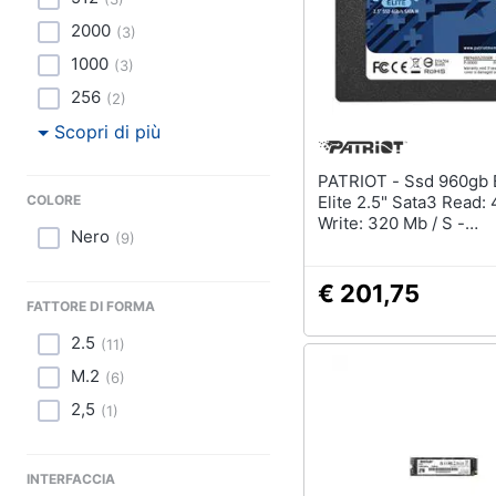
Sport
2000
(
3
)
Animali
1000
(
3
)
256
(
2
)
Motori
Scopri di più
Libri, cd e dvd
PATRIOT - Ssd 960gb Burst
COLORE
Festività e ricorrenze
Elite 2.5" Sata3 Read:
Write: 320 Mb / S -
Nero
(
9
)
Pbe960gs25ssdr
Promozioni
€ 201,75
FATTORE DI FORMA
2.5
(
11
)
M.2
(
6
)
2,5
(
1
)
INTERFACCIA