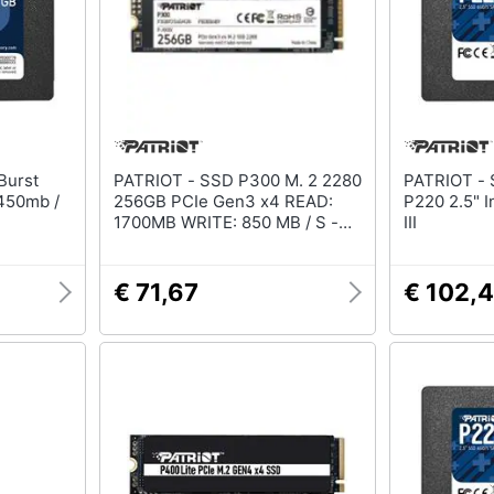
PATRIOT - SSD P300 M. 2 2280
PATRIOT - SSD 512 GB Serie
 450mb /
256GB PCIe Gen3 x4 READ:
P220 2.5" Interfaccia Serial ATA
1700MB WRITE: 850 MB / S -
III
P300P256GM28
€ 71,67
€ 102,