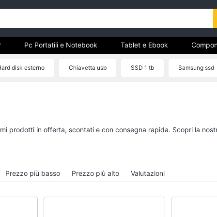
r
Pc Portatili e Notebook
Tablet e Ebook
Compon
e Storage
Networking e Wireless
Videosorveglianza e A
ard disk esterno
Chiavetta usb
SSD 1 tb
Samsung ssd
r
Pc Portatili e Notebook
Tablet e Ebook
Computer portatile
Tablet
MacBook
iPad
simi prodotti in offerta, scontati e con consegna rapida. Scopri la n
Pc Portatile Gaming
eBook reader
Pc 2 in 1
Tavoletta grafica
Vedi tutti
Vedi tutti
Prezzo più basso
Prezzo più alto
Valutazioni
Hard Disk e Storage
Networking e Wirele