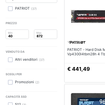
Clima
Stampanti
Stampanti 3D
PATRIOT
(
37
)
Arredo
Scanner
Stampanti laser
Brico e Giardinaggio
PREZZO
Vedi tutti
Salute e igiene
Beauty
PATRIOT - Hard Disk Memory
Accessori informati
VENDUTO DA
Giocattoli
Vp4300l4tbm28h 4 Tb
Webcam
Altri venditori
(
37
)
Software
Prima infanzia
€ 441,49
Tastiera
Fotografia
SCEGLI PER
Sistema operativo wi
Promozioni
(
2
)
Casalinghi
Vedi tutti
Abbigliamento
CAPACITÀ SSD
512
(
3
)