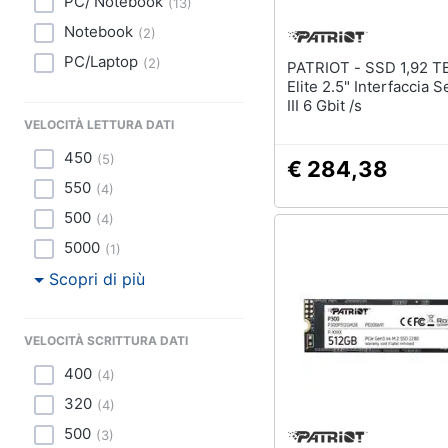
PC/ Notebook
(
13
)
Notebook
(
2
)
PC/Laptop
(
2
)
PATRIOT - SSD 1,92 TB Burst
Elite 2.5" Interfaccia S
III 6 Gbit /s
VELOCITÀ LETTURA DATI
450
(
5
)
€ 284,38
550
(
4
)
500
(
4
)
5000
(
1
)
Scopri di più
VELOCITÀ SCRITTURA DATI
400
(
4
)
320
(
4
)
500
(
3
)