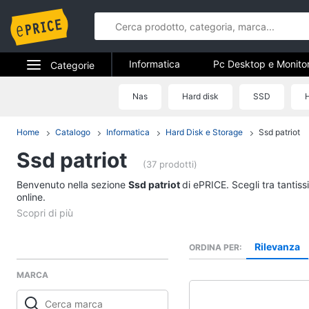
Informatica
Pc Desktop e Monito
Categorie
Stampanti e Scanner
Hard Disk 
Elettrodomestici
Nas
Hard disk
SSD
H
Informatica
Accessori informatica
Informatica
Home
Catalogo
Informatica
Hard Disk e Storage
Ssd patriot
Pc Desktop e Monito
Ssd patriot
Telefonia
Computer fisso
(37 prodotti)
Monitor
Benvenuto nella sezione
Tv e Home Cinema
Ssd patriot
di ePRICE. Scegli tra tantis
PC Tower
online.
Smart home
iMac
Vedi tutti
Videogiochi
Rilevanza
ORDINA PER
MARCA
Audio e musica
Stampanti e Scanner