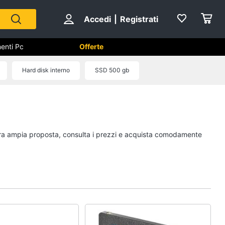
Accedi
|
Registrati
enti Pc
Offerte
utomazione casa
Hard disk interno
SSD 500 gb
Componenti Pc
Software
Sistema operativo
ostra ampia proposta, consulta i prezzi e acquista comodamente
Processore Intel
Ram
Vedi tutti
ss
Videosorveglianza e
Automazione casa