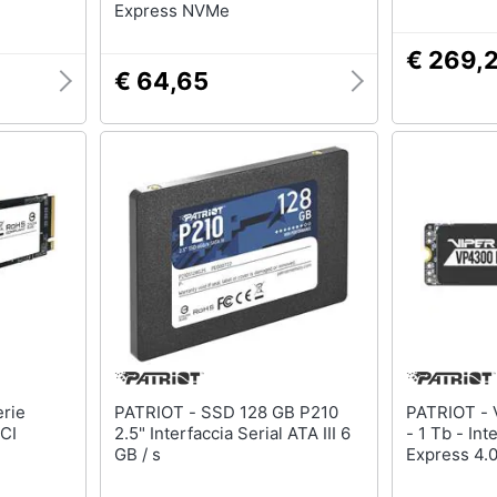
Express NVMe
€ 269,
€ 64,65
PATRIOT - SSD 128 GB P210
PATRIOT - Viper Vp4300 - Ssd
PCI
2.5" Interfaccia Serial ATA III 6
- 1 Tb - Int
GB / s
Express 4.