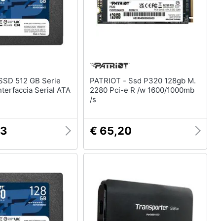
PATRIOT - Ssd P320 128gb M.
2280 Pci-e R /w 1600/1000mb
/s
43
€ 65,20