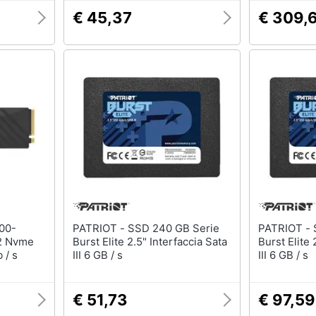
€ 45,37
€ 309,
PATRIOT - SSD 240 GB Serie
PATRIOT - SSD 480 GB Serie
2 Nvme
Burst Elite 2.5" Interfaccia Sata
Burst Elite 
 / s
III 6 GB / s
III 6 GB / s
€ 51,73
€ 97,59