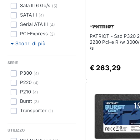
Sata III 6 Gb/s
(
5
)
SATA III
(
4
)
Serial ATA III
(
4
)
PCI-Express
(
3
)
PATRIOT - Ssd P320 2tb M.
2280 Pci-e R /w 3000
Scopri di più
/s
SERIE
€ 263,29
P300
(
4
)
P220
(
4
)
P210
(
4
)
Burst
(
3
)
Transporter
(
1
)
UTILIZZO