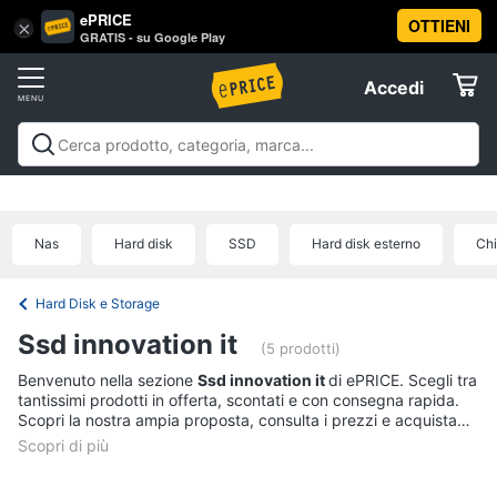
ePRICE
OTTIENI
Vai
×
Accedi
GRATIS - su Google Play
al
Registrati
menu
Accedi
Informatica
Offerte
Pc
Informatica
Pc Desktop e Monitor
Pc Portatili e
Desktop
Elettrodomestici
Notebook
Tablet e Ebook
Componenti Pc
Stampanti e
e
Scanner
Hard Disk e Storage
Networking e
Monitor
Nas
Hard disk
SSD
Hard disk esterno
Chi
Wireless
Videosorveglianza e Automazione
Informatica
Computer
casa
Accessori informatica
Offerte
fisso
Hard Disk e Storage
Monitor
Telefonia
Ssd innovation it
PC
(5 prodotti)
Tower
Benvenuto nella sezione
Ssd innovation it
di ePRICE. Scegli tra
Tv
iMac
tantissimi prodotti in offerta, scontati e con consegna rapida.
e
Scopri la nostra ampia proposta, consulta i prezzi e acquista
Home
comodamente online.
Vedi
Cinema
tutti