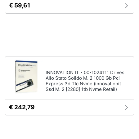
Processore
€ 59,61
Intel
Animali
Ram
Vedi
Motori
tutti
Libri,
cd
e
Stampanti
dvd
e
Scanner
INNOVATION IT - 00-1024111 Drives
Allo Stato Solido M. 2 1000 Gb Pci
Stampanti
Festività
Express 3d Tlc Nvme (innovationit
Ssd M. 2 [2280] 1tb Nvme Retail)
e
Stampanti
3D
ricorrenze
Scanner
€ 242,79
Promozioni
Stampanti
laser
Servizi
Vedi
tutti