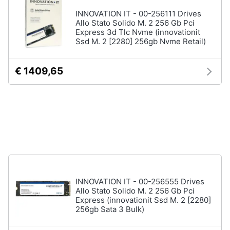
Tablet
e
INNOVATION IT - 00-256111 Drives
e
igiene
Allo Stato Solido M. 2 256 Gb Pci
Ebook
Express 3d Tlc Nvme (innovationit
Tablet
Ssd M. 2 [2280] 256gb Nvme Retail)
Beauty
iPad
eBook
€ 1409,65
Giocattoli
reader
Tavoletta
grafica
Prima
infanzia
Vedi
tutti
Fotografia
Casalinghi
Componenti
INNOVATION IT - 00-256555 Drives
Pc
Allo Stato Solido M. 2 256 Gb Pci
Abbigliamento
Software
Express (innovationit Ssd M. 2 [2280]
256gb Sata 3 Bulk)
Sistema
operativo
Sport