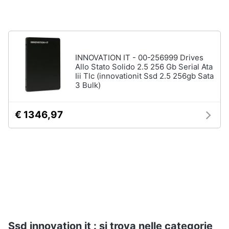
Assistenza
clienti
Hard
Disk
Esci
e
INNOVATION IT - 00-256999 Drives
Storage
Allo Stato Solido 2.5 256 Gb Serial Ata
Iii Tlc (innovationit Ssd 2.5 256gb Sata
Nas
3 Bulk)
Hard
disk
€ 1346,97
SSD
Hard
disk
esterno
Vedi
tutti
Networking
Ssd innovation it : si trova nelle categorie
e