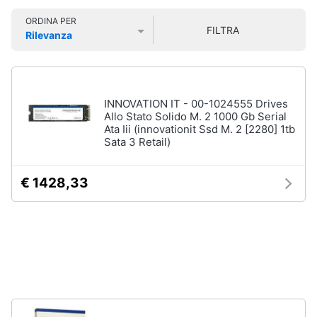
Smart
ORDINA PER
home
FILTRA
Rilevanza
Pc
Portatili
Prezzo più basso
Prezzo più alto
Valutazioni
e
Videogiochi
Notebook
Computer
Audio
INNOVATION IT - 00-1024555 Drives
portatile
e
Allo Stato Solido M. 2 1000 Gb Serial
MacBook
Ata Iii (innovationit Ssd M. 2 [2280] 1tb
musica
Sata 3 Retail)
Pc
Portatile
Clima
Gaming
€ 1428,33
Pc
2
Arredo
in
1
Brico
Vedi
e
tutti
Giardinaggio
Salute