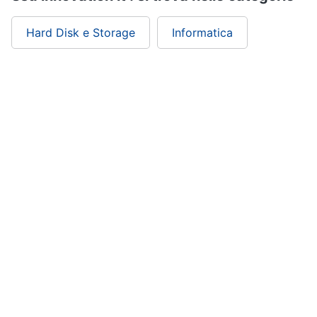
Wireless
Switch
Hard Disk e Storage
Informatica
Ripetitore
wifi
Router
Server
Vedi
tutti
Videosorveglianza
e
Automazione
casa
Telecamera
wifi
Telecamere
videosorveglianza