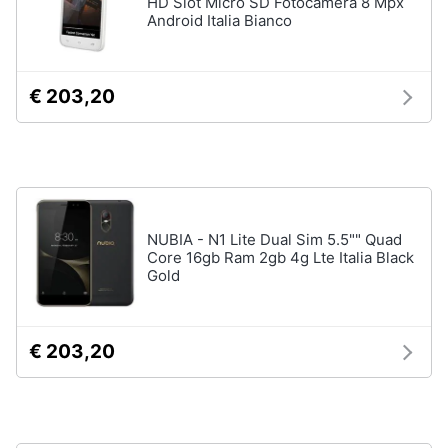
HD Slot Micro SD Fotocamera 8 Mpx
e
Android Italia Bianco
igiene
Accessori
per
Beauty
€ 203,20
Smartphone
e
Cellulari
Giocattoli
Airpods
Cuffie
Prima
bluetooth
infanzia
Power
NUBIA - N1 Lite Dual Sim 5.5"" Quad
bank
Core 16gb Ram 2gb 4g Lte Italia Black
Fotografia
Gold
Auricolari
bluetooth
Casalinghi
Vedi
€ 203,20
tutti
Abbigliamento
Sport
Telefonia