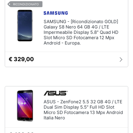
fissa
RICONDIZIONATO
Telefono
Animali
Fax
SAMSUNG - [Ricondizionato GOLD]
Galaxy S8 Nero 64 GB 4G / LTE
Cordless
Motori
Impermeabile Display 5.8" Quad HD
Telefono
Slot Micro SD Fotocamera 12 Mpx
Brondi
Android - Europa.
Libri,
cd
Vedi
e
€ 329,00
tutti
dvd
Festività
e
ricorrenze
ASUS - ZenFone2 5.5 32 GB 4G / LTE
Dual Sim Display 5.5" Full HD Slot
Promozioni
Micro SD Fotocamera 13 Mpx Android
Italia Nero
Servizi