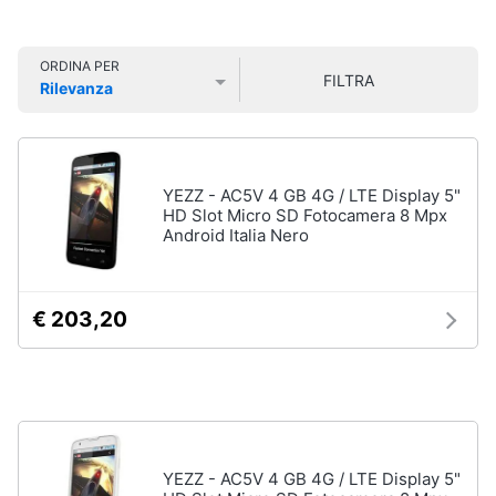
Smart
Vedi
home
tutti
ORDINA PER
FILTRA
Rilevanza
Videogiochi
Prezzo più basso
Prezzo più alto
Valutazioni
Tecnologia
da
Audio
indossare
e
YEZZ - AC5V 4 GB 4G / LTE Display 5"
Apple
musica
HD Slot Micro SD Fotocamera 8 Mpx
Watch
Android Italia Nero
Smartwatch
Clima
Apple
Watch
€ 203,20
Series
Arredo
10
Apple
Brico
Watch
e
Ultra​
Giardinaggio
Vedi
tutti
YEZZ - AC5V 4 GB 4G / LTE Display 5"
Salute