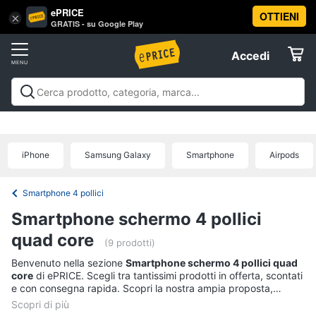
ePRICE
OTTIENI
Vai
×
Accedi
GRATIS - su Google Play
al
Registrati
menu
Accedi
Telefonia
Offerte
Smartphone
Telefonia
Smartphone e Cellulari
Tecnologia da
e
Elettrodomestici
indossare
Accessori per Smartphone e
Cellulari
Cellulari
Telefonia fissa
Offerte
iPhone
Samsung Galaxy
Smartphone
Airpods
Samsung
Informatica
Galaxy
S26
Smartphone 4 pollici
iPhone
Telefonia
Smartphone schermo 4 pollici
iPhone
17
quad core
Tv
(9 prodotti)
Pro
Max
e
Benvenuto nella sezione
Smartphone schermo 4 pollici quad
Home
core
di ePRICE. Scegli tra tantissimi prodotti in offerta, scontati
iPhone
Cinema
e con consegna rapida. Scopri la nostra ampia proposta,
17
consulta i prezzi e acquista comodamente online.
Pro