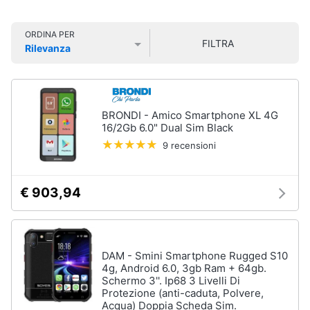
Smart
Vedi
home
tutti
ORDINA PER
FILTRA
Rilevanza
Videogiochi
Prezzo più basso
Prezzo più alto
Valutazioni
Tecnologia
da
Audio
indossare
e
BRONDI - Amico Smartphone XL 4G
Apple
musica
16/2Gb 6.0" Dual Sim Black
Watch
9 recensioni
Smartwatch
Clima
Apple
Watch
€ 903,94
Series
Arredo
10
Apple
Brico
Watch
e
DAM - Smini Smartphone Rugged S10
Ultra​
4g, Android 6.0, 3gb Ram + 64gb.
Giardinaggio
Schermo 3''. Ip68 3 Livelli Di
Vedi
Protezione (anti-caduta, Polvere,
tutti
Acqua) Doppia Scheda Sim.
Salute