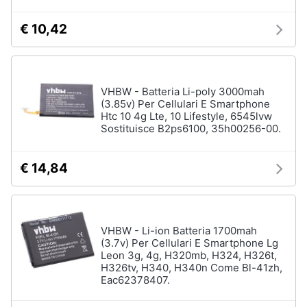
€ 10,42
VHBW - Batteria Li-poly 3000mah
(3.85v) Per Cellulari E Smartphone
Htc 10 4g Lte, 10 Lifestyle, 6545lvw
Sostituisce B2ps6100, 35h00256-00.
€ 14,84
VHBW - Li-ion Batteria 1700mah
(3.7v) Per Cellulari E Smartphone Lg
Leon 3g, 4g, H320mb, H324, H326t,
H326tv, H340, H340n Come Bl-41zh,
Eac62378407.