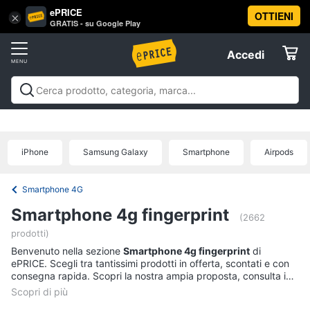
ePRICE
OTTIENI
Vai
×
Accedi
GRATIS - su Google Play
al
Registrati
menu
Accedi
Telefonia
Offerte
Smartphone
Telefonia
Smartphone e Cellulari
Tecnologia da
e
Elettrodomestici
indossare
Accessori per Smartphone e
Cellulari
Cellulari
Telefonia fissa
Offerte
iPhone
Samsung Galaxy
Smartphone
Airpods
Samsung
Informatica
Galaxy
S26
Smartphone 4G
iPhone
Telefonia
Smartphone 4g fingerprint
iPhone
(2662
17
prodotti)
Tv
Pro
Benvenuto nella sezione
Smartphone 4g fingerprint
di
Max
e
ePRICE. Scegli tra tantissimi prodotti in offerta, scontati e con
Home
iPhone
consegna rapida. Scopri la nostra ampia proposta, consulta i
Cinema
17
prezzi e acquista comodamente online.
Pro