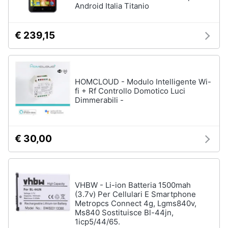
Android Italia Titanio
€ 239,15
HOMCLOUD - Modulo Intelligente Wi-
fi + Rf Controllo Domotico Luci
Dimmerabili -
€ 30,00
VHBW - Li-ion Batteria 1500mah
(3.7v) Per Cellulari E Smartphone
Metropcs Connect 4g, Lgms840v,
Ms840 Sostituisce Bl-44jn,
1icp5/44/65.