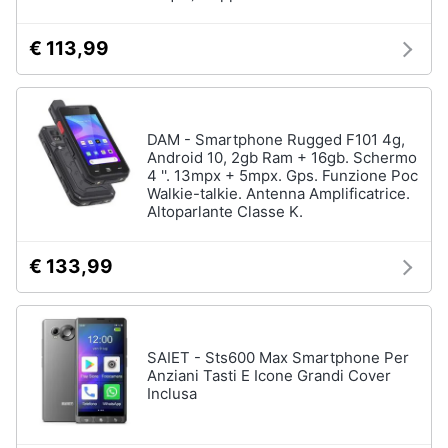
e
igiene
€ 113,99
Accessori
per
Beauty
Smartphone
e
Cellulari
DAM - Smartphone Rugged F101 4g,
Giocattoli
Android 10, 2gb Ram + 16gb. Schermo
Airpods
4 ''. 13mpx + 5mpx. Gps. Funzione Poc
Cuffie
Walkie-talkie. Antenna Amplificatrice.
Prima
bluetooth
Altoparlante Classe K.
infanzia
Power
bank
€ 133,99
Fotografia
Auricolari
bluetooth
Casalinghi
Vedi
tutti
SAIET - Sts600 Max Smartphone Per
Anziani Tasti E Icone Grandi Cover
Abbigliamento
Inclusa
Sport
Telefonia