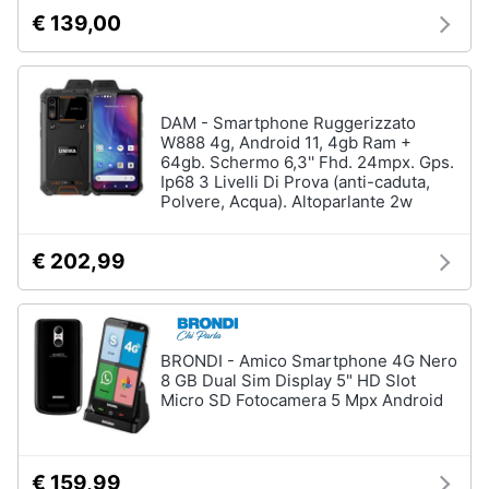
fissa
€ 139,00
Telefono
Animali
Fax
Cordless
Motori
DAM - Smartphone Ruggerizzato
Telefono
W888 4g, Android 11, 4gb Ram +
Brondi
64gb. Schermo 6,3'' Fhd. 24mpx. Gps.
Libri,
Ip68 3 Livelli Di Prova (anti-caduta,
cd
Vedi
Polvere, Acqua). Altoparlante 2w
e
tutti
dvd
€ 202,99
Festività
e
ricorrenze
BRONDI - Amico Smartphone 4G Nero
8 GB Dual Sim Display 5" HD Slot
Promozioni
Micro SD Fotocamera 5 Mpx Android
Servizi
€ 159,99