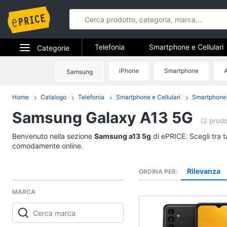
Telefonia
Smartphone e Cellulari
Categorie
Telefonia fissa
Elettrodomestici
iPhone
Smartphone
A
Samsung
Telefonia
Informatica
Home
Catalogo
Telefonia
Smartphone e Cellulari
Smartphone
Smartphone e Cellula
Samsung Galaxy A13 5G
Telefonia
Samsung Galaxy S26
(2 prodo
iPhone
Tv e Home Cinema
Benvenuto nella sezione
Samsung a13 5g
di ePRICE. Scegli tra t
iPhone 17 Pro Max
comodamente online.
Smart home
iPhone 17 Pro
Rilevanza
ORDINA PER
Vedi tutti
Videogiochi
MARCA
Audio e musica