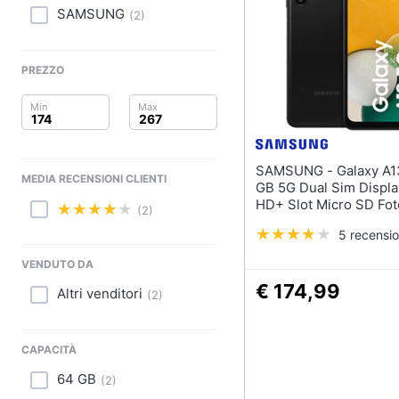
Clima
SAMSUNG
(
2
)
Arredo
PREZZO
Brico e Giardinaggio
Salute e igiene
Beauty
SAMSUNG - Galaxy A13 5G 64
MEDIA RECENSIONI CLIENTI
GB 5G Dual Sim Displa
Giocattoli
HD+ Slot Micro SD Fo
(2)
50 Mpx Android Italia 
5 recensio
Prima infanzia
VENDUTO DA
Fotografia
€ 174,99
Altri venditori
(
2
)
Casalinghi
CAPACITÀ
Abbigliamento
64 GB
(
2
)