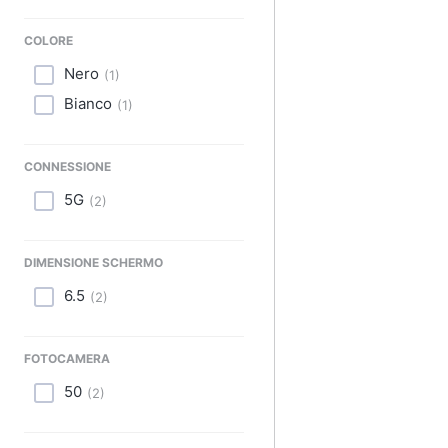
Sport
COLORE
Animali
Nero
(
1
)
Motori
Bianco
(
1
)
Libri, cd e dvd
CONNESSIONE
Festività e ricorrenze
5G
(
2
)
Promozioni
DIMENSIONE SCHERMO
6.5
(
2
)
FOTOCAMERA
50
(
2
)