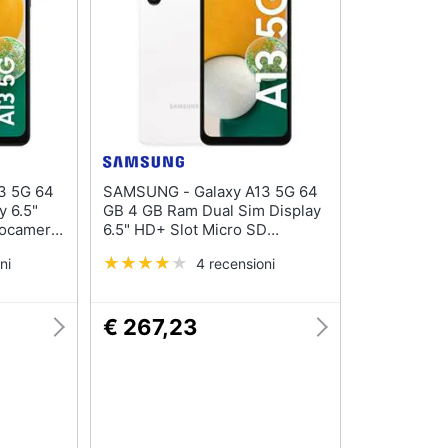
SAMSUNG - Galaxy A13 5G 64
y 6.5"
GB 4 GB Ram Dual Sim Display
tocamera
6.5" HD+ Slot Micro SD
Nero
Fotocamera 50 Mpx Android
ni
4 recensioni
Italia Bianco
€ 267,23