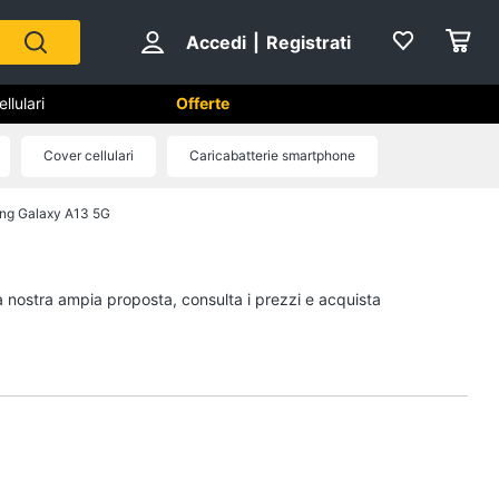
Accedi
|
Registrati
lulari
Offerte
Cover cellulari
Caricabatterie smartphone
ng Galaxy A13 5G
phone e
Telefonia fissa
Telefono
Fax
la nostra ampia proposta, consulta i prezzi e acquista
Cordless
Telefono Brondi
Vedi tutti