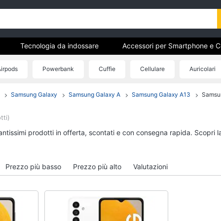
Tecnologia da indossare
Accessori per Smartphone e Cel
irpods
Powerbank
Cuffie
Cellulare
Auricolari
Samsung Galaxy
Samsung Galaxy A
Samsung Galaxy A13
Samsu
ri
Tecnologia da indossare
Accessori per Smart
Cellulari
Apple Watch
tti)
Airpods
Smartwatch
antissimi prodotti in offerta, scontati e con consegna rapida. Scopri 
Cuffie bluetooth
Apple Watch Series 10
Power bank
Apple Watch Ultra​
Auricolari bluetooth
Prezzo più basso
Prezzo più alto
Valutazioni
Vedi tutti
Vedi tutti