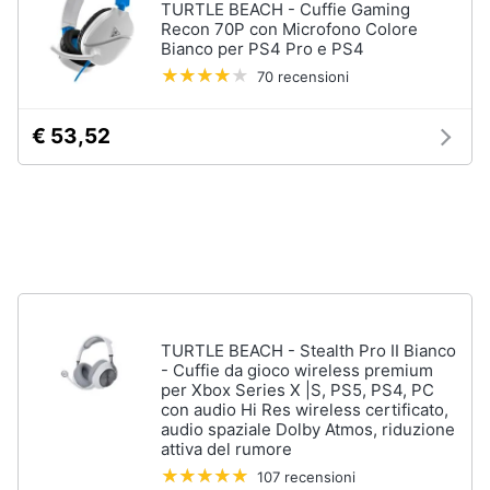
TURTLE BEACH - Cuffie Gaming
e
Playstation
Recon 70P con Microfono Colore
igiene
vr
Bianco per PS4 Pro e PS4
70 recensioni
Joystick
ps4
Beauty
Playstation
€ 53,52
vr2
Giocattoli
Playstation
plus
Prima
Vedi
infanzia
tutti
Fotografia
TURTLE BEACH - Stealth Pro II Bianco
Playstation
Casalinghi
- Cuffie da gioco wireless premium
PS5
per Xbox Series X |S, PS5, PS4, PC
console
con audio Hi Res wireless certificato,
Abbigliamento
audio spaziale Dolby Atmos, riduzione
PlayStation
attiva del rumore
5
Sport
107 recensioni
PlayStation