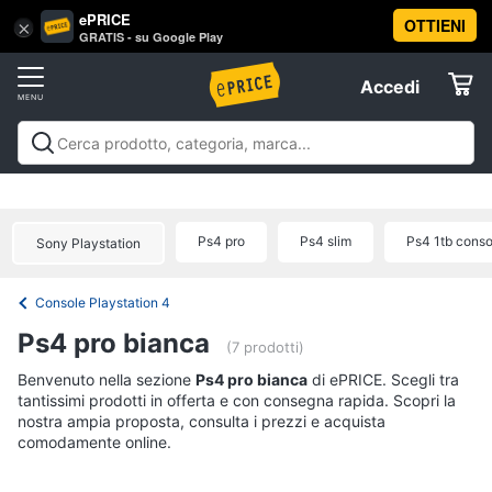
ePRICE
OTTIENI
Vai
×
Accedi
GRATIS - su Google Play
al
Registrati
menu
Accedi
Videogiochi
Offerte
Console
Videogiochi
Console
Games
Accessori
Elettrodomestici
videogiochi
Playstation
Xbox
Nintendo
Pc e mondo
PS5
console
gaming
Offerte
Ps4 pro
Ps4 slim
Ps4 1tb conso
Sony Playstation
Console
Informatica
Nintendo
Switch
Console Playstation 4
Telefonia
Xbox
Ps4 pro bianca
series
(7 prodotti)
x
Tv
Benvenuto nella sezione
Ps4 pro bianca
di ePRICE. Scegli tra
Xbox
tantissimi prodotti in offerta e con consegna rapida. Scopri la
e
one
nostra ampia proposta, consulta i prezzi e acquista
Home
comodamente online.
Cinema
Vedi
tutti