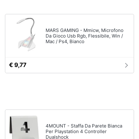
Assistenza
Vedi
clienti
tutti
Esci
MARS GAMING - Mmicw, Microfono
Da Gioco Usb Rgb, Flessibile, Win /
Nintendo
Mac / Ps4, Bianco
Nintendo
switch
Console
€ 9,77
Nintendo
Switch
Nintendo
Switch
2
Giochi
nintendo
switch
Vedi
4MOUNT - Staffa Da Parete Bianca
tutti
Per Playstation 4 Controller
Dualshock