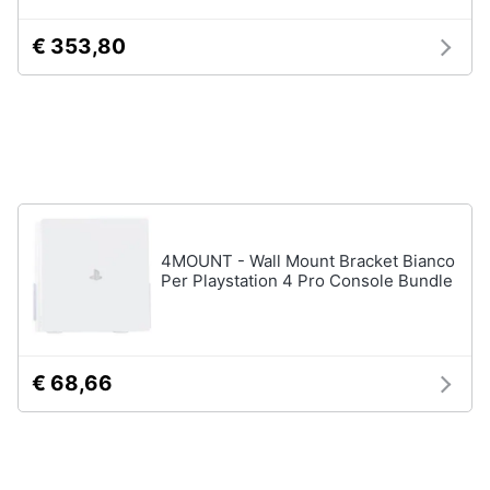
4
Giochi
€ 353,80
Animali
PS5
Vedi
Motori
tutti
Libri,
cd
e
Xbox
dvd
Xbox
4MOUNT - Wall Mount Bracket Bianco
series
Per Playstation 4 Pro Console Bundle
x
Festività
e
Xbox
one
ricorrenze
Console
€ 68,66
Xbox
Promozioni
One
Giochi
Servizi
xbox
one