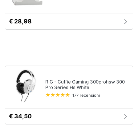
Pc
e
€ 28,98
mondo
gaming
Pc
Portatile
Gaming
Videogiochi
Pc
Pc
Desktop
RIG - Cuffie Gaming 300prohsw 300
gaming
Pro Series Hs White
Sedia
177 recensioni
gaming
Vedi
tutti
€ 34,50