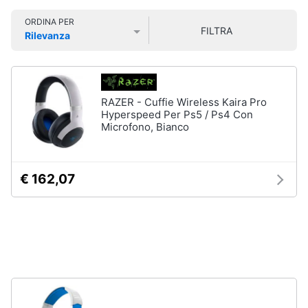
Smart
ORDINA PER
home
FILTRA
Rilevanza
Games
Prezzo più basso
Prezzo più alto
Valutazioni
Videogiochi
Giochi
PS5
Audio
Giochi
RAZER - Cuffie Wireless Kaira Pro
ps4
e
Hyperspeed Per Ps5 / Ps4 Con
musica
Microfono, Bianco
Giochi
nintendo
switch
Clima
Giochi
€ 162,07
xbox
one
Arredo
Vedi
tutti
Brico
e
Giardinaggio
Accessori
Salute
videogiochi