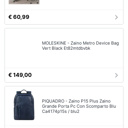
Wireless
Switch
€ 60,99
Ripetitore
wifi
Router
Server
MOLESKINE - Zaino Metro Device Bag
Vert Black Et82mtdbvbk
Vedi
tutti
€ 149,00
Videosorveglianza
e
Automazione
casa
PIQUADRO - Zaino P15 Plus Zaino
Telecamera
Grande Porta Pc Con Scomparto Blu
wifi
Ca4174p15s / blu2
Telecamere
videosorveglianza