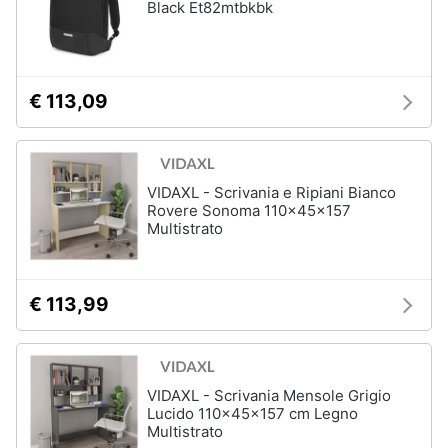
Black Et82mtbkbk
Assistenza
clienti
Hard
Disk
Esci
€ 113,09
e
Storage
Nas
Hard
VIDAXL - Scrivania e Ripiani Bianco
disk
Rovere Sonoma 110x45x157
SSD
Multistrato
Hard
disk
esterno
€ 113,99
Vedi
tutti
VIDAXL - Scrivania Mensole Grigio
Lucido 110x45x157 cm Legno
Networking
Multistrato
e