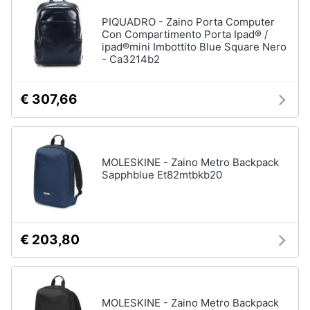
Processore
Intel
PIQUADRO - Zaino Porta Computer
Animali
Con Compartimento Porta Ipad® /
Ram
ipad®mini Imbottito Blue Square Nero
- Ca3214b2
Vedi
Motori
tutti
€ 307,66
Libri,
cd
e
Stampanti
dvd
e
Scanner
MOLESKINE - Zaino Metro Backpack
Sapphblue Et82mtbkb20
Stampanti
Festività
e
Stampanti
3D
ricorrenze
Scanner
€ 203,80
Promozioni
Stampanti
laser
Servizi
Vedi
tutti
MOLESKINE - Zaino Metro Backpack