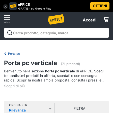
ePRICE
OTTIENI
Vai
×
Accedi
GRATIS - su Google Play
al
Registrati
menu
Accedi
Informatica
Offerte
Pc
Informatica
Pc Desktop e Monitor
Pc Portatili e
Desktop
Elettrodomestici
Notebook
Tablet e Ebook
Componenti Pc
Stampanti e
e
Scanner
Hard Disk e Storage
Networking e
Monitor
Porta pc
Wireless
Videosorveglianza e Automazione
Informatica
Computer
Porta pc verticale
casa
Accessori informatica
Offerte
(71 prodotti)
fisso
Benvenuto nella sezione
Porta pc verticale
di ePRICE. Scegli
Monitor
Telefonia
tra tantissimi prodotti in offerta, scontati e con consegna
PC
rapida. Scopri la nostra ampia proposta, consulta i prezzi e
Tower
acquista comodamente online.
Tv
iMac
e
Home
Vedi
Cinema
tutti
ORDINA PER
FILTRA
Rilevanza