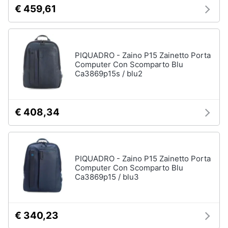
Termostato
€ 459,61
wifi
Videocitofono
Vedi
PIQUADRO - Zaino P15 Zainetto Porta
tutti
Computer Con Scomparto Blu
Ca3869p15s / blu2
Accessori
informatica
€ 408,34
Webcam
Software
Tastiera
PIQUADRO - Zaino P15 Zainetto Porta
Computer Con Scomparto Blu
Sistema
Ca3869p15 / blu3
operativo
windows
10
€ 340,23
Vedi
tutti