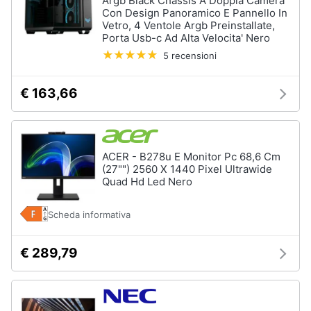
Argb Black Chassis A Doppia Camera
Con Design Panoramico E Pannello In
Vetro, 4 Ventole Argb Preinstallate,
Porta Usb-c Ad Alta Velocita' Nero
5 recensioni
€ 163,66
ACER - B278u E Monitor Pc 68,6 Cm
(27"") 2560 X 1440 Pixel Ultrawide
Quad Hd Led Nero
Scheda informativa
€ 289,79