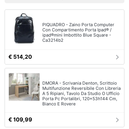
Prezzo più basso
Prezzo più alto
Valutazioni
Smart
home
Pc
Portatili
PIQUADRO - Zaino Porta Computer
e
Videogiochi
Notebook
Con Compartimento Porta Ipad® /
ipad®mini Imbottito Blue Square -
Computer
Ca3214b2
Audio
portatile
e
MacBook
musica
€ 514,20
Pc
Portatile
Clima
Gaming
Pc
2
DMORA - Scrivania Denton, Scrittoio
Arredo
in
Multifunzione Reversibile Con Libreria
1
A 5 Ripiani, Tavolo Da Studio O Ufficio
Porta Pc Portalibri, 120x53h144 Cm,
Brico
Vedi
Bianco E Rovere
e
tutti
Giardinaggio
€ 109,99
Salute