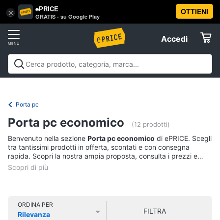
ePRICE
OTTIENI
Vai
×
Accedi
GRATIS - su Google Play
al
Registrati
menu
Accedi
Informatica
Offerte
Pc
Informatica
Pc Desktop e Monitor
Pc Portatili e
Desktop
Elettrodomestici
Notebook
Tablet e Ebook
Componenti Pc
Stampanti e
e
Scanner
Hard Disk e Storage
Networking e
Monitor
Porta pc
Wireless
Videosorveglianza e Automazione
Informatica
Computer
Porta pc economico
casa
Accessori informatica
Offerte
(12 prodotti)
fisso
Benvenuto nella sezione
Porta pc economico
di ePRICE. Scegli
Monitor
Telefonia
tra tantissimi prodotti in offerta, scontati e con consegna
PC
rapida. Scopri la nostra ampia proposta, consulta i prezzi e
Tower
acquista comodamente online.
Tv
iMac
e
Home
Vedi
Cinema
tutti
ORDINA PER
FILTRA
Rilevanza