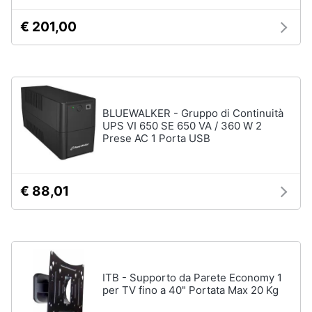
Assistenza
€ 201,00
clienti
Hard
Disk
Esci
e
Storage
Nas
BLUEWALKER - Gruppo di Continuità
UPS VI 650 SE 650 VA / 360 W 2
Hard
Prese AC 1 Porta USB
disk
SSD
Hard
€ 88,01
disk
esterno
Vedi
tutti
ITB - Supporto da Parete Economy 1
per TV fino a 40" Portata Max 20 Kg
Networking
e