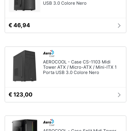
USB 3.0 Colore Nero
Termostato
wifi
Videocitofono
€ 46,94
Vedi
tutti
Accessori
AEROCOOL - Case CS-1103 Midi
informatica
Tower ATX / Micro-ATX / Mini-ITX 1
Webcam
Porta USB 3.0 Colore Nero
Software
Tastiera
€ 123,00
Sistema
operativo
windows
10
Vedi
tutti
AEROCOOL - Case Split Midi Tower