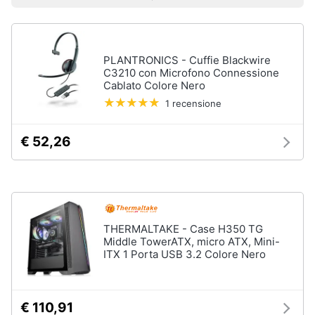
Prezzo più basso
Prezzo più alto
Valutazioni
Smart
home
Pc
Portatili
PLANTRONICS - Cuffie Blackwire
e
Videogiochi
Notebook
C3210 con Microfono Connessione
Cablato Colore Nero
Computer
Audio
1 recensione
portatile
e
MacBook
musica
€ 52,26
Pc
Portatile
Clima
Gaming
Pc
2
Arredo
in
1
THERMALTAKE - Case H350 TG
Middle TowerATX, micro ATX, Mini-
Brico
Vedi
ITX 1 Porta USB 3.2 Colore Nero
e
tutti
Giardinaggio
€ 110,91
Salute