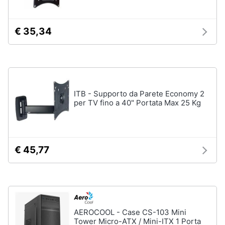
Wireless
Switch
€ 35,34
Ripetitore
wifi
Router
Server
ITB - Supporto da Parete Economy 2
Vedi
per TV fino a 40" Portata Max 25 Kg
tutti
Videosorveglianza
€ 45,77
e
Automazione
casa
Telecamera
wifi
Telecamere
AEROCOOL - Case CS-103 Mini
videosorveglianza
Tower Micro-ATX / Mini-ITX 1 Porta