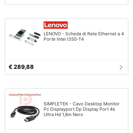
Tablet
e
e
igiene
Ebook
Tablet
Beauty
iPad
LENOVO - Scheda di Rete Ethernet a 4
Porte Intel I350-T4
eBook
Giocattoli
reader
Tavoletta
grafica
Prima
infanzia
€ 289,88
Vedi
tutti
Fotografia
Casalinghi
Componenti
SIMPLETEK - Cavo Desktop Monitor
Pc
Pc Displayport Dp Display Port 4k
Abbigliamento
Software
Ultra Hd 1,8m Nero
Sistema
operativo
Sport