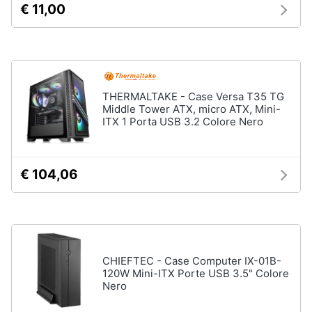
Processore
€ 11,00
Intel
Animali
Ram
Vedi
Motori
tutti
THERMALTAKE - Case Versa T35 TG
Libri,
Middle Tower ATX, micro ATX, Mini-
cd
ITX 1 Porta USB 3.2 Colore Nero
e
Stampanti
dvd
e
Scanner
€ 104,06
Stampanti
Festività
e
Stampanti
3D
ricorrenze
Scanner
Promozioni
Stampanti
CHIEFTEC - Case Computer IX-01B-
laser
120W Mini-ITX Porte USB 3.5" Colore
Nero
Servizi
Vedi
tutti