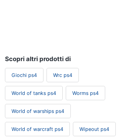
Pc
e
mondo
gaming
Pc
Portatile
Gaming
Scopri altri prodotti di
Videogiochi
Pc
Pc
Giochi ps4
Wrc ps4
Desktop
gaming
World of tanks ps4
Worms ps4
Sedia
gaming
World of warships ps4
Vedi
tutti
World of warcraft ps4
Wipeout ps4