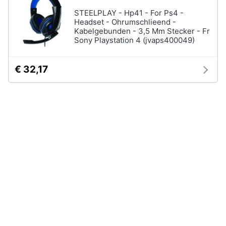
Assistenza
Vedi
STEELPLAY - Hp41 - For Ps4 -
clienti
tutti
Headset - Ohrumschlieend -
Kabelgebunden - 3,5 Mm Stecker - Fr
Sony Playstation 4 (jvaps400049)
Esci
Nintendo
€ 32,17
Nintendo
switch
Console
Nintendo
Switch
Nintendo
Switch
2
Giochi
nintendo
switch
Vedi
tutti