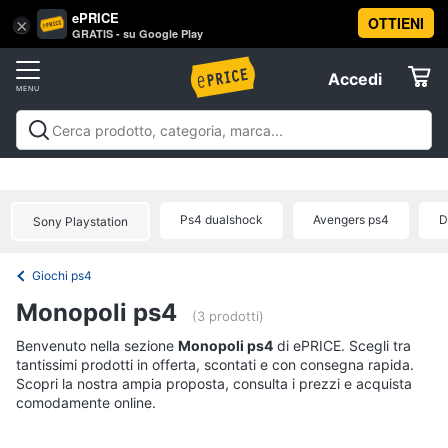
ePRICE
OTTIENI
Vai
×
Accedi
GRATIS - su Google Play
al
Registrati
menu
Accedi
Videogiochi
Offerte
Console
Videogiochi
Console
Games
Accessori
Elettrodomestici
videogiochi
Playstation
Xbox
Nintendo
Pc e mondo
PS5
console
gaming
Offerte
Ps4 dualshock
Avengers ps4
D
Sony Playstation
Console
Informatica
Nintendo
Switch
Giochi ps4
Telefonia
Xbox
Monopoli ps4
series
(3 prodotti)
x
Tv
Benvenuto nella sezione
Monopoli ps4
di ePRICE. Scegli tra
Xbox
tantissimi prodotti in offerta, scontati e con consegna rapida.
e
one
Scopri la nostra ampia proposta, consulta i prezzi e acquista
Home
comodamente online.
Cinema
Vedi
tutti