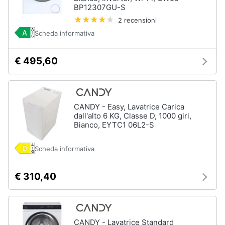
BP12307GU-S
e
igiene
2 recensioni
Scheda informativa
Beauty
€ 495,60
Giocattoli
Prima
CANDY - Easy, Lavatrice Carica
infanzia
dall'alto 6 KG, Classe D, 1000 giri,
Bianco, EYTC1 06L2-S
Fotografia
Scheda informativa
Casalinghi
€ 310,40
Abbigliamento
Sport
CANDY - Lavatrice Standard