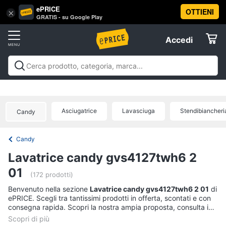
ePRICE
OTTIENI
Vai
×
Accedi
GRATIS - su Google Play
al
Registrati
menu
Accedi
Offerte
Offerte
Elettrodomestici
Asciugatrice
Lavasciuga
Stendibiancheri
Candy
Informatica
Candy
Telefonia
Lavatrice candy gvs4127twh6 2
01
Tv
(172 prodotti)
e
Benvenuto nella sezione
Lavatrice candy gvs4127twh6 2 01
di
Home
ePRICE. Scegli tra tantissimi prodotti in offerta, scontati e con
Cinema
consegna rapida. Scopri la nostra ampia proposta, consulta i
prezzi e acquista comodamente online.