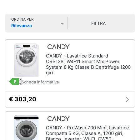
Smart
home
ORDINA PER
FILTRA
Rilevanza
Videogiochi
Prezzo più basso
Prezzo più alto
Valutazioni
Audio
e
CANDY - Lavatrice Standard
musica
CSS128TW4-11 Smart Mix Power
System 8 Kg Classe B Centrifuga 1200
giri
Clima
Scheda informativa
Arredo
€ 303,20
Brico
e
Giardinaggio
CANDY - ProWash 700 Mini, Lavatrice
Compatta 5 KG, Classe A, 1200 giri,
Salute
Bianco, Inverter, Wi-Fi, CW50-