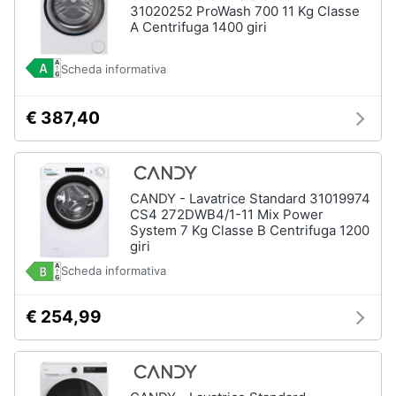
31020252 ProWash 700 11 Kg Classe
A Centrifuga 1400 giri
Animali
Scheda informativa
Motori
€ 387,40
Libri,
cd
e
dvd
CANDY - Lavatrice Standard 31019974
CS4 272DWB4/1-11 Mix Power
System 7 Kg Classe B Centrifuga 1200
Festività
giri
e
Scheda informativa
ricorrenze
€ 254,99
Promozioni
Servizi