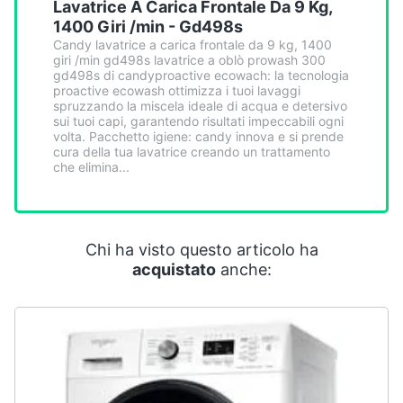
Lavatrice A Carica Frontale Da 9 Kg,
Smart
1400 Giri /min - Gd498s
home
Candy lavatrice a carica frontale da 9 kg, 1400
giri /min gd498s lavatrice a oblò prowash 300
gd498s di candyproactive ecowach: la tecnologia
Videogiochi
proactive ecowash ottimizza i tuoi lavaggi
spruzzando la miscela ideale di acqua e detersivo
sui tuoi capi, garantendo risultati impeccabili ogni
Audio
volta. Pacchetto igiene: candy innova e si prende
e
cura della tua lavatrice creando un trattamento
musica
che elimina...
Clima
Chi ha visto questo articolo ha
Arredo
acquistato
anche:
Brico
e
Giardinaggio
Salute