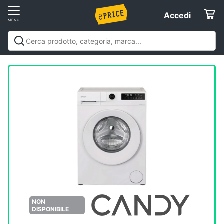
Vai
Accedi
Accedi
al
Registrati
menu
Offerte
Elettrodomestici
Informatica
Telefonia
Tv
e
Home
NON
Cinema
DISPONIBILE