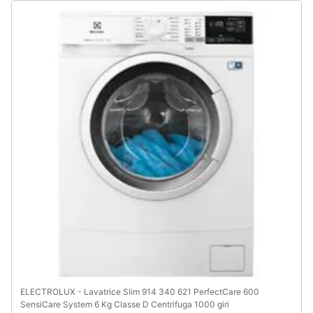
Animali
Motori
Libri,
cd
e
dvd
Festività
e
ricorrenze
Promozioni
Servizi
ELECTROLUX - Lavatrice Slim 914 340 621 PerfectCare 600
SensiCare System 6 Kg Classe D Centrifuga 1000 giri