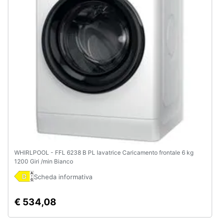
e
igiene
Beauty
Giocattoli
Prima
infanzia
Fotografia
WHIRLPOOL - FFL 6238 B PL lavatrice Caricamento frontale 6 kg
Casalinghi
1200 Giri /min Bianco
Scheda informativa
Abbigliamento
€ 534,08
Sport