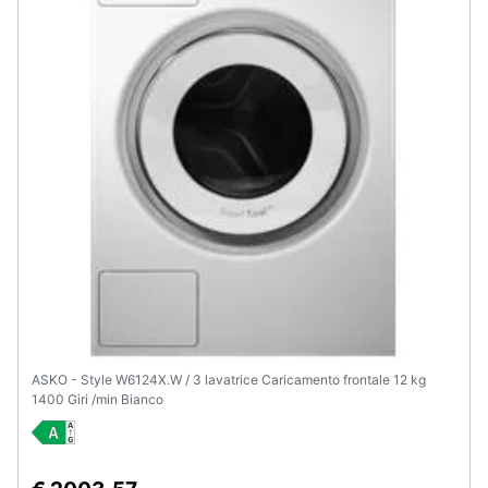
ASKO - Style W6124X.W / 3 lavatrice Caricamento frontale 12 kg
1400 Giri /min Bianco