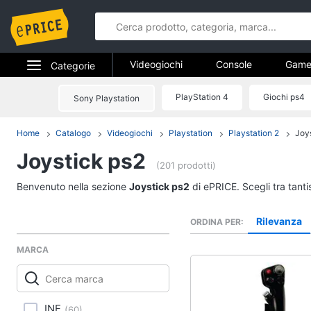
Videogiochi
Console
Game
Categorie
Pc e mondo gaming
Elettrodomestici
PlayStation 4
Giochi ps4
Sony Playstation
Videogiochi
Informatica
Home
Catalogo
Videogiochi
Playstation
Playstation 2
Joy
Console
Joystick ps2
Telefonia
PS5 console
(201 prodotti)
Console Nintendo Swi
Tv e Home Cinema
Benvenuto nella sezione
Joystick ps2
di ePRICE. Scegli tra tant
Xbox series x
Smart home
Xbox one
Rilevanza
ORDINA PER
Vedi tutti
Videogiochi
MARCA
Audio e musica
Xbox
INF
(
60
)