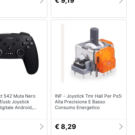
€ 9,19
INF - Joystick Tmr Hall Per Ps5:
f/usb Joystick
Alta Precisione E Basso
igitale Android,
Consumo Energetico
itch, Pc, Tablet Pc,
€ 8,29