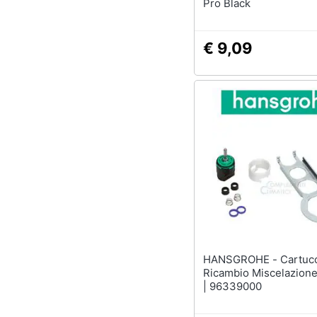
Pro Black
€ 9,09
HANSGROHE - Cartuccia Di
Ricambio Miscelazione
| 96339000