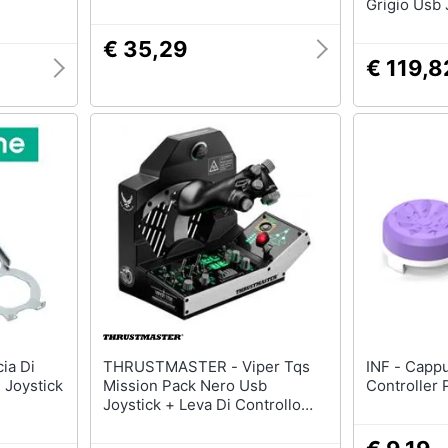
Grigio Usb 
Pc, Xbox
€ 35,29
€ 119,8
THRUSTMASTER - Viper Tqs
INF - Cappucci Per Joystick Per
 Joystick
Mission Pack Nero Usb
Controller 
Joystick + Leva Di Controllo
Del Motore Pc