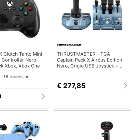
THRUSTMASTER - TCA
Controller Nero
Captain Pack X Airbus Edition
ck Xbox, Xbox One
Nero, Grigio USB Joystick +
leva di controllo del motore
18 recensioni
Analogico PC, Xbox
€ 277,85
0