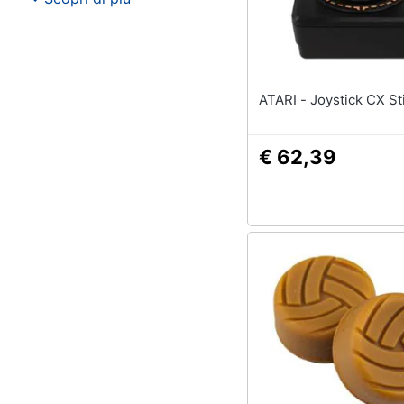
ATARI - Joystick CX S
€ 62,39