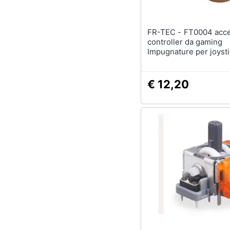
FR-TEC - FT0004 accessorio di
controller da gaming
Impugnature per joyst
analogico
€ 12,20