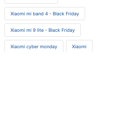
Xiaomi mi band 4 - Black Friday
Xiaomi mi 9 lite - Black Friday
Xiaomi cyber monday
Xiaomi
Xbox one x cyber monday
Xbox one s cyber monday
Xbox cyber monday
Xbox
Whirlpool - Black Friday
Wearable