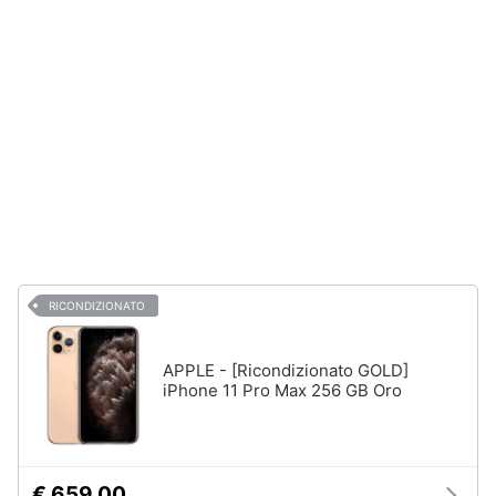
fissa
Telefono
Animali
Fax
Cordless
Motori
Telefono
Brondi
Libri,
cd
Vedi
e
tutti
dvd
Festività
RICONDIZIONATO
e
ricorrenze
APPLE - [Ricondizionato GOLD]
iPhone 11 Pro Max 256 GB Oro
Promozioni
Servizi
€ 659,00