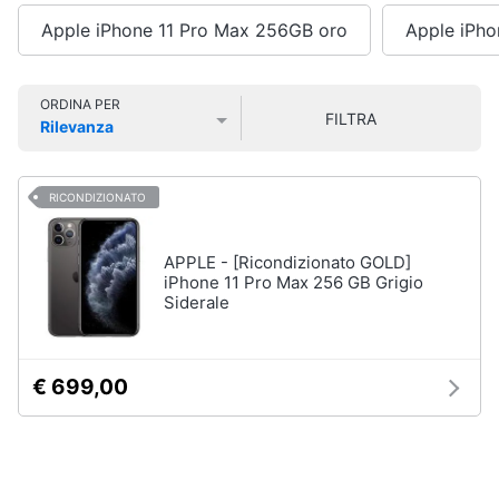
Smart
Vedi
Apple iPhone 11 Pro Max 256GB oro
Apple iPho
home
tutti
Videogiochi
ORDINA PER
FILTRA
Rilevanza
Tecnologia
Prezzo più basso
Prezzo più alto
Valutazioni
da
Audio
indossare
e
RICONDIZIONATO
Apple
musica
Watch
Smartwatch
APPLE - [Ricondizionato GOLD]
Clima
iPhone 11 Pro Max 256 GB Grigio
Apple
Siderale
Watch
Series
Arredo
10
Apple
€ 699,00
Brico
Watch
e
Ultra​
Giardinaggio
Vedi
tutti
Salute