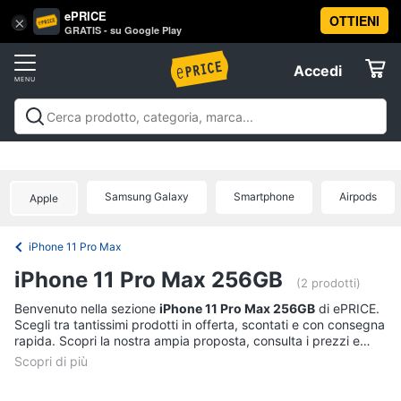
ePRICE
OTTIENI
Vai
×
Accedi
GRATIS - su Google Play
al
Registrati
menu
Accedi
Telefonia
Offerte
Smartphone
Telefonia
Smartphone e Cellulari
Tecnologia da
e
Elettrodomestici
indossare
Accessori per Smartphone e
Cellulari
Cellulari
Telefonia fissa
Offerte
Samsung Galaxy
Smartphone
Airpods
Samsung
Apple
Informatica
Galaxy
S26
iPhone 11 Pro Max
iPhone
Telefonia
iPhone 11 Pro Max 256GB
iPhone
(2 prodotti)
17
Tv
Benvenuto nella sezione
iPhone 11 Pro Max 256GB
di ePRICE.
Pro
Scegli tra tantissimi prodotti in offerta, scontati e con consegna
Max
e
rapida. Scopri la nostra ampia proposta, consulta i prezzi e
Home
iPhone
acquista comodamente online.
Cinema
17
Pro