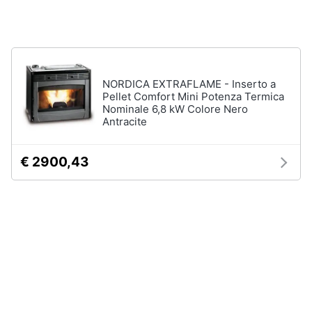
Ventilatore
e
da
igiene
soffitto
Ventilatore
Beauty
Dyson
NORDICA EXTRAFLAME - Inserto a
Vedi
Pellet Comfort Mini Potenza Termica
Giocattoli
tutti
Nominale 6,8 kW Colore Nero
Antracite
Prima
infanzia
€ 2900,43
Accessori
climatizzazione
Fotografia
Termostato
Termostato
caldaia
Casalinghi
Rivestimento
camino
Abbigliamento
Cornice
camino
Sport