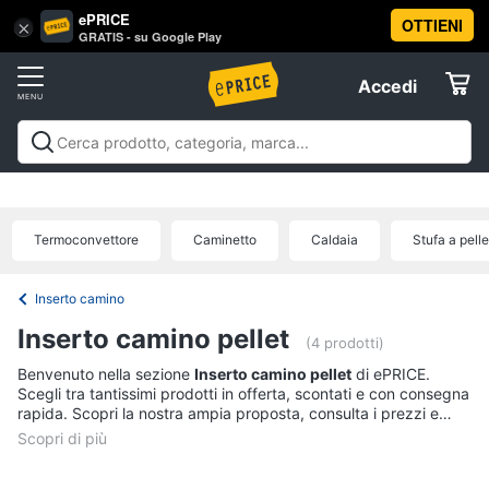
ePRICE
OTTIENI
Vai
×
Accedi
GRATIS - su Google Play
al
Registrati
menu
Accedi
Clima
Offerte
Riscaldamento
Clima
Riscaldamento
Condizionatori
Ventilatori e
Elettrodomestici
Trattamento dell'aria
Accessori climatizzazione
Offerte
Termoventilatore
Termoconvettore
Termoconvettore
Caminetto
Caldaia
Stufa a pelle
Informatica
Stufetta
Radiatore
Inserto camino
Telefonia
Inserto camino pellet
Vedi
(4 prodotti)
tutti
Benvenuto nella sezione
Inserto camino pellet
di ePRICE.
Tv
Scegli tra tantissimi prodotti in offerta, scontati e con consegna
e
rapida. Scopri la nostra ampia proposta, consulta i prezzi e
Home
acquista comodamente online.
Cinema
Condizionatori
Condizionatori