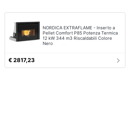
Vedi
tutti
Animali
NORDICA EXTRAFLAME - Inserto a
Motori
Pellet Comfort P85 Potenza Termica
12 kW 344 m3 Riscaldabili Colore
Nero
Libri,
cd
e
€ 2817,23
dvd
Festività
e
ricorrenze
Promozioni
Servizi