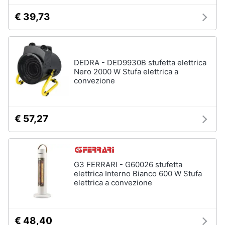
Vedi
tutti
€ 39,73
Animali
Motori
DEDRA - DED9930B stufetta elettrica
Nero 2000 W Stufa elettrica a
Libri,
convezione
cd
e
dvd
€ 57,27
Festività
e
ricorrenze
G3 FERRARI - G60026 stufetta
elettrica Interno Bianco 600 W Stufa
Promozioni
elettrica a convezione
Servizi
€ 48,40