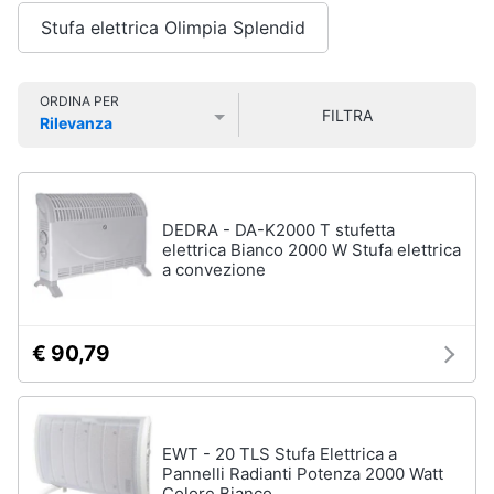
fissi
Smart
Stufa elettrica Olimpia Splendid
home
Condizionatore
monosplit
Condizionatori
Videogiochi
ORDINA PER
FILTRA
dual
Rilevanza
split
Prezzo più basso
Prezzo più alto
Valutazioni
Audio
Condizionatori
e
trial
musica
split
DEDRA - DA-K2000 T stufetta
Vedi
elettrica Bianco 2000 W Stufa elettrica
Clima
tutti
a convezione
Arredo
€ 90,79
Ventilatori
e
Brico
Trattamento
e
dell'aria
Giardinaggio
Deumidificatore
EWT - 20 TLS Stufa Elettrica a
Pannelli Radianti Potenza 2000 Watt
Ventilatore
Salute
Colore Bianco