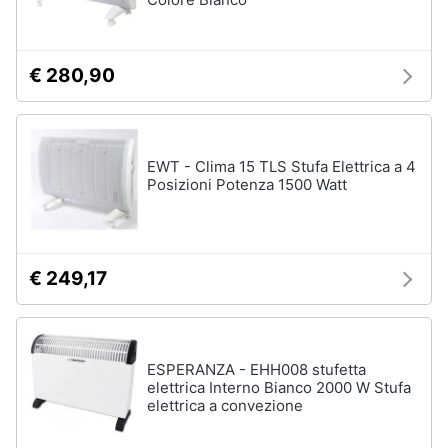
Ventilatore
e
da
igiene
soffitto
€ 280,90
Ventilatore
Beauty
Dyson
Vedi
Giocattoli
tutti
EWT - Clima 15 TLS Stufa Elettrica a 4
Posizioni Potenza 1500 Watt
Prima
infanzia
Accessori
climatizzazione
Fotografia
€ 249,17
Termostato
Termostato
caldaia
Casalinghi
Rivestimento
ESPERANZA - EHH008 stufetta
camino
Abbigliamento
elettrica Interno Bianco 2000 W Stufa
Cornice
elettrica a convezione
camino
Sport