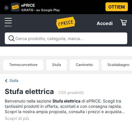
ePRICE
OTTIENI
Vai
×
Accedi
GRATIS - su Google Play
al
Registrati
menu
Accedi
Clima
Offerte
Riscaldamento
Clima
Riscaldamento
Condizionatori
Ventilatori e
Elettrodomestici
Trattamento dell'aria
Accessori climatizzazione
Offerte
Termoventilatore
Termoconvettore
Termoconvettore
Stufa
Caminetto
Scaldabagno
Informatica
Stufetta
Radiatore
Stufa
Telefonia
Stufa elettrica
Vedi
(125 prodotti)
tutti
Benvenuto nella sezione
Stufa elettrica
di ePRICE. Scegli tra
Tv
tantissimi prodotti in offerta, scontati e con consegna rapida.
e
Scopri la nostra ampia proposta, consulta i prezzi e acquista
Home
comodamente online.
Cinema
Condizionatori
Condizionatori