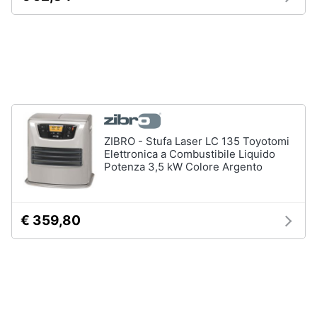
Vedi
tutti
Animali
Motori
Libri,
cd
e
ZIBRO - Stufa Laser LC 135 Toyotomi
dvd
Elettronica a Combustibile Liquido
Potenza 3,5 kW Colore Argento
Festività
e
ricorrenze
€ 359,80
Promozioni
Servizi