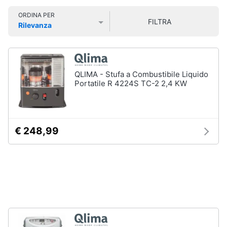
fissi
Smart
ORDINA PER
home
Condizionatore
FILTRA
Rilevanza
monosplit
Prezzo più basso
Prezzo più alto
Valutazioni
Condizionatori
Videogiochi
dual
split
Audio
QLIMA - Stufa a Combustibile Liquido
Condizionatori
e
Portatile R 4224S TC-2 2,4 KW
trial
musica
split
Vedi
Clima
tutti
€ 248,99
Arredo
Ventilatori
e
Brico
Trattamento
e
dell'aria
Giardinaggio
Deumidificatore
Ventilatore
Salute