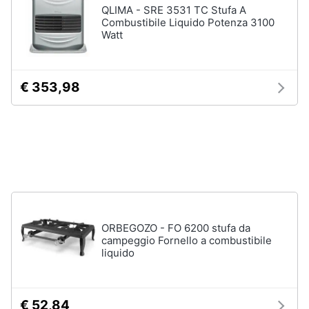
QLIMA - SRE 3531 TC Stufa A
Ventilatore
e
da
Combustibile Liquido Potenza 3100
igiene
soffitto
Watt
Ventilatore
Beauty
Dyson
€ 353,98
Vedi
Giocattoli
tutti
Prima
infanzia
Accessori
climatizzazione
Fotografia
Termostato
Termostato
caldaia
Casalinghi
ORBEGOZO - FO 6200 stufa da
campeggio Fornello a combustibile
Rivestimento
liquido
camino
Abbigliamento
Cornice
camino
Sport
€ 52,84