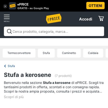
ePRICE
OTTIENI
Vai
×
Accedi
GRATIS - su Google Play
al
Registrati
menu
Accedi
Clima
Offerte
Riscaldamento
Clima
Riscaldamento
Condizionatori
Ventilatori e
Elettrodomestici
Trattamento dell'aria
Accessori climatizzazione
Offerte
Termoventilatore
Termoconvettore
Termoconvettore
Stufa
Caminetto
Caldaia
Informatica
Stufetta
Radiatore
Stufa
Telefonia
Stufa a kerosene
Vedi
(7 prodotti)
tutti
Benvenuto nella sezione
Stufa a kerosene
di ePRICE. Scegli tra
Tv
tantissimi prodotti in offerta, scontati e con consegna rapida.
e
Scopri la nostra ampia proposta, consulta i prezzi e acquista
Home
comodamente online.
Cinema
Condizionatori
Condizionatori