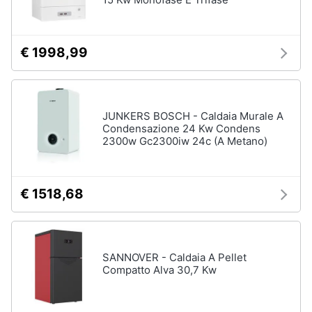
Ventilatore
e
da
igiene
soffitto
€ 1998,99
Ventilatore
Beauty
Dyson
Vedi
Giocattoli
tutti
JUNKERS BOSCH - Caldaia Murale A
Condensazione 24 Kw Condens
Prima
2300w Gc2300iw 24c (A Metano)
infanzia
Accessori
climatizzazione
Fotografia
€ 1518,68
Termostato
Termostato
caldaia
Casalinghi
Rivestimento
SANNOVER - Caldaia A Pellet
camino
Abbigliamento
Compatto Alva 30,7 Kw
Cornice
camino
Sport