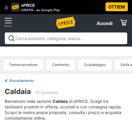
ePRICE
OTTIENI
Vai
×
Accedi
GRATIS - su Google Play
al
Registrati
menu
Accedi
Clima
Offerte
Riscaldamento
Clima
Riscaldamento
Condizionatori
Ventilatori e
Elettrodomestici
Trattamento dell'aria
Accessori climatizzazione
Offerte
Termoventilatore
Termoconvettore
Termoconvettore
Caminetto
Scaldabagno
Stufa a
Informatica
Stufetta
Radiatore
Riscaldamento
Telefonia
Caldaia
Vedi
(51 prodotti)
tutti
Benvenuto nella sezione
Tv
Caldaia
di ePRICE. Scegli tra
tantissimi prodotti in offerta, scontati e con consegna rapida.
e
Scopri la nostra ampia proposta, consulta i prezzi e acquista
Home
comodamente online.
Cinema
Condizionatori
Condizionatori