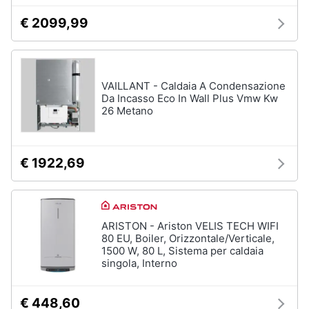
Vedi
tutti
€ 2099,99
Animali
Motori
VAILLANT - Caldaia A Condensazione
Da Incasso Eco In Wall Plus Vmw Kw
Libri,
26 Metano
cd
e
dvd
€ 1922,69
Festività
e
ricorrenze
ARISTON - Ariston VELIS TECH WIFI
80 EU, Boiler, Orizzontale/Verticale,
Promozioni
1500 W, 80 L, Sistema per caldaia
singola, Interno
Servizi
€ 448,60