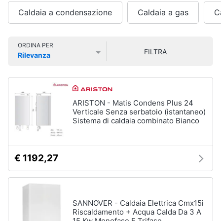
fissi
Smart
Caldaia a condensazione
Caldaia a gas
C
home
Condizionatore
monosplit
Condizionatori
Videogiochi
ORDINA PER
FILTRA
dual
Rilevanza
split
Prezzo più basso
Prezzo più alto
Valutazioni
Audio
Condizionatori
e
trial
musica
split
ARISTON - Matis Condens Plus 24
Vedi
Verticale Senza serbatoio (istantaneo)
Clima
tutti
Sistema di caldaia combinato Bianco
Arredo
€ 1192,27
Ventilatori
e
Brico
Trattamento
e
dell'aria
Giardinaggio
Deumidificatore
SANNOVER - Caldaia Elettrica Cmx15i
Riscaldamento + Acqua Calda Da 3 A
Ventilatore
Salute
15 Kw Monofase E Trifase