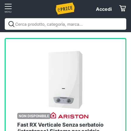
Vai
Accedi
Accedi
al
Registrati
menu
Offerte
Elettrodomestici
Informatica
Telefonia
Tv
e
Home
NON DISPONIBILE
Cinema
Fast RX Verticale Senza serbatoio