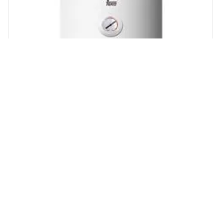
TEKA - EWH 80 H, Senza serbatoio (istantaneo), Combi, Interno,
1500W, 5 bar, 0 - 30 Â°C
€ 352,22