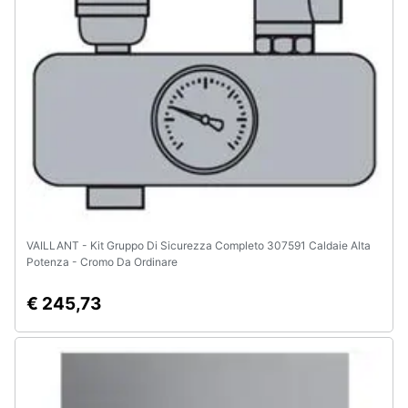
e
igiene
Beauty
Giocattoli
Prima
infanzia
VAILLANT - Kit Gruppo Di Sicurezza Completo 307591 Caldaie Alta
Fotografia
Potenza - Cromo Da Ordinare
Casalinghi
€ 245,73
Abbigliamento
Sport