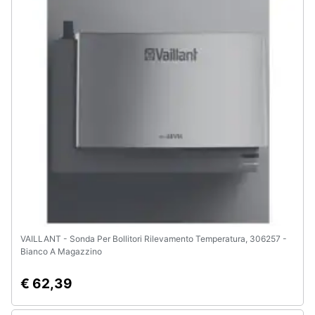
Animali
Motori
Libri,
cd
e
dvd
Festività
e
ricorrenze
VAILLANT - Sonda Per Bollitori Rilevamento Temperatura, 306257 -
Bianco A Magazzino
Promozioni
€ 62,39
Servizi