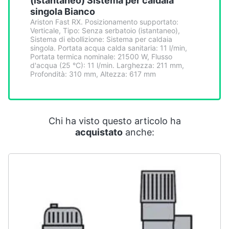
(istantaneo) Sistema per caldaia
Smart
singola Bianco
home
Ariston Fast RX. Posizionamento supportato:
Verticale, Tipo: Senza serbatoio (istantaneo),
Sistema di ebollizione: Sistema per caldaia
Videogiochi
singola. Portata acqua calda sanitaria: 11 l/min,
Portata termica nominale: 21500 W, Flusso
d'acqua (25 °C): 11 l/min. Larghezza: 211 mm,
Audio
Profondità: 310 mm, Altezza: 617 mm
e
musica
Chi ha visto questo articolo ha
Clima
acquistato
anche:
Arredo
Brico
e
Giardinaggio
Salute