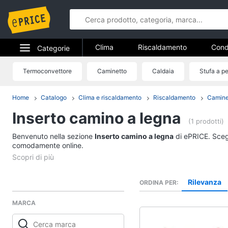
Clima
Riscaldamento
Cond
Categorie
Elettrodomestici
Termoconvettore
Caminetto
Caldaia
Stufa a pe
Clima
Informatica
Home
Catalogo
Clima e riscaldamento
Riscaldamento
Camine
Riscaldamento
Inserto camino a legna
Telefonia
Termoventilatore
(1 prodotti)
Termoconvettore
Benvenuto nella sezione
Tv e Home Cinema
Inserto camino a legna
di ePRICE. Scegl
Stufetta
comodamente online.
Smart home
Radiatore
Vedi tutti
Videogiochi
Rilevanza
ORDINA PER
MARCA
Audio e musica