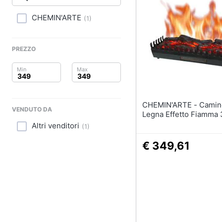
Clima
CHEMIN'ARTE
(
1
)
Arredo
Brico e Giardinaggio
PREZZO
Salute e igiene
Beauty
CHEMIN'ARTE - Camino A
VENDUTO DA
Giocattoli
Legna Effetto Fiamma 
Altri venditori
(
1
)
Prima infanzia
€ 349,61
Fotografia
Casalinghi
Abbigliamento