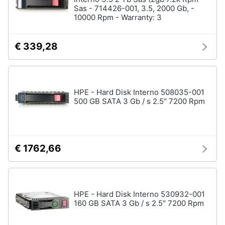
Wireless
Sas - 714426-001, 3.5, 2000 Gb, -
10000 Rpm - Warranty: 3
Switch
Ripetitore
€ 339,28
wifi
Router
Server
HPE - Hard Disk Interno 508035-001
Vedi
500 GB SATA 3 Gb / s 2.5" 7200 Rpm
tutti
Videosorveglianza
€ 1762,66
e
Automazione
casa
Telecamera
wifi
HPE - Hard Disk Interno 530932-001
160 GB SATA 3 Gb / s 2.5" 7200 Rpm
Telecamere
videosorveglianza