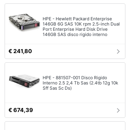
Processore
Intel
Animali
Ram
HPE - Hewlett Packard Enterprise
146GB 6G SAS 10K rpm 2.5-inch Dual
Vedi
Motori
Port Enterprise Hard Disk Drive
tutti
146GB SAS disco rigido interno
Libri,
cd
€ 241,80
e
Stampanti
dvd
e
Scanner
Stampanti
Festività
HPE - 881507-001 Disco Rigido
Interno 2.5 2,4 Tb Sas (2.4tb 12g 10k
e
Stampanti
Sff Sas Sc Ds)
3D
ricorrenze
Scanner
Promozioni
Stampanti
€ 674,39
laser
Servizi
Vedi
tutti