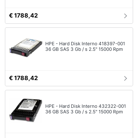
Termostato
wifi
€ 1788,42
Videocitofono
Vedi
tutti
HPE - Hard Disk Interno 418397-001
36 GB SAS 3 Gb / s 2.5" 15000 Rpm
Accessori
informatica
Webcam
€ 1788,42
Software
Tastiera
Sistema
HPE - Hard Disk Interno 432322-001
operativo
36 GB SAS 3 Gb / s 2.5" 15000 Rpm
windows
10
Vedi
tutti