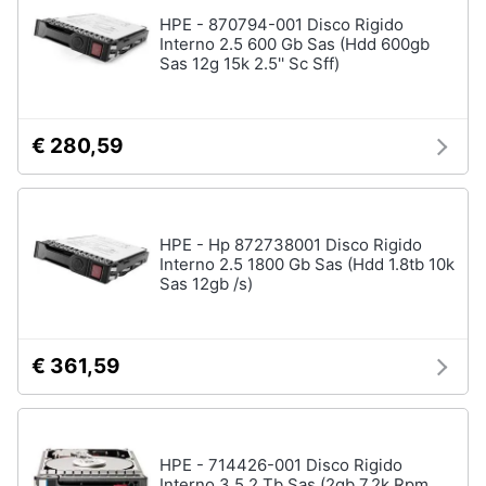
Assistenza
HPE - 870794-001 Disco Rigido
clienti
Interno 2.5 600 Gb Sas (Hdd 600gb
Sas 12g 15k 2.5'' Sc Sff)
Hard
Disk
Esci
e
Storage
€ 280,59
Nas
Hard
disk
HPE - Hp 872738001 Disco Rigido
SSD
Interno 2.5 1800 Gb Sas (Hdd 1.8tb 10k
Hard
Sas 12gb /s)
disk
esterno
Vedi
€ 361,59
tutti
HPE - 714426-001 Disco Rigido
Networking
Interno 3.5 2 Tb Sas (2gb 7.2k Rpm
e