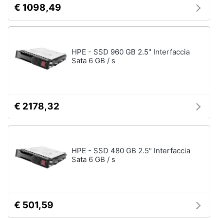
Tablet
€ 1098,49
e
e
igiene
Ebook
Tablet
Beauty
iPad
HPE - SSD 960 GB 2.5" Interfaccia
Sata 6 GB / s
eBook
Giocattoli
reader
Tavoletta
grafica
Prima
€ 2178,32
infanzia
Vedi
tutti
Fotografia
HPE - SSD 480 GB 2.5" Interfaccia
Casalinghi
Sata 6 GB / s
Componenti
Pc
Abbigliamento
Software
Sistema
€ 501,59
operativo
Sport