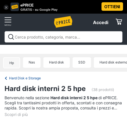
ePRICE
OTTIENI
Vai
×
Accedi
GRATIS - su Google Play
al
Registrati
menu
Accedi
Informatica
Offerte
Pc
Informatica
Pc Desktop e Monitor
Pc Portatili e
Desktop
Elettrodomestici
Notebook
Tablet e Ebook
Componenti Pc
Stampanti e
e
Scanner
Hard Disk e Storage
Networking e
Monitor
Nas
Hard disk
SSD
Hard disk estern
Hp
Wireless
Videosorveglianza e Automazione
Informatica
Computer
casa
Accessori informatica
Offerte
fisso
Hard Disk e Storage
Monitor
Telefonia
Hard disk interni 2 5 hpe
PC
(38 prodotti)
Tower
Tv
Benvenuto nella sezione
Hard disk interni 2 5 hpe
di ePRICE.
iMac
Scegli tra tantissimi prodotti in offerta, scontati e con consegna
e
rapida. Scopri la nostra ampia proposta, consulta i prezzi e
Home
Vedi
acquista comodamente online.
Cinema
tutti