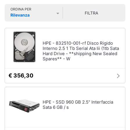
Smart
ORDINA PER
home
FILTRA
Pc
Rilevanza
Portatili
Prezzo più basso
Prezzo più alto
Valutazioni
e
Videogiochi
Notebook
Computer
Audio
HPE - 832510-001-rf Disco Rigido
portatile
e
Interno 2.5 1 Tb Serial Ata Iii (1tb Sata
MacBook
musica
Hard Drive - **shipping New Sealed
Spares** - W
Pc
Portatile
Clima
Gaming
€ 356,30
Pc
2
Arredo
in
1
Brico
HPE - SSD 960 GB 2.5" Interfaccia
Vedi
e
Sata 6 GB / s
tutti
Giardinaggio
Salute