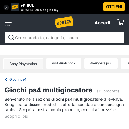
ePRICE
OTTIENI
Vai
×
Accedi
GRATIS - su Google Play
al
Registrati
menu
Accedi
Videogiochi
Offerte
Console
Videogiochi
Console
Games
Accessori
Elettrodomestici
videogiochi
Playstation
Xbox
Nintendo
Pc e mondo
PS5
console
gaming
Offerte
Ps4 dualshock
Avengers ps4
D
Sony Playstation
Console
Informatica
Nintendo
Switch
Giochi ps4
Telefonia
Xbox
Giochi ps4 multigiocatore
series
(10 prodotti)
x
Tv
Benvenuto nella sezione
Giochi ps4 multigiocatore
di ePRICE.
Xbox
Scegli tra tantissimi prodotti in offerta, scontati e con consegna
e
one
rapida. Scopri la nostra ampia proposta, consulta i prezzi e
Home
acquista comodamente online.
Cinema
Vedi
tutti