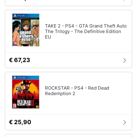
Assistenza
Vedi
clienti
tutti
TAKE 2 - PS4 - GTA Grand Theft Auto
Esci
The Trilogy - The Definitive Edition
EU
Nintendo
Nintendo
switch
€ 67,23
Console
Nintendo
Switch
Nintendo
Switch
ROCKSTAR - PS4 - Red Dead
2
Redemption 2
Giochi
nintendo
switch
Vedi
€ 25,90
tutti