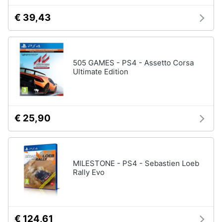
4
€ 39,43
Giochi
Animali
PS5
Vedi
Motori
tutti
505 GAMES - PS4 - Assetto Corsa
Ultimate Edition
Libri,
cd
e
Xbox
dvd
Xbox
€ 25,90
series
x
Festività
e
Xbox
one
ricorrenze
MILESTONE - PS4 - Sebastien Loeb
Console
Rally Evo
Xbox
Promozioni
One
Giochi
Servizi
xbox
one
€ 124,61