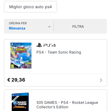
Smart
Miglior gioco auto ps4
home
Games
Videogiochi
ORDINA PER
Giochi
FILTRA
Rilevanza
PS5
Prezzo più basso
Prezzo più alto
Valutazioni
Audio
Giochi
ps4
e
musica
Giochi
nintendo
PS4 - Team Sonic Racing
switch
Clima
Giochi
xbox
one
Arredo
€ 29,36
Vedi
tutti
Brico
e
Giardinaggio
505 GAMES - PS4 - Rocket League
Accessori
Collector's Edition
Salute
videogiochi