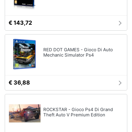
e
Playstation
igiene
vr
Joystick
€ 143,72
ps4
Beauty
Playstation
vr2
Giocattoli
Playstation
RED DOT GAMES - Gioco Di Auto
plus
Mechanic Simulator Ps4
Prima
Vedi
infanzia
tutti
Fotografia
€ 36,88
Playstation
Casalinghi
PS5
console
ROCKSTAR - Gioco Ps4 Di Grand
Abbigliamento
Theft Auto V Premium Edition
PlayStation
5
Sport
PlayStation