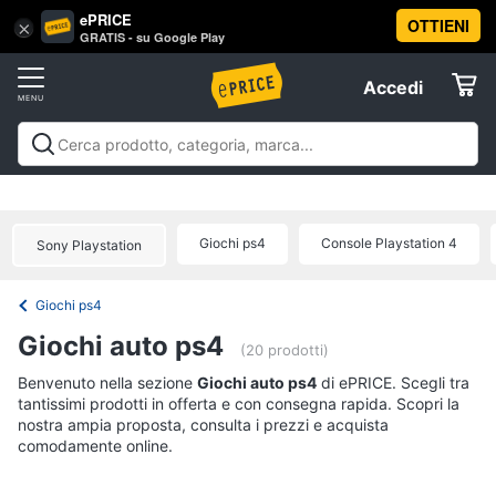
ePRICE
OTTIENI
Vai
×
Accedi
GRATIS - su Google Play
al
Registrati
menu
Accedi
Videogiochi
Offerte
Console
Videogiochi
Console
Games
Accessori
Elettrodomestici
videogiochi
Playstation
Xbox
Nintendo
Pc e mondo
PS5
console
gaming
Offerte
Giochi ps4
Console Playstation 4
Sony Playstation
Console
Informatica
Nintendo
Switch
Giochi ps4
Telefonia
Xbox
Giochi auto ps4
series
(20 prodotti)
x
Tv
Benvenuto nella sezione
Giochi auto ps4
di ePRICE. Scegli tra
Xbox
tantissimi prodotti in offerta e con consegna rapida. Scopri la
e
one
nostra ampia proposta, consulta i prezzi e acquista
Home
comodamente online.
Cinema
Vedi
tutti