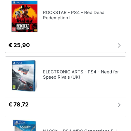
ROCKSTAR - PS4 - Red Dead
Pc
Redemption II
e
mondo
gaming
Pc
Portatile
€ 25,90
Gaming
Videogiochi
Pc
Pc
ELECTRONIC ARTS - PS4 - Need for
Desktop
Speed Rivals (UK)
gaming
Sedia
gaming
€ 78,72
Vedi
tutti