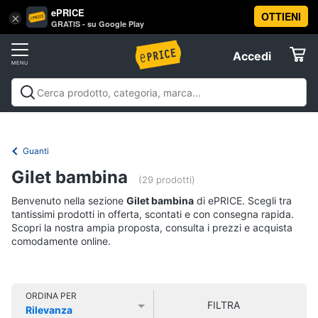
ePRICE
OTTIENI
Vai
×
Accedi
GRATIS - su Google Play
al
Registrati
menu
Accedi
Abbigliamento
Offerte
Donna
Abbigliamento
Donna
Uomo
Bambino
Scarpe
Accessori
Vest
Elettrodomestici
Intimo
donna
Guanti
Top
Informatica
Gilet bambina
(29 prodotti)
Cappotto
donna
Benvenuto nella sezione
Gilet bambina
di ePRICE. Scegli tra
Telefonia
tantissimi prodotti in offerta, scontati e con consegna rapida.
Felpa
Scopri la nostra ampia proposta, consulta i prezzi e acquista
donna
comodamente online.
Tv
Vedi
e
tutti
Home
Cinema
ORDINA PER
FILTRA
Rilevanza