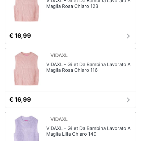
VIDAXL - Gilet Da Bambina Lavorato A
Maglia Rosa Chiaro 128
Accessori
Animali
Sigaretta
elettronica
Motori
Borse
€ 16,99
Occhiali
da
Libri,
vista
cd
e
Occhiali
VIDAXL - Gilet Da Bambina Lavorato A
da
dvd
Maglia Rosa Chiaro 116
sole
Vedi
Festività
tutti
e
ricorrenze
€ 16,99
Promozioni
Vestiari
T-
VIDAXL - Gilet Da Bambina Lavorato A
shirt
Servizi
Maglia Lilla Chiaro 140
Felpa