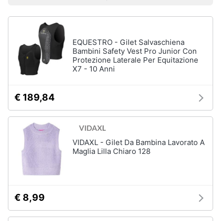
Prezzo più basso
Prezzo più alto
Valutazioni
Smart
Uomo
home
Felpa
uomo
EQUESTRO - Gilet Salvaschiena
Videogiochi
Cravatta
Bambini Safety Vest Pro Junior Con
Protezione Laterale Per Equitazione
Piumino
uomo
X7 - 10 Anni
Audio
e
Giacca
musica
uomo
€ 189,84
Vedi
Clima
tutti
VIDAXL - Gilet Da Bambina Lavorato A
Arredo
Maglia Lilla Chiaro 128
Bambino
Brico
Scarpe
e
bambino
Giardinaggio
€ 8,99
Sandali
bambina
Salute
Vestiti