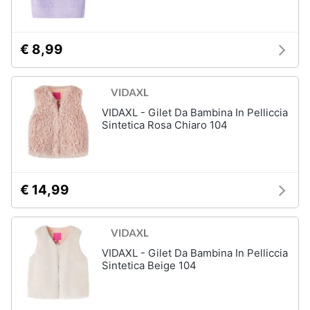
Assistenza
Tuta
clienti
Pantaloni
€ 8,99
Esci
Vedi
tutti
VIDAXL - Gilet Da Bambina In Pelliccia
Sintetica Rosa Chiaro 104
Orologi
Apple
Watch
Smartwatch
€ 14,99
Orologi
uomo
Orologi
donna
VIDAXL - Gilet Da Bambina In Pelliccia
Sintetica Beige 104
Vedi
tutti