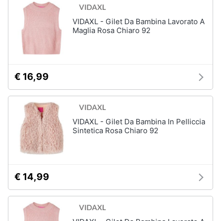
neonati
e
igiene
VIDAXL - Gilet Da Bambina Lavorato A
Copertina
neonato
Maglia Rosa Chiaro 92
Beauty
Vedi
tutti
Giocattoli
€ 16,99
Prima
Scarpe
infanzia
Sneakers
VIDAXL - Gilet Da Bambina In Pelliccia
Scarpe
Sintetica Rosa Chiaro 92
Fotografia
nike
Anfibi
Casalinghi
Ciabatte
€ 14,99
Vedi
Abbigliamento
tutti
Sport