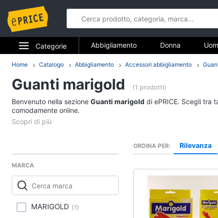
Abbigliamento
Donna
Uom
Categorie
Gioielli
Elettrodomestici
Home
Catalogo
Abbigliamento
Accessori abbigliamento
Guant
Abbigliame
Guanti marigold
Informatica
(1 prodotti)
Donna
Benvenuto nella sezione
Guanti marigold
di ePRICE. Scegli tra t
Telefonia
comodamente online.
Intimo donna
Top
Tv e Home Cinema
Cappotto donna
Rilevanza
ORDINA PER
Smart home
Felpa donna
MARCA
Vedi tutti
Videogiochi
Audio e musica
Accessori
MARIGOLD
(
1
)