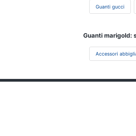
Guanti gucci
Guanti marigold: s
Accessori abbigl
Chi siamo
ePRICE per le aziende
Vendi sul marketplace