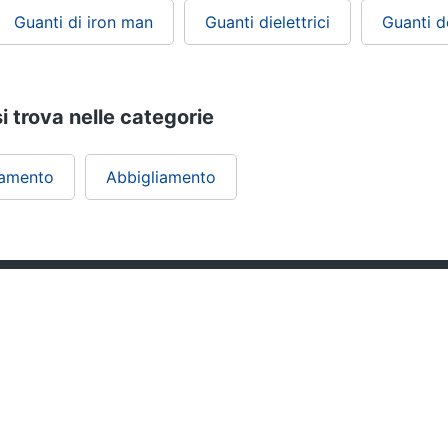
Guanti di iron man
Guanti dielettrici
Guanti 
i trova nelle categorie
iamento
Abbigliamento
ePRICE ti serve
Black friday
Sezione Aiuto
Promozioni
Consegne e limitazioni
Sconti alla rovescia
Pagamenti e fattura