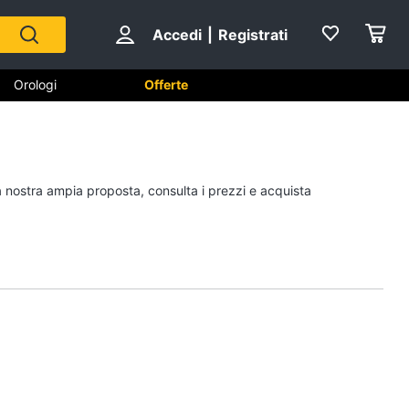
Accedi
|
Registrati
Orologi
Offerte
Scarpe
la nostra ampia proposta, consulta i prezzi e acquista
Sneakers
Scarpe nike
Anfibi
Ciabatte
Vedi tutti
Gioielli