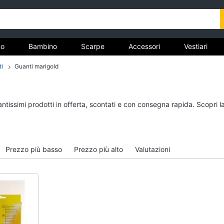
o
Bambino
Scarpe
Accessori
Vestiari
i
Guanti marigold
nto
Uomo
Bambino
antissimi prodotti in offerta, scontati e con consegna rapida. Scopri 
Felpa uomo
Scarpe bambino
Cravatta
Sandali bambina
Piumino uomo
Vestiti neonati
Prezzo più basso
Prezzo più alto
Valutazioni
Giacca uomo
Copertina neonato
Vedi tutti
Vedi tutti
Vestiari
Orologi