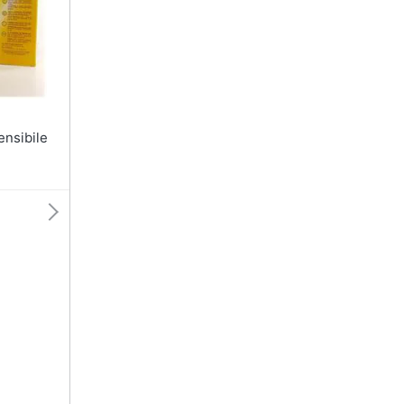
T-shirt
Apple Watch
Felpa
Smartwatch
Tuta
Orologi uomo
Pantaloni
Orologi donna
Vedi tutti
Vedi tutti