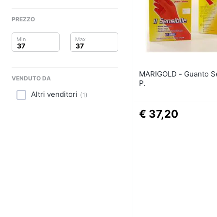
Clima
Sigaretta elettronica
Borse
PREZZO
Arredo
Occhiali da vista
Occhiali da sole
Brico e Giardinaggio
Vedi tutti
Salute e igiene
MARIGOLD - Guanto Sensibile
VENDUTO DA
P.
Beauty
Altri venditori
(
1
)
Giocattoli
€ 37,20
Prima infanzia
Fotografia
Casalinghi
Abbigliamento