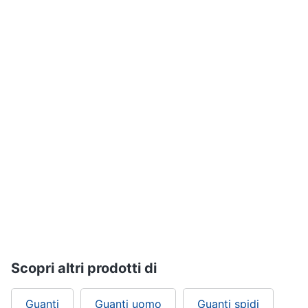
Assistenza
Tuta
clienti
Pantaloni
Esci
Vedi
tutti
Orologi
Apple
Watch
Smartwatch
Orologi
uomo
Orologi
donna
Scopri altri prodotti di
Vedi
tutti
Guanti
Guanti uomo
Guanti spidi