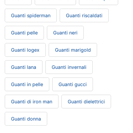
Gioielli
Guanti spiderman
Guanti riscaldati
Anelli
Orecchini
Guanti pelle
Guanti neri
Cavigliera
Collane
Guanti logex
Guanti marigold
Vedi
tutti
Guanti lana
Guanti invernali
Guanti in pelle
Guanti gucci
Guanti di iron man
Guanti dielettrici
Guanti donna