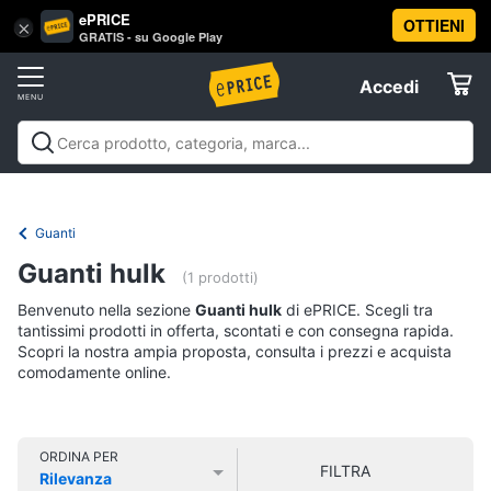
ePRICE
OTTIENI
Vai
×
Accedi
GRATIS - su Google Play
al
Registrati
menu
Accedi
Abbigliamento
Offerte
Donna
Abbigliamento
Donna
Uomo
Bambino
Scarpe
Accessori
Vest
Elettrodomestici
Intimo
donna
Guanti
Top
Informatica
Guanti hulk
(1 prodotti)
Cappotto
donna
Benvenuto nella sezione
Guanti hulk
di ePRICE. Scegli tra
Telefonia
tantissimi prodotti in offerta, scontati e con consegna rapida.
Felpa
Scopri la nostra ampia proposta, consulta i prezzi e acquista
donna
comodamente online.
Tv
Vedi
e
tutti
Home
Cinema
ORDINA PER
FILTRA
Rilevanza