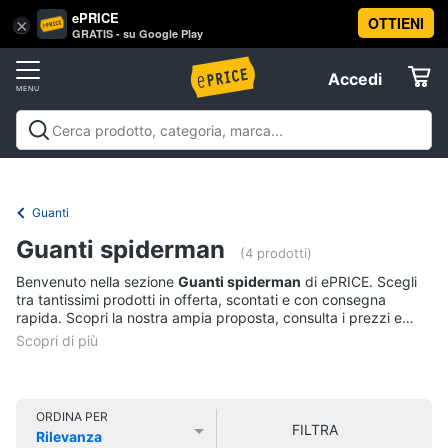
ePRICE
OTTIENI
Vai
×
Accedi
GRATIS - su Google Play
al
Registrati
menu
Accedi
Abbigliamento
Offerte
Donna
Abbigliamento
Donna
Uomo
Bambino
Scarpe
Accessori
Vest
Elettrodomestici
Intimo
donna
Guanti
Top
Informatica
Guanti spiderman
(4 prodotti)
Cappotto
donna
Benvenuto nella sezione
Guanti spiderman
di ePRICE. Scegli
Telefonia
tra tantissimi prodotti in offerta, scontati e con consegna
Felpa
rapida. Scopri la nostra ampia proposta, consulta i prezzi e
donna
acquista comodamente online.
Tv
Vedi
e
tutti
Home
Cinema
ORDINA PER
FILTRA
Rilevanza