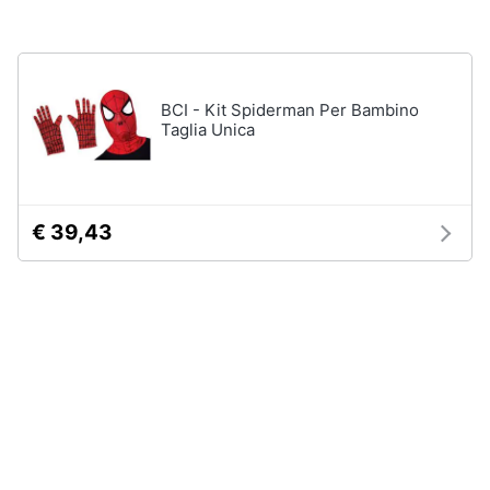
Assistenza
Tuta
clienti
Pantaloni
Esci
Vedi
BCI - Kit Spiderman Per Bambino
tutti
Taglia Unica
Orologi
€ 39,43
Apple
Watch
Smartwatch
Orologi
uomo
Orologi
donna
Vedi
tutti