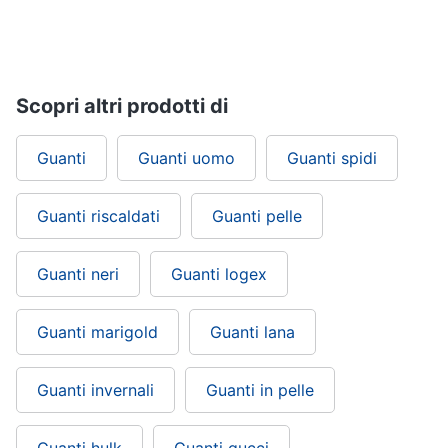
Gioielli
Anelli
Scopri altri prodotti di
Orecchini
Cavigliera
Guanti
Guanti uomo
Guanti spidi
Collane
Vedi
Guanti riscaldati
Guanti pelle
tutti
Guanti neri
Guanti logex
Guanti marigold
Guanti lana
Guanti invernali
Guanti in pelle