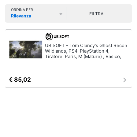
Smart
ORDINA PER
home
FILTRA
Rilevanza
Games
Prezzo più basso
Prezzo più alto
Valutazioni
Videogiochi
Giochi
PS5
Audio
Giochi
UBISOFT - Tom Clancy's Ghost Recon
ps4
e
Wildlands, PS4, PlayStation 4,
musica
Tiratore, Paris, M (Mature) , Basico,
Giochi
nintendo
switch
Clima
Giochi
€ 85,02
xbox
one
Arredo
Vedi
tutti
Brico
e
Giardinaggio
Accessori
Salute
videogiochi