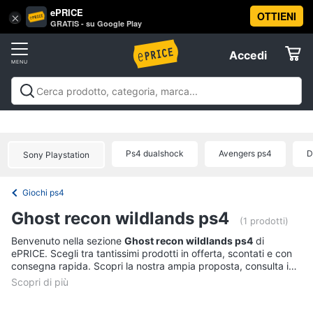
ePRICE
OTTIENI
Vai
×
Accedi
GRATIS - su Google Play
al
Registrati
menu
Accedi
Videogiochi
Offerte
Console
Videogiochi
Console
Games
Accessori
Elettrodomestici
videogiochi
Playstation
Xbox
Nintendo
Pc e mondo
PS5
console
gaming
Offerte
Ps4 dualshock
Avengers ps4
D
Sony Playstation
Console
Informatica
Nintendo
Switch
Giochi ps4
Telefonia
Xbox
Ghost recon wildlands ps4
series
(1 prodotti)
x
Tv
Benvenuto nella sezione
Ghost recon wildlands ps4
di
Xbox
ePRICE. Scegli tra tantissimi prodotti in offerta, scontati e con
e
one
consegna rapida. Scopri la nostra ampia proposta, consulta i
Home
prezzi e acquista comodamente online.
Cinema
Vedi
tutti