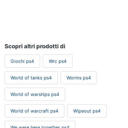
Pc
e
mondo
gaming
Pc
Portatile
Scopri altri prodotti di
Gaming
Videogiochi
Pc
Giochi ps4
Wrc ps4
Pc
Desktop
World of tanks ps4
Worms ps4
gaming
Sedia
gaming
World of warships ps4
Vedi
tutti
World of warcraft ps4
Wipeout ps4
We were here together ps4