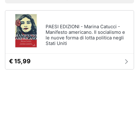
Prezzo più basso
Prezzo più alto
Valutazioni
Smart
Uomo
home
Felpa
uomo
PAESI EDIZIONI - Marina Catucci -
Videogiochi
Cravatta
Manifesto americano. Il socialismo e
le nuove forma di lotta politica negli
Piumino
uomo
Stati Uniti
Audio
e
Giacca
musica
uomo
€ 15,99
Vedi
Clima
tutti
Arredo
Bambino
Brico
Scarpe
e
bambino
Giardinaggio
Sandali
bambina
Salute
Vestiti