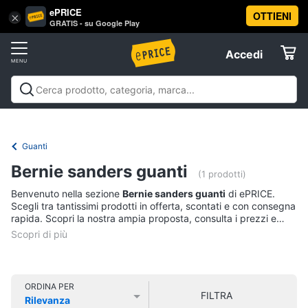
ePRICE
OTTIENI
Vai
×
Accedi
GRATIS - su Google Play
al
Registrati
menu
Accedi
Abbigliamento
Offerte
Donna
Abbigliamento
Donna
Uomo
Bambino
Scarpe
Accessori
Vest
Elettrodomestici
Intimo
donna
Guanti
Top
Informatica
Bernie sanders guanti
(1 prodotti)
Cappotto
donna
Benvenuto nella sezione
Bernie sanders guanti
di ePRICE.
Telefonia
Scegli tra tantissimi prodotti in offerta, scontati e con consegna
Felpa
rapida. Scopri la nostra ampia proposta, consulta i prezzi e
donna
acquista comodamente online.
Tv
Vedi
e
tutti
Home
Cinema
ORDINA PER
FILTRA
Rilevanza