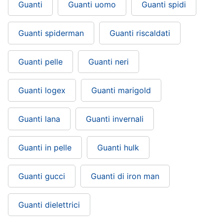
Guanti
Guanti uomo
Guanti spidi
Gioielli
Guanti spiderman
Guanti riscaldati
Anelli
Orecchini
Guanti pelle
Guanti neri
Cavigliera
Collane
Guanti logex
Guanti marigold
Vedi
tutti
Guanti lana
Guanti invernali
Guanti in pelle
Guanti hulk
Guanti gucci
Guanti di iron man
Guanti dielettrici