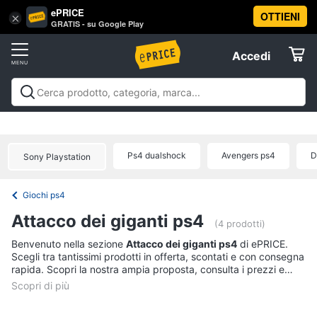
ePRICE
OTTIENI
Vai
×
Accedi
GRATIS - su Google Play
al
Registrati
menu
Accedi
Videogiochi
Offerte
Console
Videogiochi
Console
Games
Accessori
Elettrodomestici
videogiochi
Playstation
Xbox
Nintendo
Pc e mondo
PS5
console
gaming
Offerte
Ps4 dualshock
Avengers ps4
D
Sony Playstation
Console
Informatica
Nintendo
Switch
Giochi ps4
Telefonia
Xbox
Attacco dei giganti ps4
series
(4 prodotti)
x
Tv
Benvenuto nella sezione
Attacco dei giganti ps4
di ePRICE.
Xbox
Scegli tra tantissimi prodotti in offerta, scontati e con consegna
e
one
rapida. Scopri la nostra ampia proposta, consulta i prezzi e
Home
acquista comodamente online.
Cinema
Vedi
tutti