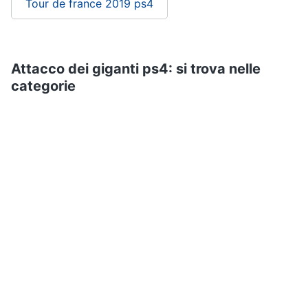
Tour de france 2019 ps4
Attacco dei giganti ps4: si trova nelle
categorie
Playstation
Videogiochi
Giochi Sony Playstation
Games
ePRICE ti serve
ePRICE
Chi siamo
ePRICE per le aziende
Vendi sul marketplace
Lavora con noi
Newsletter