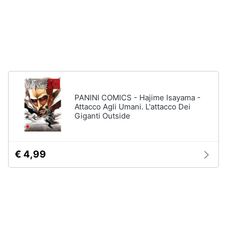
e
Playstation
igiene
vr
Joystick
ps4
Beauty
Playstation
vr2
Giocattoli
Playstation
plus
PANINI COMICS - Hajime Isayama -
Prima
Attacco Agli Umani. L'attacco Dei
Vedi
infanzia
Giganti Outside
tutti
Fotografia
€ 4,99
Playstation
Casalinghi
PS5
console
Abbigliamento
PlayStation
5
Sport
PlayStation