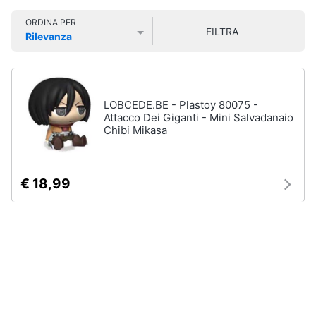
Smart
ORDINA PER
home
FILTRA
Rilevanza
Games
Prezzo più basso
Prezzo più alto
Valutazioni
Videogiochi
Giochi
PS5
Audio
Giochi
LOBCEDE.BE - Plastoy 80075 -
ps4
e
Attacco Dei Giganti - Mini Salvadanaio
musica
Chibi Mikasa
Giochi
nintendo
switch
Clima
Giochi
€ 18,99
xbox
one
Arredo
Vedi
tutti
Brico
e
Giardinaggio
Accessori
Salute
videogiochi