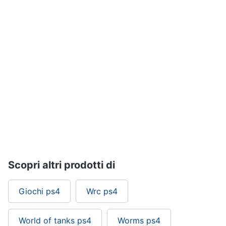
Pc
e
mondo
gaming
Pc
Portatile
Gaming
Videogiochi
Pc
Pc
Desktop
gaming
Sedia
gaming
Scopri altri prodotti di
Vedi
tutti
Giochi ps4
Wrc ps4
World of tanks ps4
Worms ps4