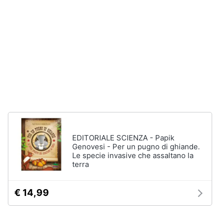
Assistenza
Vedi
clienti
tutti
Esci
Nintendo
Nintendo
switch
Console
Nintendo
Switch
Nintendo
Switch
EDITORIALE SCIENZA - Papik
2
Genovesi - Per un pugno di ghiande.
Le specie invasive che assaltano la
Giochi
terra
nintendo
switch
€ 14,99
Vedi
tutti