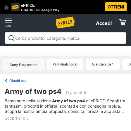
ePRICE
OTTIENI
Vai
×
Accedi
GRATIS - su Google Play
al
Registrati
menu
Accedi
Videogiochi
Offerte
Console
Videogiochi
Console
Games
Accessori
Elettrodomestici
videogiochi
Playstation
Xbox
Nintendo
Pc e mondo
PS5
console
gaming
Offerte
Ps4 dualshock
Avengers ps4
D
Sony Playstation
Console
Informatica
Nintendo
Switch
Giochi ps4
Telefonia
Xbox
Army of two ps4
series
(1 prodotti)
x
Tv
Benvenuto nella sezione
Army of two ps4
di ePRICE. Scegli tra
Xbox
tantissimi prodotti in offerta, scontati e con consegna rapida.
e
one
Scopri la nostra ampia proposta, consulta i prezzi e acquista
Home
comodamente online.
Cinema
Vedi
tutti