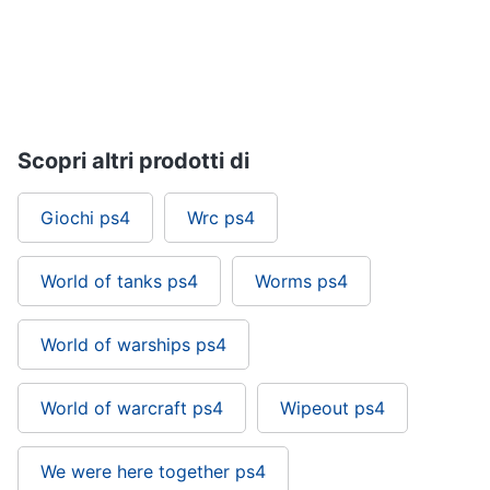
Pc
e
mondo
gaming
Pc
Scopri altri prodotti di
Portatile
Gaming
Videogiochi
Giochi ps4
Wrc ps4
Pc
Pc
Desktop
World of tanks ps4
Worms ps4
gaming
Sedia
World of warships ps4
gaming
Vedi
World of warcraft ps4
Wipeout ps4
tutti
We were here together ps4