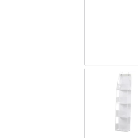
Sport
Animali
Motori
Libri, cd e dvd
Festività e ricorrenze
Promozioni