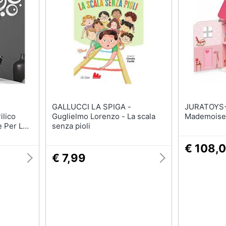
Giochi per Natale
Puzzle
Scacchi
Mappamondo
Bowling
Geomag
Carte pokemon
Mattoncini
Vedi tutti
Vedi tutti
GALLUCCI LA SPIGA -
JURATOYS
e armi
Mobilità e sport
ilico
Guglielmo Lorenzo - La scala
Mademoisel
 Per La
senza pioli
Monopattino elettrico
ra Da
Bici elettrica
 Pezzi)
€ 108,
€ 7,99
Skateboard
Bicicletta
Vedi tutti