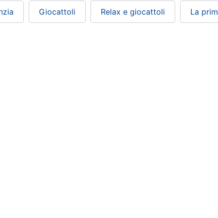
nzia
Giocattoli
Relax e giocattoli
La pri
ePRICE ti serve
Black friday
Sezione Aiuto
Promozioni
Consegne e limitazioni
Sconti alla rovescia
Pagamenti e fattura
Ricondizionati
Diritto di recesso
Gli imperdibili
Assistenza Clienti