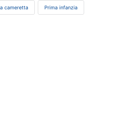
ma cameretta
Prima infanzia
Condizioni di vendita
Privacy
Cookie policy
Personalizza
Controversie ADR