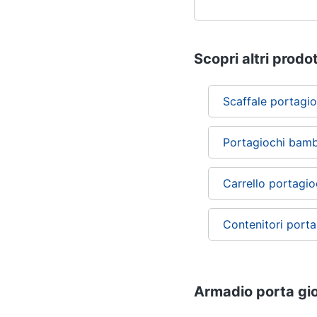
Scopri altri prodot
Scaffale portagio
Portagiochi bamb
Carrello portagio
Contenitori porta
Armadio porta gioc