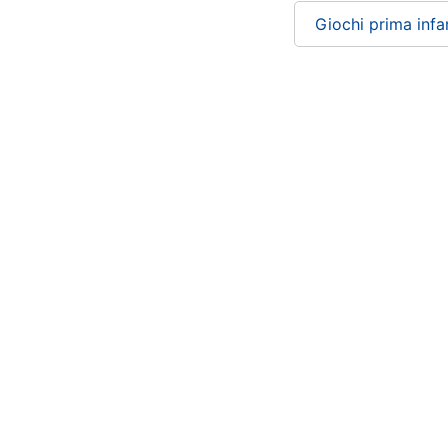
Giochi prima infa
Chi siamo
ePRICE per le aziende
Vendi sul marketplace
Lavora con noi
Newsletter